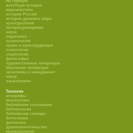
На главную
всеобщая история
журналистика
история России
история древнего мира
культурология
литературоведение
наука
педагогика
политология
право и юриспруденция
психология
социология
философия
художественная литература
Школьная литература
экономика и менеджмент
юмор
языкознание
Теология
апокрифы
апологетика
библейские толкования
библиология
библейские словари
богословие
догматика
душепопечительство
екклесиология