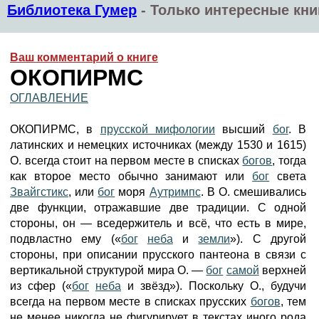
Библиотека Гумер
-
Только интересные кни
Ваш комментарий о книге
ОКОПИРМС
ОГЛАВЛЕНИЕ
ОКОПИРМС, в
прусской мифологии
высший
бог
. В
латинских и немецких источниках (между 1530 и 1615)
О. всегда стоит на первом месте в списках
богов
, тогда
как второе место обычно занимают или
бог
света
Звайгстикс
, или
бог
моря
Аутримпс
. В О. смешивались
две функции, отражавшие две традиции. С одной
стороны, он — вседержитель и всё, что есть в мире,
подвластно ему («
бог
неба
и
земли
»). С другой
стороны, при описании прусского пантеона в связи с
вертикальной структурой мира О. —
бог
самой
верхней
из сфер («
бог
неба
и звёзд»). Поскольку О., будучи
всегда на первом месте в списках прусских
богов
, тем
не менее никогда не фигурирует в текстах иного рода