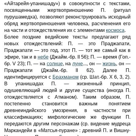
«Айтарейя-упанишаду») в совокупности с текстами,
посвященными жертвоприношению П. (ритуал
пурушамедха), позволяют реконструировать исходный
обряд жертвоприношения человека, расчленения его
на части и отождествления их с элементами
космоса
.
Более поздние ведийские тексты предлагают ряд
новых отождествлений: П. — это Праджапати,
Праджапати — это год, этот П. — тот же самый как в
эфире, так и в
небе
(Джайм.-бр. II 56); П. — время (Гоп.-
бр. V 23); П. — на
солнце
, на
луне
..., он —
жизнь
, он —
Праджапати (Джайм.-бр. II 62). Далее П.
идентифицируется с
Брахманом
(ср. Шат.-бр. X 6, 3, 2).
В упанишадах П. — жизненный принцип,
одушевляющий людей и другие существа (иногда П.
отождествляется с Атманом). Таким образом, П.
постепенно становится важным понятием
древнеиндийского умозрения, в частности при
классификациях; мифологические же функции П.
передаются другим персонажам (ср. видение мудреца
Маркандейи в «Матсья-пуране» : древний П. и Вишну-