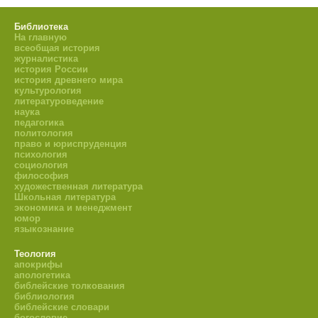
Библиотека
На главную
всеобщая история
журналистика
история России
история древнего мира
культурология
литературоведение
наука
педагогика
политология
право и юриспруденция
психология
социология
философия
художественная литература
Школьная литература
экономика и менеджмент
юмор
языкознание
Теология
апокрифы
апологетика
библейские толкования
библиология
библейские словари
богословие