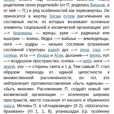
родителем своих родителей» (от П. родилась
Вирадж
, а
от неё — П.) и ряд особенностей как первожертвы. Он
приносится в жертву
богам
путём
расчленения на
составные части, из которых возникают основные
элементы социальной и космической организации: рот
—>
брахманы
— жрецы, руки —> раджаньи или
кшатрии — воины, бёдра —> вайшьи — земледельцы,
ноги —> шудры — низшее сословие (отражение
сословной структуры
варн
); дух —>
луна
,
глаз
—>
солнце
, уста —>
Индра
и
Агни
, дыхание—>
ветер
, пуп
—> воздушное пространство, голова —>
небо
, ноги —>
земля
, ухо —> стороны света и т. д. Тем самым П. стал
образом перехода от единой целостности к
множественной расчленённости, он тот, кто
нейтрализует противопоставление «быть единым» —
«быть многим». Расчленение П. создаёт новый тип
космической организации — вселенную широких
пространств, место спасения от косного и обуженного
хаоса
. Мотивы П. в «Атхарваведе» (X 2), «Шатапатха-
брахмане» (VI 1, 1, 8), упанишадах (ср. особенно