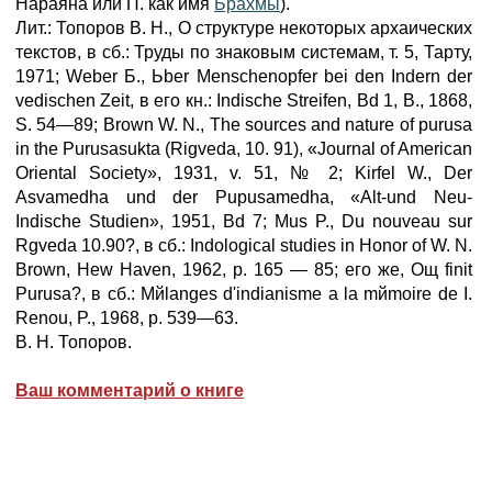
Нараяна или П. как имя
Брахмы
).
Лит.: Топоров В. Н., О структуре некоторых архаических
текстов, в сб.: Труды по знаковым системам, т. 5, Тарту,
1971; Weber Б., Ьber Menschenopfer bei den Indern der
vedischen Zeit, в его кн.: Indische Streifen, Bd 1, В., 1868,
S. 54—89; Brown W. N., The sources and nature of purusa
in the Purusasukta (Rigveda, 10. 91), «Journal of American
Oriental Society», 1931, v. 51, № 2; Kirfel W., Der
Asvamedha und der Pupusamedha, «Alt-und Neu-
Indische Studien», 1951, Bd 7; Mus P., Du nouveau sur
Rgveda 10.90?, в сб.: Indological studies in Honor of W. N.
Brown, Hew Haven, 1962, p. 165 — 85; его же, Oщ finit
Purusa?, в сб.: Mйlanges d'indianisme а la mйmoire de I.
Renou, P., 1968, p. 539—63.
B. H. Топоров.
Ваш комментарий о книге