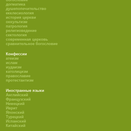
догматика
душепопечительство
екклесиология
история церкви
оккультизм
патрология
религиоведение
сектология
современная церковь
сравнительное богословие
Конфессии
атеизм
ислам
иудаизм
католицизм
православие
протестантизм
Иностранные языки
Английский
Французский
Немецкий
Иврит
Японский
Турецкий
Испанский
Китайский