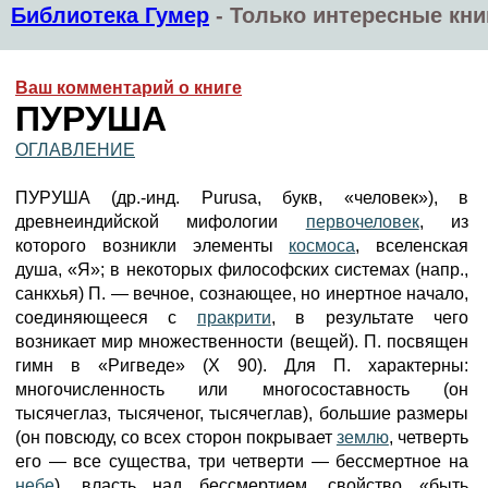
Библиотека Гумер
-
Только интересные кни
Ваш комментарий о книге
ПУРУША
ОГЛАВЛЕНИЕ
ПУРУША (др.-инд. Purusa, букв, «человек»), в
древнеиндийской мифологии
первочеловек
, из
которого возникли элементы
космоса
, вселенская
душа, «Я»; в некоторых философских системах (напр.,
санкхья) П. — вечное, сознающее, но инертное начало,
соединяющееся с
пракрити
, в результате чего
возникает мир множественности (вещей). П. посвящен
гимн в «Ригведе» (X 90). Для П. характерны:
многочисленность или многосоставность (он
тысячеглаз, тысяченог, тысячеглав), большие размеры
(он повсюду, со всех сторон покрывает
землю
, четверть
его — все существа, три четверти — бессмертное на
небе
), власть над бессмертием, свойство «быть