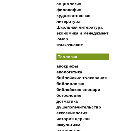
социология
философия
художественная
литература
Школьная литература
экономика и менеджмент
юмор
языкознание
Теология
апокрифы
апологетика
библейские толкования
библиология
библейские словари
богословие
догматика
душепопечительство
екклесиология
история церкви
оккультизм
патрология