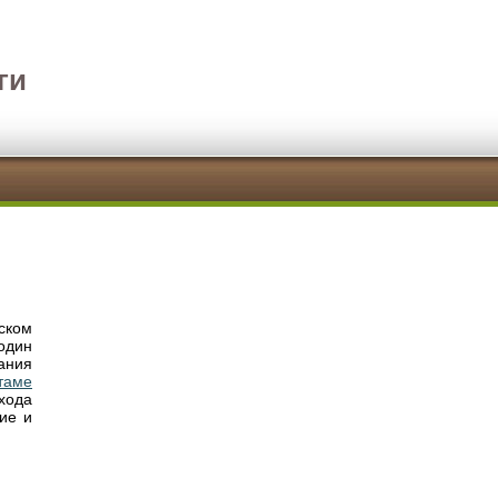
ги
ском
один
ания
таме
хода
кие и