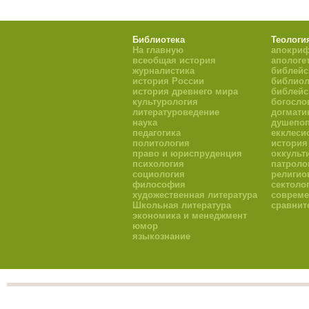
Библиотека
Теологи
На главную
апокри
всеобщая история
апологе
журналистика
библейс
история России
библиол
история древнего мира
библейс
культурология
богосло
литературоведение
догмати
наука
душепоп
педагогика
екклеси
политология
история
право и юриспруденция
оккульт
психология
патроло
социология
религио
философия
сектоло
художественная литература
совреме
Школьная литература
сравнит
экономика и менеджмент
юмор
языкознание