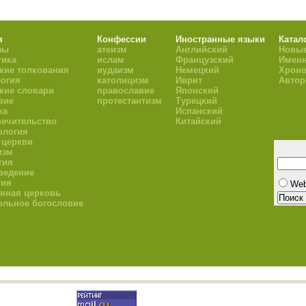
я
Конфессии
Иностранные языки
Катал
фы
атеизм
Английский
Новые
тика
ислам
Французский
Имен
кие толкования
иудаизм
Немецкий
Хроно
огия
католицизм
Иврит
Авто
кие словари
православие
Японский
вие
протестантизм
Турецкий
ка
Испанский
ечительство
Китайский
ология
 церкви
изм
гия
ведение
гия
We
нная церковь
ельное богословие