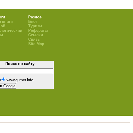
оги
Разное
 книги
Блог
ной
Туризм
логический
Рефераты
ры
Ссылки
Связь
Site Map
Поиск по сайту
b
www.gumer.info