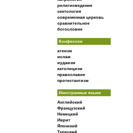
религиоведение
сектология
современная церковь
сравнительное
богословие
Конфессии
атеизм
ислам
иудаизм
католицизм
православие
протестантизм
Иностранные языки
Английский
Французский
Немецкий
Иврит
Японский
Турецкий