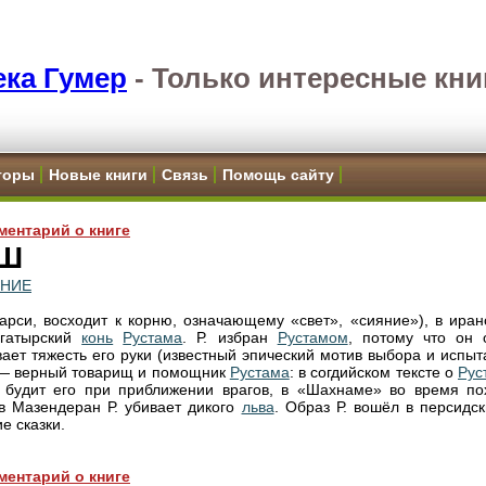
ка Гумер
-
Только интересные кни
торы
Новые книги
Связь
Помощь сайту
ментарий о книге
Ш
ЕНИЕ
рси, восходит к корню, означающему «свет», «сияние»), в иран
огатырский
конь
Рустама
. Р. избран
Рустамом
, потому что он 
ает тяжесть его руки (известный эпический мотив выбора и испыт
. — верный товарищ и помощник
Рустама
: в согдийском тексте о
Рус
н будит его при приближении врагов, в «Шахнаме» во время по
 Мазендеран Р. убивает дикого
льва
. Образ Р. вошёл в персидс
е сказки.
ментарий о книге