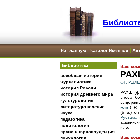
Библиоте
На главную
Каталог Именной
Ав
Библиотека
Ваш ком
РАХ
всеобщая история
журналистика
ОГЛАВЛ
история России
РАХШ (фа
история древнего мира
эпосе б
культурология
выдержив
литературоведение
коня
). Р
(5 в.) о
наука
Рустама
в
педагогика
таджикски
политология
и. Б.
право и юриспруденция
Ваш ком
психология