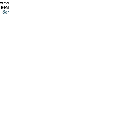
ремя
 нем
ый
бог