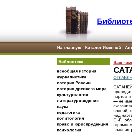
Библиоте
На главную
Каталог Именной
Ав
Библиотека
Ваш ком
САТ
всеобщая история
журналистика
ОГЛАВЛ
история России
САТАНЕЙ
история древнего мира
прародит
культурология
нартов и
литературоведение
— не име
сказания
наука
слепой, 
педагогика
над нарт
политология
С.-Г. об
право и юриспруденция
огромном
Главная 
психология