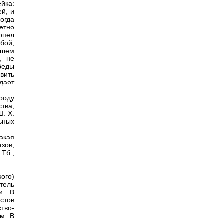
йка:
й, и
огда
етно
рпел
абой,
вшем
, не
беды
вить
адает
роду
ства,
. X.
ьных
лакая
азов,
 Тб.,
ого)
тель
и. В
стов
ство-
м. В