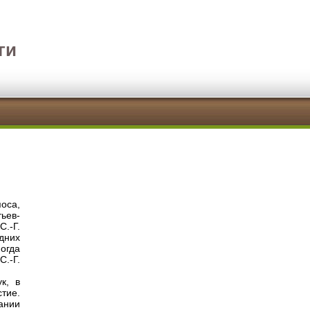
ги
оса,
ьев-
.-Г.
дних
огда
С.-Г.
к, в
тие.
тании