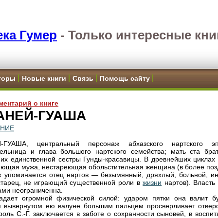
ка Гумер
-
Только интересные кни
торы
Новые книги
Связь
Помощь сайту
ментарий о книге
АНЕЙ-ГУАША
ЕНИЕ
-ГУАША, центральный персонаж абхазского нартского эп
ельница и глава большого нартского семейства; мать ста брат
 их единственной сестры Гунды-красавицы. В древнейших циклах С
ющая мужа, нестареющая обольстительная женщина (в более поз
х упоминается отец нартов — безымянный, дряхлый, больной, ин
старец, не играющий существенной роли в
жизни
нартов). Власть 
ами неограниченна.
ладает огромной физической силой: ударом пятки она валит бу
 вывернутом ею валуне большим пальцем просверливает отверс
роль С.-Г. заключается в заботе о сохранности сыновей, в воспи