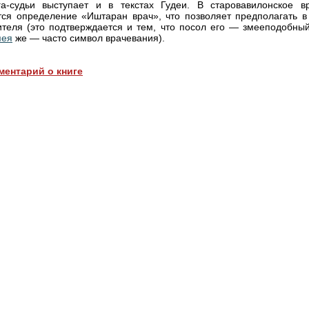
а-судьи выступает и в текстах Гудеи. В старовавилонское в
тся определение «Иштаран врач», что позволяет предполагать в
ителя (это подтверждается и тем, что посол его — змееподобн
мея
же — часто символ врачевания).
ментарий о книге