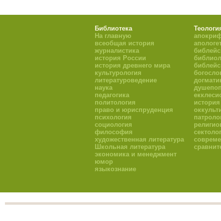
Библиотека
Теологи
На главную
апокри
всеобщая история
апологе
журналистика
библейс
история России
библиол
история древнего мира
библейс
культурология
богосло
литературоведение
догмати
наука
душепоп
педагогика
екклеси
политология
история
право и юриспруденция
оккульт
психология
патроло
социология
религио
философия
сектоло
художественная литература
совреме
Школьная литература
сравнит
экономика и менеджмент
юмор
языкознание