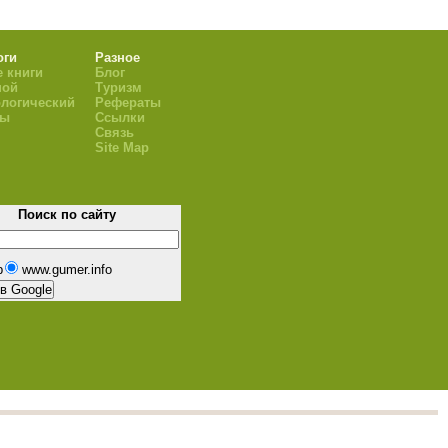
оги
Разное
 книги
Блог
ной
Туризм
логический
Рефераты
ры
Ссылки
Связь
Site Map
Поиск по сайту
b
www.gumer.info