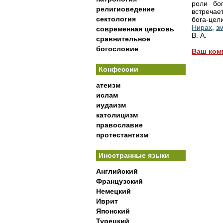
роли бог
религиоведение
встречае
сектология
бога-цел
Нирах
,
з
современная церковь
В. А.
сравнительное
богословие
Ваш ком
Конфессии
атеизм
ислам
иудаизм
католицизм
православие
протестантизм
Иностранные языки
Английский
Французский
Немецкий
Иврит
Японский
Турецкий