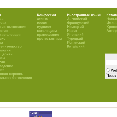
я
Конфессии
Иностранные языки
Катал
фы
атеизм
Английский
Новые
тика
ислам
Французский
Имен
кие толкования
иудаизм
Немецкий
Хроно
огия
католицизм
Иврит
Авто
кие словари
православие
Японский
вие
протестантизм
Турецкий
ка
Испанский
ечительство
Китайский
ология
 церкви
изм
гия
ведение
гия
We
нная церковь
ельное богословие