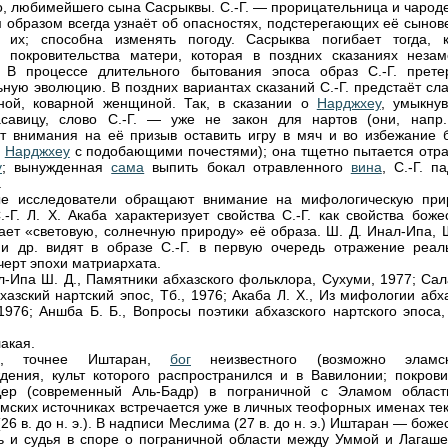
, любимейшего сына Сасрыквы. С.-Г. — прорицательница и чароде
 образом всегда узнаёт об опасностях, подстерегающих её сынове
 их; способна изменять погоду. Сасрыква погибает тогда, к
 покровительства матери, которая в поздних сказаниях незам
. В процессе длительного бытования эпоса образ С.-Г. прете
ьную эволюцию. В поздних вариантах сказаний С.-Г. предстаёт сл
ной, коварной женщиной. Так, в сказании о
Нарджхеу
, умыкну
асавицу, слово С.-Г. — уже не закон для нартов (они, напр.
 внимания на её призыв оставить игру в мяч и во избежание 
ь
Нарджхеу
с подобающими почестями); она тщетно пытается отра
у
; вынужденная
сама
выпить бокал отравленного
вина
, С.-Г. п
.
ые исследователи обращают внимание на мифологическую при
.-Г. Л. X. Акаба характеризует свойства С.-Г. как свойства боже
ает «световую, солнечную природу» её образа. Ш. Д. Инал-Ипа, Ш
и др. видят в образе С.-Г. в первую очередь отражение реал
черт эпохи матриархата.
ал-Ипа Ш. Д., Памятники абхазского фольклора, Сухуми, 1977; Са
бхазский нартский эпос, Тб., 1976; Акаба Л. X., Из мифологии абх
1976; Аншба Б. Б., Вопросы поэтики абхазского нартского эпоса,
акая.
H, точнее Иштаран,
бог
неизвестного (возможно эламск
дения, культ которого распространился и в Вавилонии; покрови
Дер (современный Аль-Бадр) в пограничной с Эламом област
мских источниках встречается уже в личных теофорных именах тек
26 в. до н. э.). В надписи Меслима (27 в. до н. э.) Иштаран — боже
ь и судья в споре о пограничной области между Уммой и Лагаше