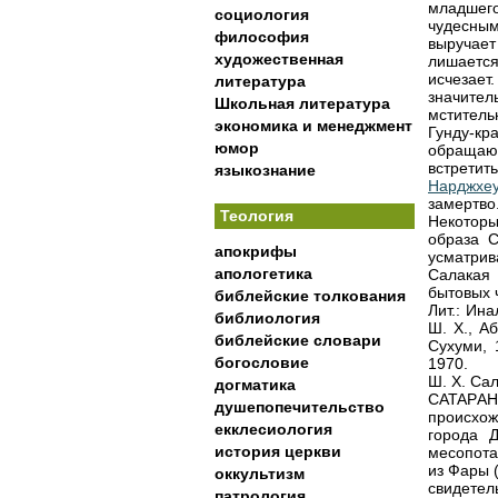
младшего
социология
чудесным
философия
выручает
художественная
лишается
исчезает
литература
значител
Школьная литература
мститель
экономика и менеджмент
Гунду-кр
юмор
обращают
встретит
языкознание
Нарджхе
замертво
Теология
Некотор
образа С
апокрифы
усматрив
апологетика
Салакая 
бытовых 
библейские толкования
Лит.: Ин
библиология
Ш. X., А
библейские словари
Сухуми, 
богословие
1970.
Ш. X. Сал
догматика
CATAPА
душепопечительство
происхож
екклесиология
города 
история церкви
месопота
из Фары (
оккультизм
свидетел
патрология