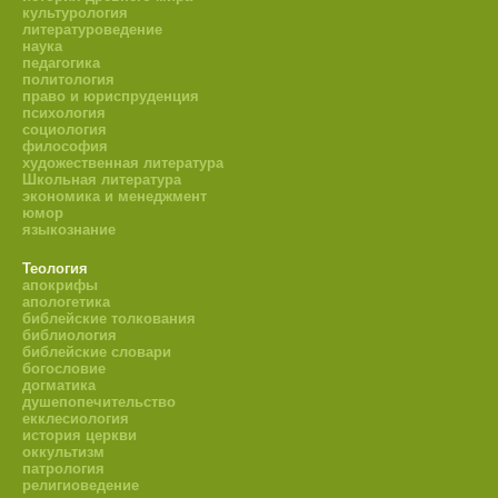
культурология
литературоведение
наука
педагогика
политология
право и юриспруденция
психология
социология
философия
художественная литература
Школьная литература
экономика и менеджмент
юмор
языкознание
Теология
апокрифы
апологетика
библейские толкования
библиология
библейские словари
богословие
догматика
душепопечительство
екклесиология
история церкви
оккультизм
патрология
религиоведение