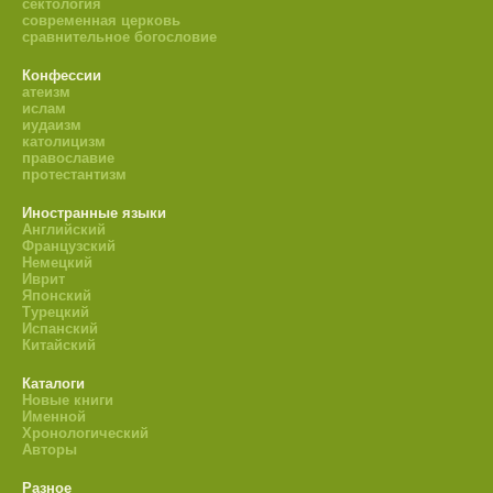
сектология
современная церковь
сравнительное богословие
Конфессии
атеизм
ислам
иудаизм
католицизм
православие
протестантизм
Иностранные языки
Английский
Французский
Немецкий
Иврит
Японский
Турецкий
Испанский
Китайский
Каталоги
Новые книги
Именной
Хронологический
Авторы
Разное