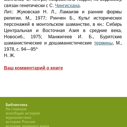
связан генетически с С.
Чингисхана
.
Лит.: Жуковская Н. Л., Ламаизм и ранние формы
религии, М., 1977; Ринчен Б., Культ исторических
персонажей в монгольском шаманстве, в кн.: Сибирь
Центральная и Восточная Азия в средние века,
Новосиб., 1975; Манжигеев И. Б., Бурятские
шаманистические и дошаманистические
термины
, М.,
1978, с. 94—95^
Н. Ж.
Ваш комментарий о книге
Библиотека
На главную
всеобщая история
журналистика
история России
история древнего мира