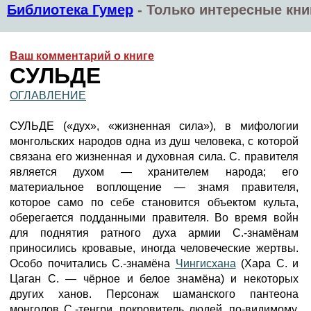
Библиотека Гумер
-
Только интересные кни
Ваш комментарий о книге
СУЛЬДЕ
ОГЛАВЛЕНИЕ
СУЛЬДЕ («дух», «жизненная сила»), в мифологии
монгольских народов одна из душ человека, с которой
связана его жизненная и духовная сила. С. правителя
является духом — хранителем народа; его
материальное воплощение — знамя правителя,
которое само по себе становится объектом культа,
оберегается подданными правителя. Во время войн
для поднятия ратного духа армии С.-знамёнам
приносились кровавые, иногда человеческие жертвы.
Особо почитались С.-знамёна
Чингисхана
(Хара С. и
Цаган С. — чёрное и белое знамёна) и некоторых
других ханов. Персонаж шаманского пантеона
монголов С.-тенгри, покровитель людей, по-видимому,