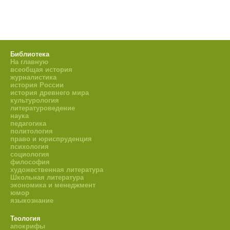
Библиотека
На главную
всеобщая история
журналистика
история России
история древнего мира
культурология
литературоведение
наука
педагогика
политология
право и юриспруденция
психология
социология
философия
художественная литература
Школьная литература
экономика и менеджмент
юмор
языкознание
Теология
апокрифы