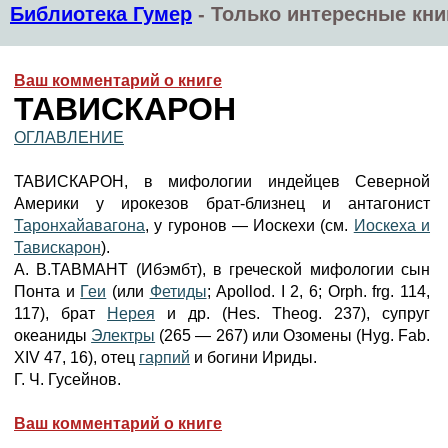
Библиотека Гумер
-
Только интересные кни
Ваш комментарий о книге
ТАВИСКАРОН
ОГЛАВЛЕНИЕ
ТАВИСКАРОН, в мифологии индейцев Северной
Америки у ирокезов брат-близнец и антагонист
Таронхайавагона
, у гуронов — Иоскехи (см.
Иоскеха и
Тавискарон
).
А. В.TABMАHT (Ибэмбт), в греческой мифологии сын
Понта и
Геи
(или
Фетиды
; Apollod. I 2, 6; Orph. frg. 114,
117), брат
Нерея
и др. (Hes. Theog. 237), супруг
океаниды
Электры
(265 — 267) или Озомены (Hyg. Fab.
XIV 47, 16), отец
гарпий
и богини Ириды.
Г. Ч. Гусейнов.
Ваш комментарий о книге