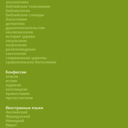
апологетика
библейские толкования
библиология
библейские словари
богословие
догматика
душепопечительство
екклесиология
история церкви
оккультизм
патрология
религиоведение
сектология
современная церковь
сравнительное богословие
Конфессии
атеизм
ислам
иудаизм
католицизм
православие
протестантизм
Иностранные языки
Английский
Французский
Немецкий
Иврит