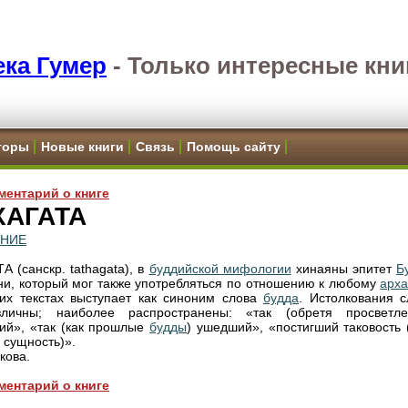
ка Гумер
-
Только интересные кни
торы
Новые книги
Связь
Помощь сайту
ментарий о книге
ХАГАТА
ЕНИЕ
А (санскр. tathagata), в
буддийской мифологии
хинаяны эпитет
Б
и, который мог также употребляться по отношению к любому
арха
их текстах выступает как синоним слова
будда
. Истолкования с
зличны; наиболее распространены: «так (обретя просветле
й», «так (как прошлые
будды
) ушедший», «постигший таковость (
 сущность)».
кова.
ментарий о книге