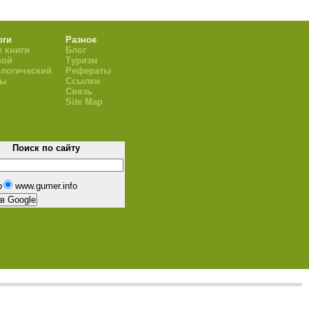
оги
Разное
 книги
Блог
ной
Туризм
логический
Рефераты
ры
Ссылки
Связь
Site Map
Поиск по сайту
b
www.gumer.info