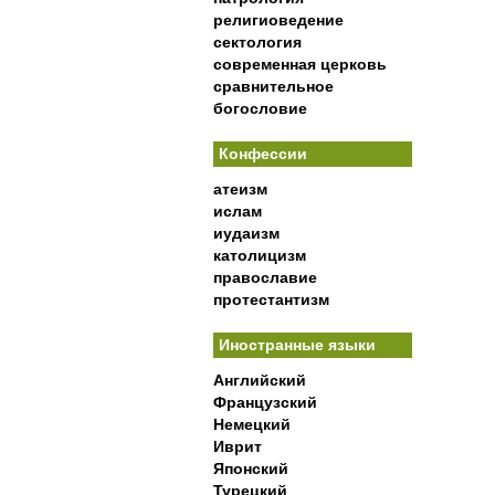
религиоведение
сектология
современная церковь
сравнительное
богословие
Конфессии
атеизм
ислам
иудаизм
католицизм
православие
протестантизм
Иностранные языки
Английский
Французский
Немецкий
Иврит
Японский
Турецкий