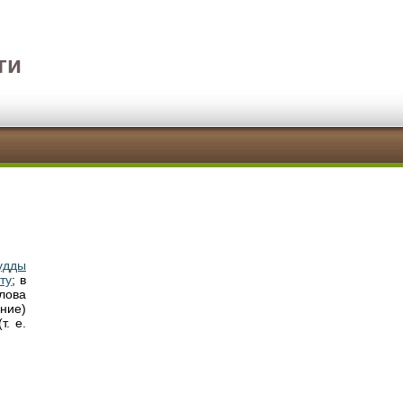
ги
удды
ту
; в
лова
ние)
т. е.