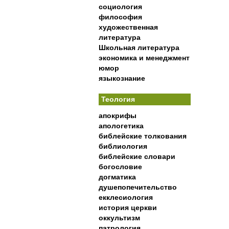
социология
философия
художественная
литература
Школьная литература
экономика и менеджмент
юмор
языкознание
Теология
апокрифы
апологетика
библейские толкования
библиология
библейские словари
богословие
догматика
душепопечительство
екклесиология
история церкви
оккультизм
патрология