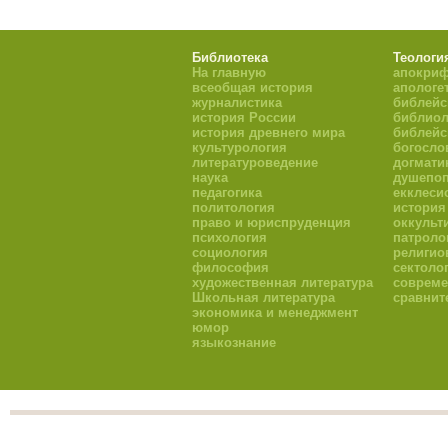
Библиотека
Теологи
На главную
апокри
всеобщая история
апологе
журналистика
библейс
история России
библиол
история древнего мира
библейс
культурология
богосло
литературоведение
догмати
наука
душепоп
педагогика
екклеси
политология
история
право и юриспруденция
оккульт
психология
патроло
социология
религио
философия
сектоло
художественная литература
совреме
Школьная литература
сравнит
экономика и менеджмент
юмор
языкознание