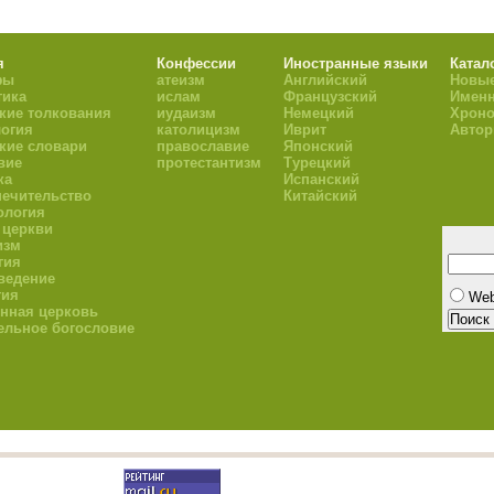
я
Конфессии
Иностранные языки
Катал
фы
атеизм
Английский
Новые
тика
ислам
Французский
Имен
кие толкования
иудаизм
Немецкий
Хроно
огия
католицизм
Иврит
Авто
кие словари
православие
Японский
вие
протестантизм
Турецкий
ка
Испанский
ечительство
Китайский
ология
 церкви
изм
гия
ведение
гия
We
нная церковь
ельное богословие