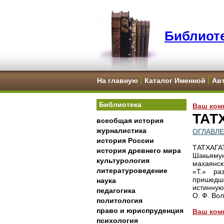
Библиоте
На главную
Каталог Именной
Ав
Библиотека
Ваш ком
ТАТ
всеобщая история
журналистика
ОГЛАВЛ
история России
ТАТХАГАТ
история древнего мира
Шакьямун
культурология
махаянск
литературоведение
«Т.» ра
пришедши
наука
истинную
педагогика
О. Ф. Вол
политология
право и юриспруденция
Ваш ком
психология