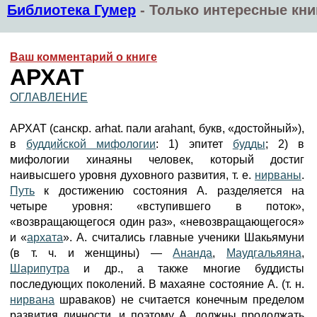
Библиотека Гумер
-
Только интересные кни
Ваш комментарий о книге
АРХАТ
ОГЛАВЛЕНИЕ
АРХАТ (санскр. arhat. пали arahant, букв, «достойный»),
в
буддийской мифологии
: 1) эпитет
будды
; 2) в
мифологии хинаяны человек, который достиг
наивысшего уровня духовного развития, т. е.
нирваны
.
Путь
к достижению состояния А. разделяется на
четыре уровня: «вступившего в поток»,
«возвращающегося один раз», «невозвращающегося»
и «
архата
». А. считались главные ученики Шакьямуни
(в т. ч. и женщины) —
Ананда
,
Маудгальяяна
,
Шарипутра
и др., а также многие буддисты
последующих поколений. В махаяне состояние А. (т. н.
нирвана
шраваков) не считается конечным пределом
развития личности, и поэтому А. должны продолжать