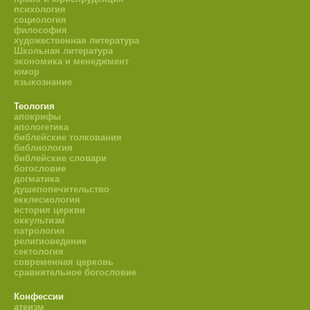
психология
социология
философия
художественная литература
Школьная литература
экономика и менеджмент
юмор
языкознание
Теология
апокрифы
апологетика
библейские толкования
библиология
библейские словари
богословие
догматика
душепопечительство
екклесиология
история церкви
оккультизм
патрология
религиоведение
сектология
современная церковь
сравнительное богословие
Конфессии
атеизм