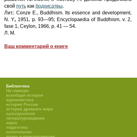
свой
путь
как
бодхисатвы
.
Лит.: Conze E., Buddhism. Its essence and development,
N. Y„ 1951, p. 93—95; Encyclopaedia of Buddhism, v. 2,
fase 1, Ceylon, 1966, p. 41 — 54.
Л. М.
Ваш комментарий о книге
Библиотека
На главную
всеобщая история
журналистика
история России
история древнего мира
культурология
литературоведение
наука
педагогика
политология
право и юриспруденция