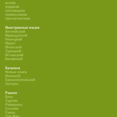
ислам
иудаизм
католицизм
православие
протестантизм
Иностранные языки
Английский
Французский
Немецкий
Иврит
Японский
Турецкий
Испанский
Китайский
Каталоги
Новые книги
Именной
Хронологический
Авторы
Разное
Блог
Туризм
Рефераты
Ссылки
Связь
Site Map