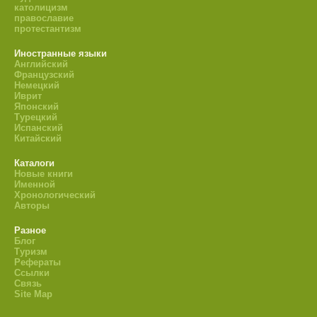
католицизм
православие
протестантизм
Иностранные языки
Английский
Французский
Немецкий
Иврит
Японский
Турецкий
Испанский
Китайский
Каталоги
Новые книги
Именной
Хронологический
Авторы
Разное
Блог
Туризм
Рефераты
Ссылки
Связь
Site Map