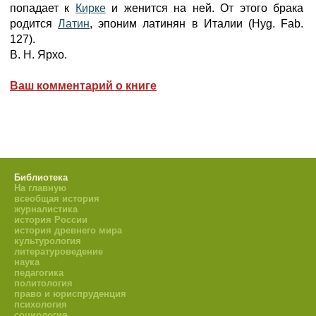
попадает к
Кирке
и женится на ней. От этого брака
родится
Латин
, эпоним латинян в Италии (Hyg. Fab.
127).
В. Н. Ярхо.
Ваш комментарий о книге
Библиотека
На главную
всеобщая история
журналистика
история России
история древнего мира
культурология
литературоведение
наука
педагогика
политология
право и юриспруденция
психология
социология