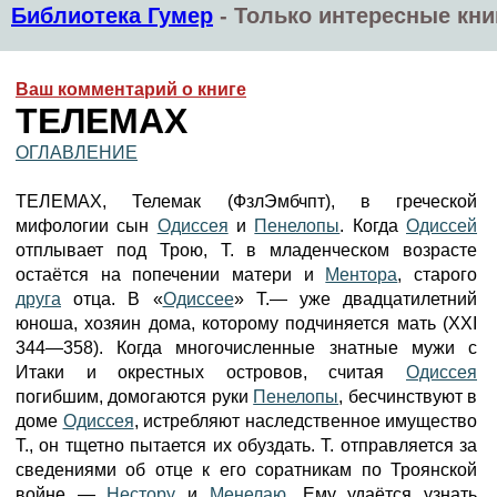
Библиотека Гумер
-
Только интересные кни
Ваш комментарий о книге
ТЕЛЕМАХ
ОГЛАВЛЕНИЕ
ТЕЛЕМАХ, Телемак (ФзлЭмбчпт), в греческой
мифологии сын
Одиссея
и
Пенелопы
. Когда
Одиссей
отплывает под Трою, Т. в младенческом возрасте
остаётся на попечении матери и
Ментора
, старого
друга
отца. В «
Одиссее
» Т.— уже двадцатилетний
юноша, хозяин дома, которому подчиняется мать (XXI
344—358). Когда многочисленные знатные мужи с
Итаки и окрестных островов, считая
Одиссея
погибшим, домогаются руки
Пенелопы
, бесчинствуют в
доме
Одиссея
, истребляют наследственное имущество
Т., он тщетно пытается их обуздать. Т. отправляется за
сведениями об отце к его соратникам по Троянской
войне —
Нестору
и
Менелаю
. Ему удаётся узнать