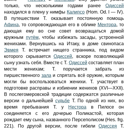
только, что несколькими годами ранее
Одиссей
находился в плену у нимфы
Калипсо
(Hom. Od. I — IV).
В путешествии Т. оказывает постоянную помощь
Афина
, то сопровождающая его в облике
Ментора
, то
дающая ему во сне совет возвращаться домой
кружным
путём
, чтобы избежать засады, устроенной
женихами. Вернувшись на Итаку, в доме свинопаса
Эвмея
Т. встречает нищего странника, под видом
которого скрывается
Одиссей
, вскоре позволяющий
сыну узнать себя. Вместе с Т.
Одиссей
составляет план
мести женихам; Т. поручается забрать из
пиршественного
зала
и спрятать всё оружие, которым
могли бы воспользоваться женихи. Т. участвует в
подготовке расправы и избиении женихов (XVI—XXII).
В послегомеровской традиции содержатся различные
версии о дальнейшей
судьбе
Т. По одной из них, во
время пребывания Т. у
Нестора
в Пилосе он
соединяется с его дочерью Поликастой, которая
рождает ему сына, названного Персеполисом (Hes. frg.
221). По другой версии, после гибели
Одиссея
Т.