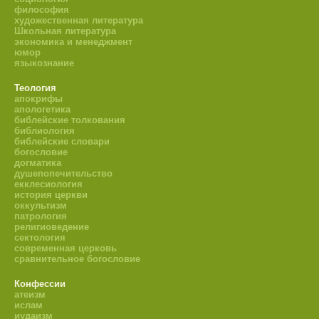
философия
художественная литература
Школьная литература
экономика и менеджмент
юмор
языкознание
Теология
апокрифы
апологетика
библейские толкования
библиология
библейские словари
богословие
догматика
душепопечительство
екклесиология
история церкви
оккультизм
патрология
религиоведение
сектология
современная церковь
сравнительное богословие
Конфессии
атеизм
ислам
иудаизм