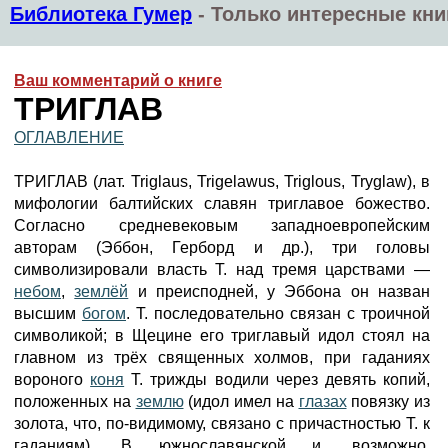
Библиотека Гумер
-
Только интересные кни
Ваш комментарий о книге
ТРИГЛАВ
ОГЛАВЛЕНИЕ
ТРИГЛАВ (лат. Triglaus, Trigelawus, Triglous, Tryglaw), в
мифологии балтийских славян триглавое божество.
Согласно средневековым западноевропейским
авторам (Эббон, Герборд и др.), три головы
символизировали власть Т. над тремя царствами —
небом
,
землёй
и преисподней, у Эббона он назван
высшим
богом
. Т. последовательно связан с троичной
символикой; в Щецине его триглавый идол стоял на
главном из трёх священных холмов, при гаданиях
вороного
коня
Т. трижды водили через девять копий,
положенных на
землю
(идол имел на
глазах
повязку из
золота, что, по-видимому, связано с причастностью Т. к
гаданиям). В южнославянской и, возможно,