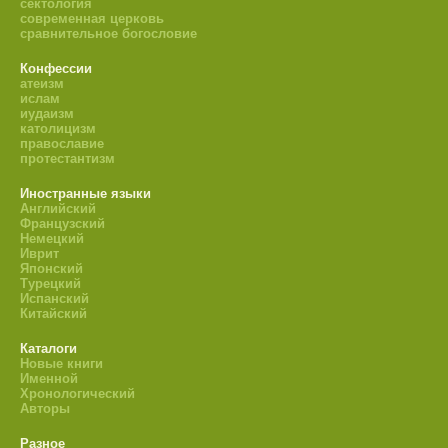
сектология
современная церковь
сравнительное богословие
Конфессии
атеизм
ислам
иудаизм
католицизм
православие
протестантизм
Иностранные языки
Английский
Французский
Немецкий
Иврит
Японский
Турецкий
Испанский
Китайский
Каталоги
Новые книги
Именной
Хронологический
Авторы
Разное