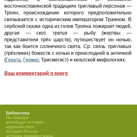
восточнославянской традициях триглавый персонаж —
Троян, происхождение которого предположительно
связывается с историческим императором Траяном. В
сербской сказке одна из голов Трояна пожирает людей,
другая — скот, третья — рыбу (жертвы —
представители трёх царств), путешествует он ночью,
так как боится солнечного света. Ср. связь триглавых
(трёхликих) божеств с ночью и преисподней в античной
(
Геката
,
Гермес
Трисмегист) и кельтской мифологиях.
Ваш комментарий о книге
Библиотека
На главную
всеобщая история
журналистика
история России
история древнего мира