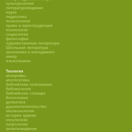
культурология
литературоведение
наука
педагогика
политология
право и юриспруденция
психология
социология
философия
художественная литература
Школьная литература
экономика и менеджмент
юмор
языкознание
Теология
апокрифы
апологетика
библейские толкования
библиология
библейские словари
богословие
догматика
душепопечительство
екклесиология
история церкви
оккультизм
патрология
религиоведение