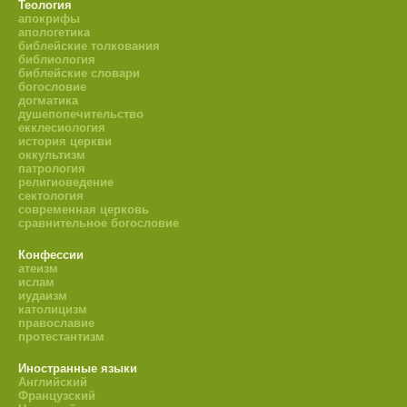
Теология
апокрифы
апологетика
библейские толкования
библиология
библейские словари
богословие
догматика
душепопечительство
екклесиология
история церкви
оккультизм
патрология
религиоведение
сектология
современная церковь
сравнительное богословие
Конфессии
атеизм
ислам
иудаизм
католицизм
православие
протестантизм
Иностранные языки
Английский
Французский