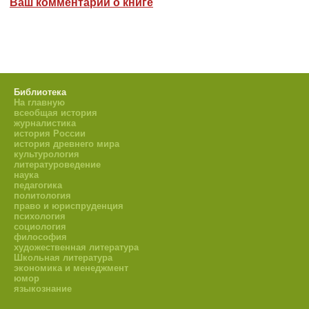
Ваш комментарий о книге
Библиотека
На главную
всеобщая история
журналистика
история России
история древнего мира
культурология
литературоведение
наука
педагогика
политология
право и юриспруденция
психология
социология
философия
художественная литература
Школьная литература
экономика и менеджмент
юмор
языкознание