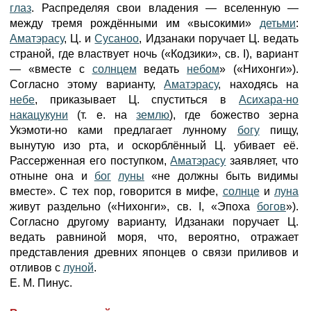
глаз
. Распределяя свои владения — вселенную —
между тремя рождёнными им «высокими»
детьми
:
Аматэрасу
, Ц. и
Сусаноо
, Идзанаки поручает Ц. ведать
страной, где властвует ночь («Кодзики», св. I), вариант
— «вместе с
солнцем
ведать
небом
» («Нихонги»).
Согласно этому варианту,
Аматэрасу
, находясь на
небе
, приказывает Ц. спуститься в
Асихара-но
накацукуни
(т. е. на
землю
), где божество зерна
Укэмоти-но ками предлагает лунному
богу
пищу,
вынутую изо рта, и оскорблённый Ц. убивает её.
Рассерженная его поступком,
Аматэрасу
заявляет, что
отныне она и
бог
луны
«не должны быть видимы
вместе». С тех пор, говорится в мифе,
солнце
и
луна
живут раздельно («Нихонги», св. I, «Эпоха
богов
»).
Согласно другому варианту, Идзанаки поручает Ц.
ведать равниной моря, что, вероятно, отражает
представления древних японцев о связи приливов и
отливов с
луной
.
Е. М. Пинус.