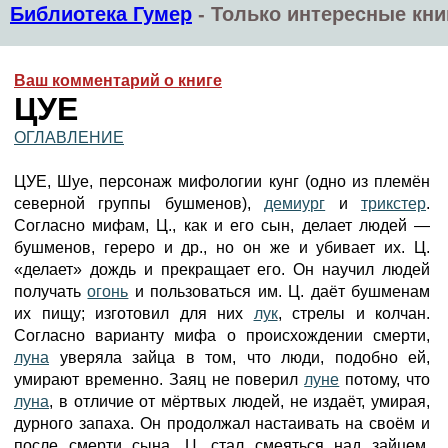
Библиотека Гумер
-
Только интересные кни
Ваш комментарий о книге
ЦУЕ
ОГЛАВЛЕНИЕ
ЦУЕ, Шуе, персонаж мифологии кунг (одно из племён
северной группы бушменов),
демиург
и
трикстер
.
Согласно мифам, Ц., как и его сын, делает людей —
бушменов, гереро и др., но он же и убивает их. Ц.
«делает» дождь и прекращает его. Он научил людей
получать
огонь
и пользоваться им. Ц. даёт бушменам
их пищу; изготовил для них
лук
, стрелы и колчан.
Согласно варианту мифа о происхождении смерти,
луна
уверяла зайца в том, что люди, подобно ей,
умирают временно. Заяц не поверил
луне
потому, что
луна
, в отличие от мёртвых людей, не издаёт, умирая,
дурного запаха. Он продолжал настаивать на своём и
после смерти сына. Ц. стал смеяться над зайцем,