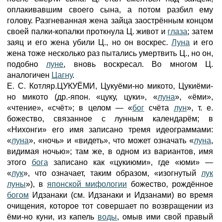
оплакивавшим своего сына, а потом разбил ему
голову. Разгневанная жена зайца заострённым концом
своей палки-копалки проткнула Ц. живот и
глаза
; затем
заяц и его жена убили Ц., но он воскрес.
Луна
и его
жена тоже несколько раз пытались умертвить Ц., но он,
подобно
луне
, вновь воскресал. Во многом Ц.
аналогичен
Цагну
.
Е. С. Котляр.ЦУКУЁМИ, Цукуёми-но микото, Цукиёми-
но микото (др.-япон. «цуку, цуки», «
луна
», «ёми»,
«чтение», «счёт»; в целом — «
бог
счёта
лун
», т. е.
божество, связанное с лунным календарём; в
«Нихонги» его имя записано тремя идеограммами:
«
луна
», «ночь» и «видеть», что может означать «
луна
,
видимая ночью»; там же, в одном из вариантов, имя
этого
бога
записано как «цукиюми», где «юми» —
«
лук
», что означает, таким образом, «изогнутый
лук
луны
»), в
японской мифологии
божество, рождённое
богом
Идзанаки (см. Идзанаки и Идзанами) во время
очищения, которое тот совершает по возвращении из
ёми-но куни, из капель
воды
, омыв ими свой правый