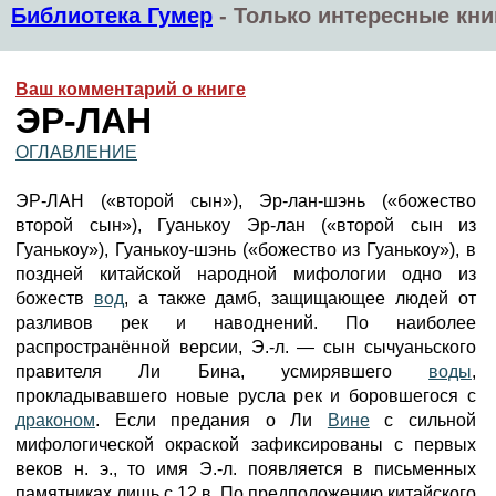
Библиотека Гумер
-
Только интересные кни
Ваш комментарий о книге
ЭР-ЛАН
ОГЛАВЛЕНИЕ
ЭР-ЛАН («второй сын»), Эр-лан-шэнь («божество
второй сын»), Гуанькоу Эр-лан («второй сын из
Гуанькоу»), Гуанькоу-шэнь («божество из Гуанькоу»), в
поздней китайской народной мифологии одно из
божеств
вод
, а также дамб, защищающее людей от
разливов рек и наводнений. По наиболее
распространённой версии, Э.-л. — сын сычуаньского
правителя Ли Бина, усмирявшего
воды
,
прокладывавшего новые русла рек и боровшегося с
драконом
. Если предания о Ли
Вине
с сильной
мифологической окраской зафиксированы с первых
веков н. э., то имя Э.-л. появляется в письменных
памятниках лишь с 12 в. По предположению китайского