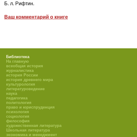
Б. л. Рифтин.
Ваш комментарий о книге
Библиотека
На главную
всеобщая история
журналистика
история России
история древнего мира
культурология
литературоведение
наука
педагогика
политология
право и юриспруденция
психология
социология
философия
художественная литература
Школьная литература
экономика и менеджмент