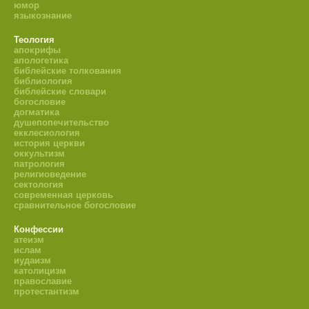
юмор
языкознание
Теология
апокрифы
апологетика
библейские толкования
библиология
библейские словари
богословие
догматика
душепопечительство
екклесиология
история церкви
оккультизм
патрология
религиоведение
сектология
современная церковь
сравнительное богословие
Конфессии
атеизм
ислам
иудаизм
католицизм
православие
протестантизм