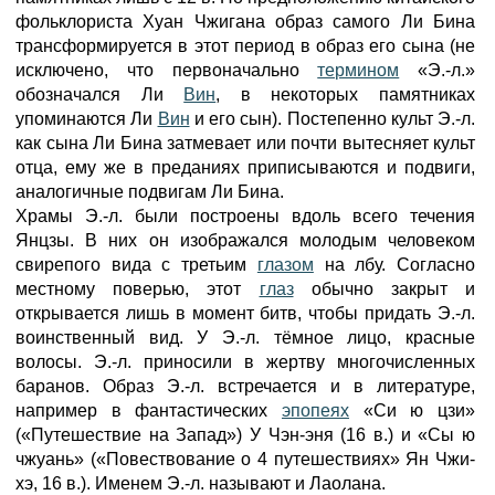
фольклориста Хуан Чжигана образ самого Ли Бина
трансформируется в этот период в образ его сына (не
исключено, что первоначально
термином
«Э.-л.»
обозначался Ли
Вин
, в некоторых памятниках
упоминаются Ли
Вин
и его сын). Постепенно культ Э.-л.
как сына Ли Бина затмевает или почти вытесняет культ
отца, ему же в преданиях приписываются и подвиги,
аналогичные подвигам Ли Бина.
Храмы Э.-л. были построены вдоль всего течения
Янцзы. В них он изображался молодым человеком
свирепого вида с третьим
глазом
на лбу. Согласно
местному поверью, этот
глаз
обычно закрыт и
открывается лишь в момент битв, чтобы придать Э.-л.
воинственный вид. У Э.-л. тёмное лицо, красные
волосы. Э.-л. приносили в жертву многочисленных
баранов. Образ Э.-л. встречается и в литературе,
например в фантастических
эпопеях
«Си ю цзи»
(«Путешествие на Запад») У Чэн-эня (16 в.) и «Сы ю
чжуань» («Повествование о 4 путешествиях» Ян Чжи-
хэ, 16 в.). Именем Э.-л. называют и Лаолана.