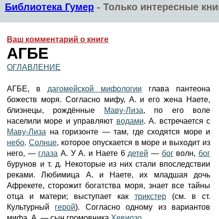
Библиотека Гумер
-
Только интересные кни
Ваш комментарий о книге
АГБЕ
ОГЛАВЛЕНИЕ
АГБЕ, в
дагомейской мифологии
глава пантеона
божеств моря. Согласно мифу, А. и его жена Наете,
близнецы, рождённые
Маву-Лиза
, по его воле
населили море и управляют
водами
. А. встречается с
Маву-Лиза
на горизонте — там, где сходятся море и
небо
.
Солнце
, которое опускается в море и выходит из
него, —
глаза
А. У А. и Наете 6
детей
—
бог
волн,
бог
бурунов и т. д. Некоторые из них стали впоследствии
реками. Любимица А. и Наете, их младшая дочь
Афрекете, сторожит богатства моря, знает все тайны
отца и матери; выступает как
трикстер
(см. в ст.
Культурный
герой
). Согласно одному из вариантов
мифа, А. — сын громовника
Хевиозо
.