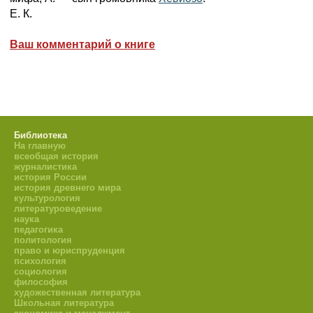
Е. К.
Ваш комментарий о книге
Библиотека
На главную
всеобщая история
журналистика
история России
история древнего мира
культурология
литературоведение
наука
педагогика
политология
право и юриспруденция
психология
социология
философия
художественная литература
Школьная литература