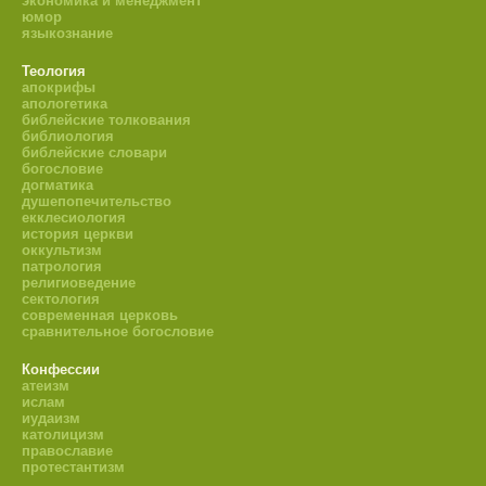
экономика и менеджмент
юмор
языкознание
Теология
апокрифы
апологетика
библейские толкования
библиология
библейские словари
богословие
догматика
душепопечительство
екклесиология
история церкви
оккультизм
патрология
религиоведение
сектология
современная церковь
сравнительное богословие
Конфессии
атеизм
ислам
иудаизм
католицизм
православие
протестантизм