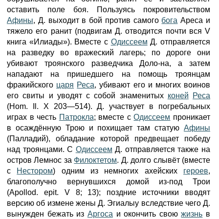
оставить поле боя. Пользуясь покровительством
Афины
, Д. выходит в бой против самого
бога
Ареса и
тяжело его ранит (подвигам Д. отводится почти вся V
книга «Илиады»). Вместе с
Одиссеем
Д. отправляется
на разведку во вражеский лагерь; по дороге они
убивают троянского разведчика Доло-на, а затем
нападают на пришедшего на помощь троянцам
фракийского
царя
Реса
, убивают его и многих воинов
его свиты и уводят с собой знаменитых
коней
Реса
(Hom. Il. X 203—514). Д. участвует в погребальных
играх в честь
Патрокла
; вместе с
Одиссеем
проникает
в осаждённую Трою и похищает там статую
Афины
(Палладий), обладание которой предвещает победу
над троянцами. С
Одиссеем
Д. отправляется также на
остров Лемнос за
Филоктетом
. Д. долго слывёт (вместе
с
Нестором
) одним из немногих ахейских
героев
,
благополучно вернувшихся домой из-под Трои
(Apollod. epit. V 8; 13); поздние источники вводят
версию об измене жены Д. Эгиалыу вследствие чего Д.
вынужден бежать из
Аргоса
и окончить свою
жизнь
в