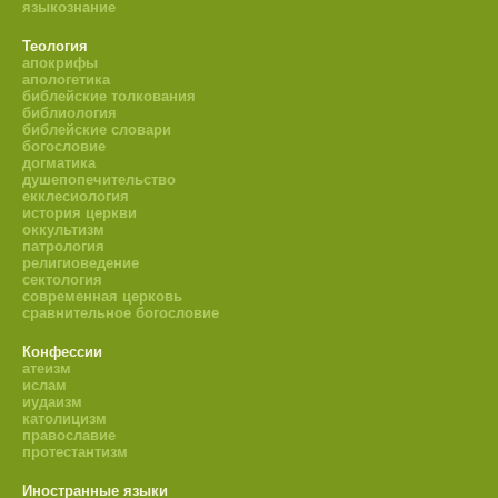
языкознание
Теология
апокрифы
апологетика
библейские толкования
библиология
библейские словари
богословие
догматика
душепопечительство
екклесиология
история церкви
оккультизм
патрология
религиоведение
сектология
современная церковь
сравнительное богословие
Конфессии
атеизм
ислам
иудаизм
католицизм
православие
протестантизм
Иностранные языки