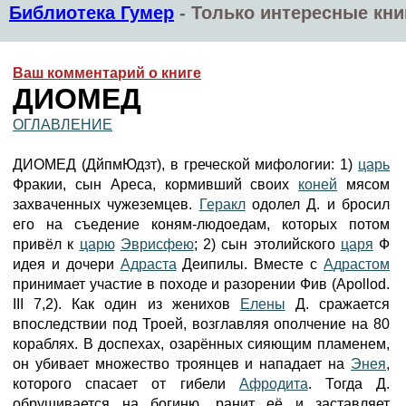
Библиотека Гумер
-
Только интересные кни
Ваш комментарий о книге
ДИОМЕД
ОГЛАВЛЕНИЕ
ДИОМЕД (ДйпмЮдзт), в греческой мифологии: 1)
царь
Фракии, сын Ареса, кормивший своих
коней
мясом
захваченных чужеземцев.
Геракл
одолел Д. и бросил
его на съедение коням-людоедам, которых потом
привёл к
царю
Эврисфею
; 2) сын этолийского
царя
Ф
идея и дочери
Адраста
Деипилы. Вместе с
Адрастом
принимает участие в походе и разорении Фив (Apollod.
III 7,2). Как один из женихов
Елены
Д. сражается
впоследствии под Троей, возглавляя ополчение на 80
кораблях. В доспехах, озарённых сияющим пламенем,
он убивает множество троянцев и нападает на
Энея
,
которого спасает от гибели
Афродита
. Тогда Д.
обрушивается на богиню, ранит её и заставляет