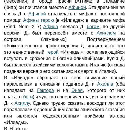
(Мессения) и городе Прасии (Аттика); в Саламине
(Кипр) он почитался вместе с
Афиной
. Эта древнейшая
связь Д. с
Афиной
отразилась в мифах о постоянной
помощи
Афины
герою
[в «Илиаде»; в варианте мифа
(Pind. Nem. X 7)
Афина
сделала Д.
богом
; по другой
версии, Д. был перенесён вместе с
Ахиллом
на
острова блаженных]. Подтверждением
«божественного» происхождения Д. является то, что
это единственный
герой
«Илиады», осмеливающийся
вступать в сражения с богами-олимпийцами. Культ Д.
был занесён ахейскими колонистами в Италию (отсюда
поздняя версия о его скитаниях и смерти в Италии).
В «Илиаде» обращает на себя внимание явный
параллелизм в описании подвигов Д. и
Ахилла
(оба
нападают на
Гектора
и на
Энея
, которого от них
спасают
боги
) и чувство соперничества, испытываемое
Д. к
Ахиллу
. Однако трудно сказать, восходит ли этот
параллелизм к древнейшим слоям эпического сказания
или является художественным приёмом автора
«Илиады».
В. Н. Ярхо.