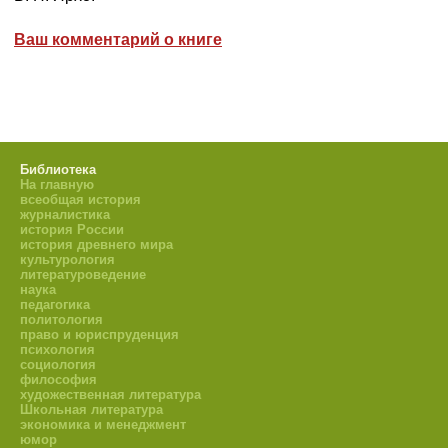
Ваш комментарий о книге
Библиотека
На главную
всеобщая история
журналистика
история России
история древнего мира
культурология
литературоведение
наука
педагогика
политология
право и юриспруденция
психология
социология
философия
художественная литература
Школьная литература
экономика и менеджмент
юмор