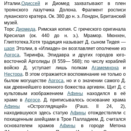
Италии.
Одиссей
и Диомед захватывают в плен
троянского лазутчика Долона. Фрагмент росписи
луканского кратера. Ок. 380 до н. э. Лондон, Британский
музей.
Торс
Диомеда
. Римская копия. С греческого оригинала
Кресилая (ок. 440 до н. э.). Мрамор. Мюнхен,
Глиптотека.Хотя традиция называет Д. сыном Тидея —
царя
Этолии, в «Илиаде» он возглавляет ополчение из
Аргоса
, Тиринфа, Эпидавра и других городов юго-
восточной Арголиды (II 559— 568); по числу кораблей
войско Д. уступает лишь полкам
Агамемнона
и
Нестора
. В этом отражается воспоминание не только о
былом могуществе
Аргоса
, но и о значении самого Д.
как древнейшего военного божества аргивян. Щит Д. с
культовым изображением
Афины
находился в её
храме в
Аргосе
. Д. приписывалось основание храма
Афины
«Остроглядящей» (Paus. II 24, 2),
находившуюся здесь статую
Афины
отождествляли с
похищенным ахейцами в Трое Палладием. Д. считался
основателем храмов
Афины
в городе Метона