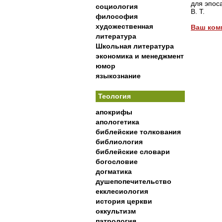
для эпоса
социология
В. Т.
философия
художественная
Ваш ком
литература
Школьная литература
экономика и менеджмент
юмор
языкознание
Теология
апокрифы
апологетика
библейские толкования
библиология
библейские словари
богословие
догматика
душепопечительство
екклесиология
история церкви
оккультизм
патрология