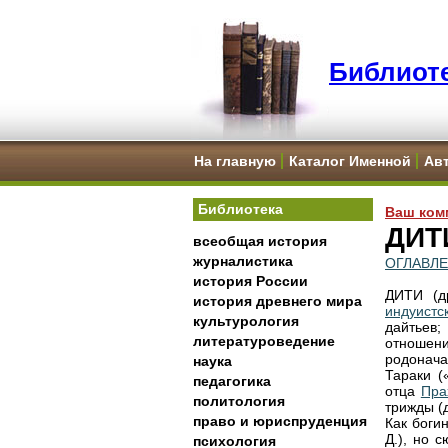
Библиоте
На главную
Каталог Именной
Ав
Библиотека
Ваш ком
ДИТ
всеобщая история
журналистика
ОГЛАВЛ
история России
ДИТИ (др
история древнего мира
индуистс
культурология
дайтьев;
литературоведение
отношен
родонач
наука
Тараки (
педагогика
отца
Пра
политология
трижды (
право и юриспруденция
Как боги
Д.), но 
психология