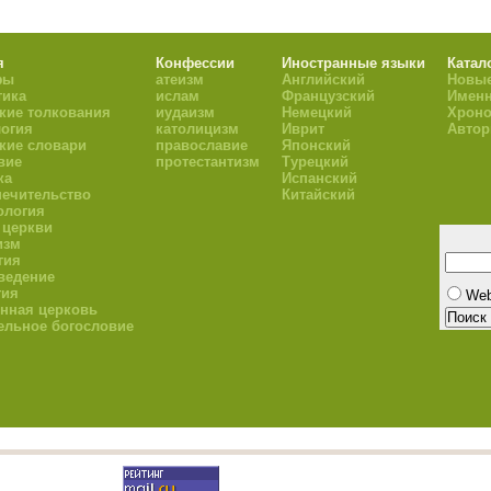
я
Конфессии
Иностранные языки
Катал
фы
атеизм
Английский
Новые
тика
ислам
Французский
Имен
кие толкования
иудаизм
Немецкий
Хроно
огия
католицизм
Иврит
Авто
кие словари
православие
Японский
вие
протестантизм
Турецкий
ка
Испанский
ечительство
Китайский
ология
 церкви
изм
гия
ведение
гия
We
нная церковь
ельное богословие