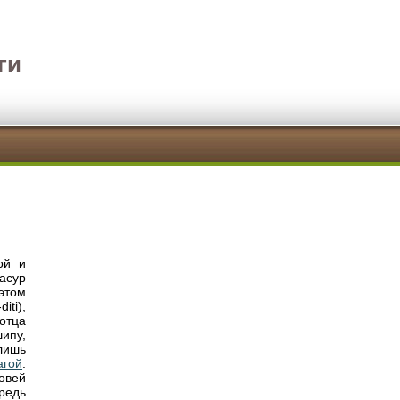
ги
ой и
-асур
этом
iti),
 отца
ипу,
лишь
агой
.
новей
редь