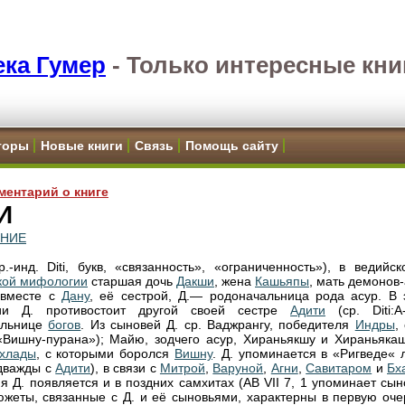
ка Гумер
-
Только интересные кни
торы
Новые книги
Связь
Помощь сайту
ментарий о книге
И
ЕНИЕ
.-инд. Diti, букв, «связанность», «ограниченность»), в ведийск
кой мифологии
старшая дочь
Дакши
, жена
Кашьяпы
, мать демонов
 вместе с
Дану
, её сестрой, Д.— родоначальница рода асур. В 
ии Д. противостоит другой своей сестре
Адити
(ср. Diti:A-d
альнице
богов
. Из сыновей Д. ср. Ваджрангу, победителя
Индры
,
«Вишну-пурана»); Майю, зодчего асур, Хираньякшу и Хираньякаш
хлады
, с которыми боролся
Вишну
. Д. упоминается в «Ригведе« 
дважды с
Адити
), в связи с
Митрой
,
Варуной
,
Агни
,
Савитаром
и
Бх
ня Д. появляется и в поздних самхитах (AB VII 7, 1 упоминает сы
сюжеты, связанные с Д. и её сыновьями, характерны в первую оче