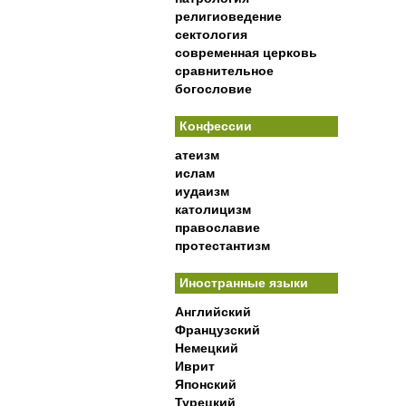
религиоведение
сектология
современная церковь
сравнительное
богословие
Конфессии
атеизм
ислам
иудаизм
католицизм
православие
протестантизм
Иностранные языки
Английский
Французский
Немецкий
Иврит
Японский
Турецкий