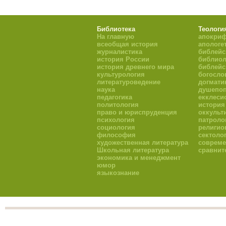
Библиотека
Теологи
На главную
апокри
всеобщая история
апологе
журналистика
библейс
история России
библиол
история древнего мира
библейс
культурология
богосло
литературоведение
догмати
наука
душепоп
педагогика
екклеси
политология
история
право и юриспруденция
оккульт
психология
патроло
социология
религио
философия
сектоло
художественная литература
совреме
Школьная литература
сравнит
экономика и менеджмент
юмор
языкознание