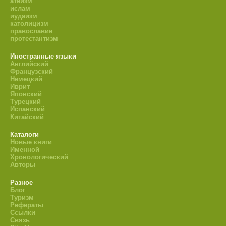
атеизм
ислам
иудаизм
католицизм
православие
протестантизм
Иностранные языки
Английский
Французский
Немецкий
Иврит
Японский
Турецкий
Испанский
Китайский
Каталоги
Новые книги
Именной
Хронологический
Авторы
Разное
Блог
Туризм
Рефераты
Ссылки
Связь