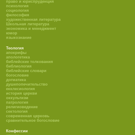
право и юриспруденция
психология
социология
философия
художественная литература
Школьная литература
экономика и менеджмент
юмор
языкознание
Теология
апокрифы
апологетика
библейские толкования
библиология
библейские словари
богословие
догматика
душепопечительство
екклесиология
история церкви
оккультизм
патрология
религиоведение
сектология
современная церковь
сравнительное богословие
Конфессии