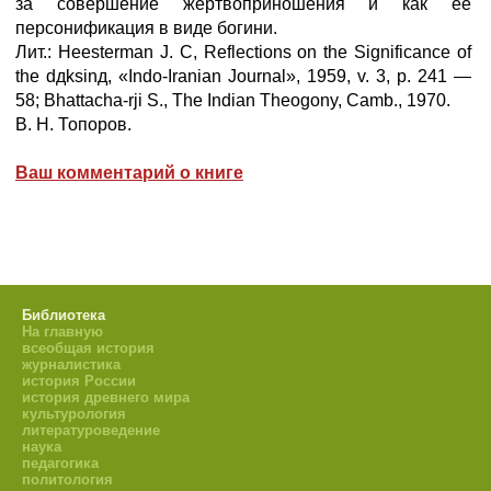
за совершение жертвоприношения и как её
персонификация в виде богини.
Лит.: Heesterman J. С, Reflections on the Significance of
the dдksinд, «Indo-Iranian Journal», 1959, v. 3, p. 241 —
58; Bhattacha-rji S., The Indian Theogony, Camb., 1970.
В. H. Топоров.
Ваш комментарий о книге
Библиотека
На главную
всеобщая история
журналистика
история России
история древнего мира
культурология
литературоведение
наука
педагогика
политология