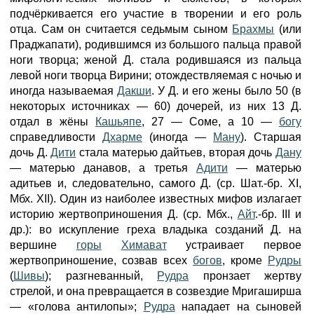
подчёркивается его участие в творении и его роль
отца. Сам он считается седьмым сыном
Брахмы
(или
Праджапати), родившимся из большого пальца правой
ноги творца; женой Д. стала родившаяся из пальца
левой ноги творца Вирини; отождествляемая с ночью и
иногда называемая
Дакши
. У Д. и его жены было 50 (в
некоторых источниках — 60) дочерей, из них 13 Д.
отдал в жёны
Кашьяпе
, 27 — Соме, а 10 —
богу
справедливости
Дхарме
(иногда —
Ману
). Старшая
дочь Д.
Дити
стала матерью дайтьев, вторая дочь
Дану
— матерью данавов, а третья
Адити
— матерью
адитьев и, следовательно, самого Д. (ср. Шат.-бр. XI,
Мбх. XII). Один из наиболее известных мифов излагает
историю жертвоприношения Д. (ср. Мбх.,
Айт
.-бр. III и
др.): во искупление греха владыка созданий Д. на
вершине
горы
Химават
устраивает первое
жертвоприношение, созвав всех
богов
, кроме
Рудры
(
Шивы
); разгневанный,
Рудра
пронзает жертву
стрелой, и она превращается в созвездие Мригаширша
— «голова антилопы»;
Рудра
нападает на сыновей