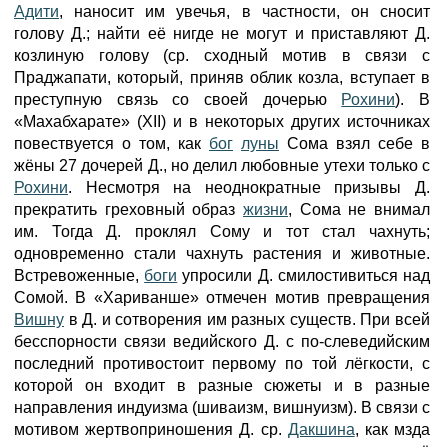
Адити
, наносит им увечья, в частности, он сносит
голову Д.; найти её нигде не могут и приставляют Д.
козлиную голову (ср. сходный мотив в связи с
Праджапати, который, приняв облик козла, вступает в
преступную связь со своей дочерью
Рохини
). В
«Махабхарате» (XII) и в некоторых других источниках
повествуется о том, как
бог
луны
Сома взял себе в
жёны 27 дочерей Д., но делил любовные утехи только с
Рохини
. Несмотря на неоднократные призывы Д.
прекратить греховный образ
жизни
, Сома не внимал
им. Тогда Д. проклял Сому и тот стал чахнуть;
одновременно стали чахнуть растения и животные.
Встревоженные,
боги
упросили Д. смилостивиться над
Сомой. В «Хариванше» отмечен мотив превращения
Вишну
в Д. и сотворения им разных существ. При всей
бесспорности связи ведийского Д. с по-слеведийским
последний противостоит первому по той лёгкости, с
которой он входит в разные сюжеты и в разные
направления индуизма (шиваизм, вишнуизм). В связи с
мотивом жертвоприношения Д. ср.
Дакшина
, как мзда