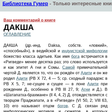
Библиотека Гумер
-
Только интересные кни
Ваш комментарий о книге
ДАКША
ОГЛАВЛЕНИЕ
ДАКША (др.-инд. Daksa, собств. «ловкий»,
«способный»), в ведийской и
индуистской мифологии
божество класса адитьев. Как имя
бога
встречается в
«Ригведе» менее десятка раз; это слово используется
и как эпитет А гни и Сомы.
Самой
примечательной
чертой Д. является то, что он рождён от
Адити
и он же
родил
Адити
(PB X 72, 4 — 5; ср. сходный парадокс в
PB X 5, 7; не-сущее и сущее — в лоне
Адити
при
рождении Д., особенно в PB III 27, 9;
Агни
и Д.). В
«Шатапатха-брахмане» (II 4, 4, 2) Д. отождествляется с
творцом Праджапати, а в «Ригведе» (VI 50, 2; VIII 63,
10) его называют отцом
богов
. С Д. связан ряд
мифологических мотивов и сюжетов, в которых