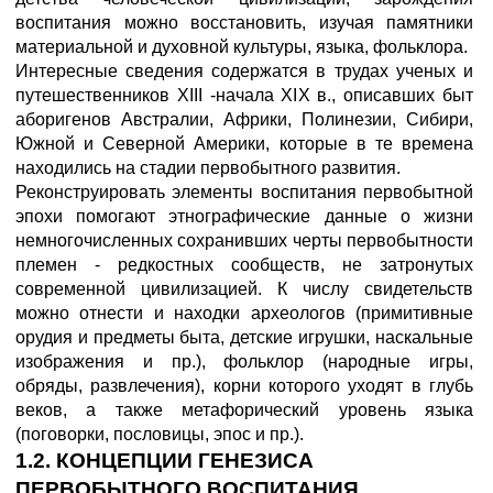
воспитания можно восстановить, изучая памятники
материальной и духовной культуры, языка, фольклора.
Интересные сведения содержатся в трудах ученых и
путешественников XIII -начала XIX в., описавших быт
аборигенов Австралии, Африки, Полинезии, Сибири,
Южной и Северной Америки, которые в те времена
находились на стадии первобытного развития.
Реконструировать элементы воспитания первобытной
эпохи помогают этнографические данные о жизни
немногочисленных сохранивших черты первобытности
племен - редкостных сообществ, не затронутых
современной цивилизацией. К числу свидетельств
можно отнести и находки археологов (примитивные
орудия и предметы быта, детские игрушки, наскальные
изображения и пр.), фольклор (народные игры,
обряды, развлечения), корни которого уходят в глубь
веков, а также метафорический уровень языка
(поговорки, пословицы, эпос и пр.).
1.2. КОНЦЕПЦИИ ГЕНЕЗИСА
ПЕРВОБЫТНОГО ВОСПИТАНИЯ