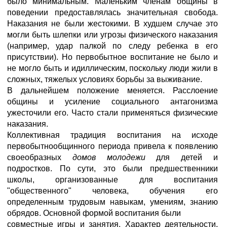
было минимальным. Маленьким членам общины в
поведении предоставлялась значительная свобода.
Наказания не были жестокими. В худшем случае это
могли быть шлепки или угрозы физического наказания
(например, удар палкой по следу ребенка в его
присутствии). Но первобытное воспитание не было и
не могло быть и идиллическим, поскольку люди жили в
сложных, тяжелых условиях борьбы за выживание.
В дальнейшем положение меняется. Расслоение
общины и усиление социального антагонизма
ужесточили его. Часто стали применяться физические
наказания.
Коллективная традиция воспитания на исходе
первобытнообщинного периода привела к появлению
своеобразных
домов молодежи
для детей и
подростков. По сути, это были предшественники
школы, организованные для воспитания
"общественного" человека, обучения его
определенным трудовым навыкам, умениям, знанию
обрядов. Основной формой воспитания были
совместные игры и занятия. Характер деятельности,