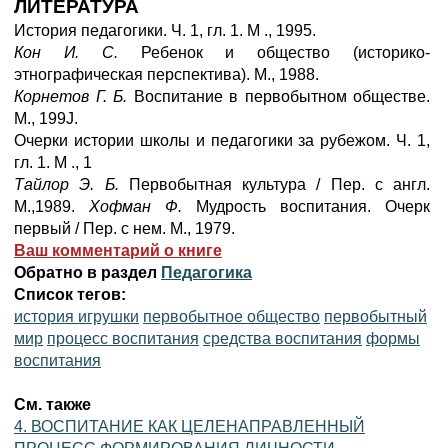
ЛИТЕРАТУРА
История педагогики. Ч. 1, гл. 1. М ., 1995.
Кон И. С.
Ребенок и общество (историко-
этнографическая перспектива). М., 1988.
Корнетов Г. Б.
Воспитание в первобытном обществе.
M., 199J.
Очерки истории школы и педагогики за рубежом. Ч. 1,
гл. 1. М ., 1
Тайлор Э. Б.
Первобытная культура / Пер. с англ.
М.,1989.
Хофман Ф.
Мудрость воспитания. Очерк
первый / Пер. с нем. М., 1979.
Ваш комментарий о книге
Обратно в раздел
Педагогика
Список тегов:
история игрушки
первобытное общество
первобытный
мир
процесс воспитания
средства воспитания
формы
воспитания
См. также
4. ВОСПИТАНИЕ КАК ЦЕЛЕНАПРАВЛЕННЫЙ