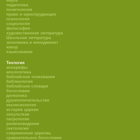
наука
педагогика
политология
право и юриспруденция
психология
социология
философия
художественная литература
Школьная литература
экономика и менеджмент
юмор
языкознание
Теология
апокрифы
апологетика
библейские толкования
библиология
библейские словари
богословие
догматика
душепопечительство
екклесиология
история церкви
оккультизм
патрология
религиоведение
сектология
современная церковь
сравнительное богословие