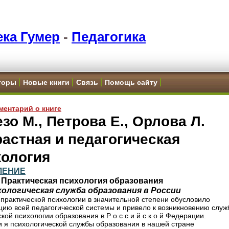
ка Гумер
-
Педагогика
торы
Новые книги
Связь
Помощь сайту
ментарий о книге
зо М., Петрова Е., Орлова Л.
астная и педагогическая
хология
ЛЕНИЕ
X
Практическая
психология
образования
хологическая служба образования в России
 практической психологии в значительной степени обусловило
цию всей педагогической системы и привело к возникновению слу
кой психологии образования в Р о с с и й с к о й Федерации.
р и я психологической службы образования в нашей стране