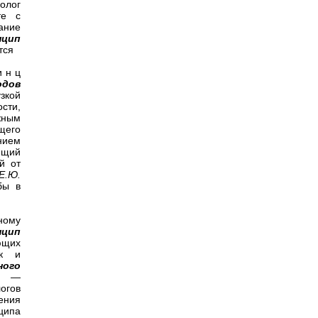
олог
те с
ание
нцип
ются
 н ц
одов
узкой
сти,
жным
щего
нием
ющий
й от
Е.Ю.
бы в
ному
нцип
ющих
ак и
ного
ть —
огов
ения
ципа