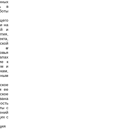
нных
щь в
боты
щего
и на
ей и
тия,
кта,
ской
о и
овья
апах
ие к
ям и
кам,
нным
ское
м ее
ское
вана
ость
ты с
ений
их с
ация