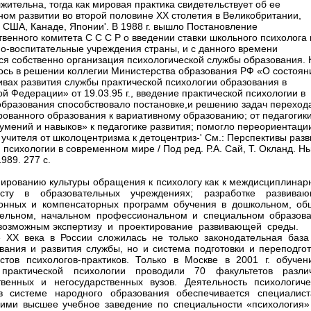
жительна, тогда как мировая практика свидетельствует об ее
ном развитии во второй половине XX столетия в Великобритании,
 США, Канаде, Японии'. В 1988 г. вышло Постановление
твенного комитета С С С Р о введении ставки школьного психолога 
но-воспитательные учреждения страны, и с данного времени
ся собственно организация психологической службы образования. 
ось в решении коллегии Министерства образования РФ «О состоян
ивах развития службы практической психологии образования в
й Федерации» от 19.03.95 г., введение практической психологии в
образования способствовало постановке,и решению задач переход
ованного образования к вариативному образованию; от педагогик
 умений и навыков» к педагогике развития; помогло переориентаци
 учителя от школоцентризма к детоцентриз-' См.: Перспективы разв
 психологии в современном мире / Под ред. Р.А. Сай, Т. Окланд. Н
989. 277 с.
ированию культуры обращения к психологу как к междисциплинар
исту в образовательных учреждениях; разработке развиваю
онных и компенсаторных программ обучения в дошкольном, об
ельном, начальном профессиональном и специальном образова
возможным экспертизу и проектирование развивающей среды.
 XX века в России сложилась не только законодательная база
вания и развития службы, но и система подготовки и переподгот
стов психологов-практиков. Только в Москве в 2001 г. обучен
 практической психологии проводили 70 факультетов разли
твенных и негосударственных вузов. Деятельность психологиче
в системе народного образования обеспечивается специалист
ими высшее учебное заведение по специальности «психология»