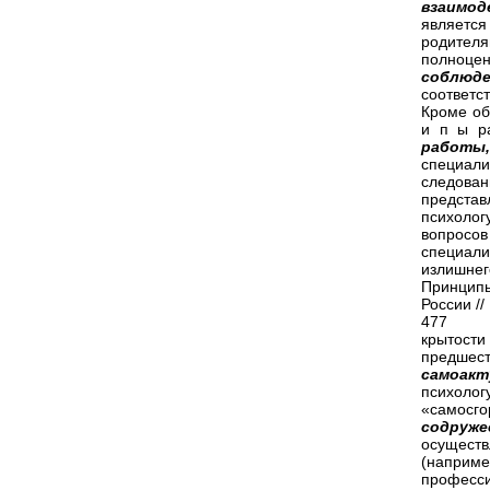
взаимо
являетс
родител
полноцен
соблюде
соответс
Кроме об
и п ы р
работы
специал
следован
предста
психолог
вопросо
специали
излишне
Принцип
России //
477
крытости
предше
самоакт
психоло
«самосг
содру
осуществ
(наприм
професси