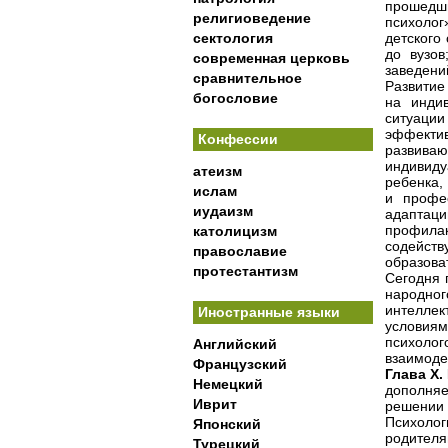
прошедш
религиоведение
психолог
сектология
детского
до вузов
современная церковь
заведени
сравнительное
Развитие
богословие
на инди
ситуаци
эффектив
Конфессии
развиваю
индивиду
атеизм
ребенка,
ислам
и профе
иудаизм
адаптаци
профила
католицизм
содейст
православие
образова
протестантизм
Сегодня 
народн
интеллек
Иностранные языки
условия
психолог
Английский
взаимоде
Французский
Глава
X.
Немецкий
дополня
Иврит
решении 
Психолог
Японский
родителя
Турецкий