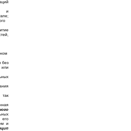
аций
го и
апе;
дого
итие
тей,
тном
 без
 или
ьных
ания
 так
нная
ного
ьных
 его
ем и
нцип