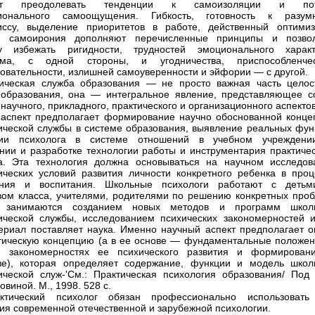
яет преодолевать тенденции к самоизоляции и по
ионального самоощущения. Гибкость, готовность к разум
иссу, выделение приоритетов в работе, действенный оптими
я самоирония дополняют перечисленные принципы и позво
гу избежать ригидности, трудностей эмоционального характ
зма, с одной стороны, и угодничества, приспособленчес
овательности, излишней самоуверенности и эйфории — с другой.
ическая служба образования — не просто важная часть целос
образования, она — интегральное явление, представляющее с
научного, прикладного, практического и организационного аспектов
аспект предполагает формирование научно обоснованной конце
ической службы в системе образования, выявление реальных фун
ии психолога в системе отношений в учебном учреждени
нии и разработке технологии работы и инструментария практичес
а. Эта технология должна основываться на научном исследов
ических условий развития личности конкретного ребенка в проц
ания и воспитания. Школьные психологи работают с детьм
вом класса, учителями, родителями по решению конкретных проб
занимаются созданием новых методов и программ школ
ической службы, исследованием психических закономерностей и 
ериал поставляет наука. Именно научный аспект предполагает о
тическую концепцию (а в ее основе — фундаментальные положен
и, закономерностях ее психического развития и формирован
зе), которая определяет содержание, функции и модель школ
ической служ-'См.: Практическая психология образования/ Под 
овиной. М., 1998. 528 с.
ктический психолог обязан профессионально использовать
ия современной отечественной и зарубежной психологии.