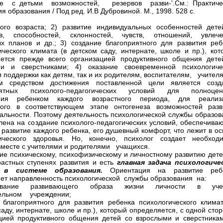
е с детьми возможностей, резервов разви-'.См.: Практиче
я образования / Под ред. И.В Дубровиной. М., 1998. 528 с.
ого возраста; 2) развитие индивидуальных особенностей дет
ов, способностей, склонностей, чувств, отношений, увлече
х планов и др.; 3) создание благоприятного для развития реб
ического климата (в детском саду, интернате, школе и пр.), кот
ется прежде всего организацией продуктивного общения дете
ми и сверстниками; 4) оказание своевременной психологиче
 поддержки как детям, так и их родителям, воспитателям, учител
м средством достижения поставленной цели является созд
иятных психолого-педагогических условий для полноцен
ния ребенком каждого возрастного периода, для реализ
ного в соответствующем этапе онтогенеза возможностей разв
альности. Поэтому деятельность психологической службы образов
лена на создание психолого-педагогических условий, обеспечива
 развитие каждого ребенка, его душевный комфорт, что лежит в о
гического здоровья. Но, конечно, психолог создает необход
вместе с учителями и родителями учащихся.
ие психическому, психофизическому и личностному развитию дете
растных ступенях развития и есть
главная задача психологиче
 в системе образования.
Ориентация на развитие реб
ет направленность психологической службы образования на:
ование развивающего образа жизни личности в уче
тельном учреждении;
 благоприятного для развития ребенка психологического климат
саду, интернате, школе и пр.), который определяется, с одной сто
цией продуктивного общения детей со взрослыми и сверстникам