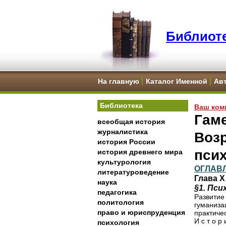
Библиоте
На главную
Каталог Именной
Ав
Библиотека
Ваш ком
Гаме
всеобщая история
журналистика
Возр
история России
пси
история древнего мира
культурология
ОГЛАВ
литературоведение
Глава
наука
§1. Пси
педагогика
Развитие
политология
гуманиза
право и юриспруденция
практичес
И с т о 
психология