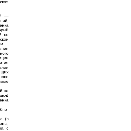
ская
ей —
ний,
енка
орый
й со
ской
ям.
ание
ного
ации
ития
ания
ющих
снове
имые
й на
ской
енка
бно-
а (в
роны,
и, с