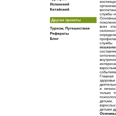
инспекци
Испанский
организ
Китайский
воспитан
службы н
Основны
Другие проекты
поколени
всех эт
Туризм, Путешествия
склонно
Рефераты
определ
Блог
профилак
службы
психоло
составл
онтогене
внутренн
интереса
взрослы
событиям,
Главная
здоровье
деятельн
и личнос
только т
психолог
детьми,
взрослых
детьми д
Основн