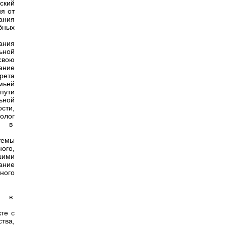
ский
я от
ания
бных
ания
ьной
свою
ание
рета
мьей
пути
ьной
сти,
олог
та в
темы
ого,
шими
ание
ного
у, в
те с
тва,