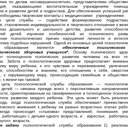
ями по делам несовершеннолетних, представителями обществе
аций, оказывающими воспитательным учреждениям помо
ии и развитии детей и подростков. Для обеспечения успешной ра
еобходимы творческие контакты с медицинскими учреждениями.
е цели службы — содействие формированию подрастаю
я, становлению индивидуальности и творческого отношения к жизн
апах дошкольного и школьного детства; развитие способност
стей детей, изучение особенностей их психического разви
ение психологических причин нарушения личности и интелле
тика подобных нарушений. Одной из основных целей психологиче
 образования является
обеспечение психическог
гического здоровья учащихся*.
Основу психического здор
яет полноценное психическое развитие человека на всех эт
за. Забота о психологическом здоровье предполагает вниман
ему миру ребенка: к его чувствам и переживаниям, увлечени
м, способностям и знаниям, его отношению к себе, сверстни
м, к окружающему миру, происходящим семейным и обществе
 к жизни как таковой.
 цель психологической службы образования — психологиче
 детей — связана прежде всего с перспективным направление
ости, ориентированным на своевременное и полноценное психиче
тное развитие каждого ребенка. Эта цель может быть реализо
огда, когда психологическая служба обеспечивает преемственн
ического внимания к ребенку на разных возрастных этапах рабо
 когда происходит «стыковка» представлений, понимания, ум
, работающих с детьми одного возраста, и взрослых, работающ
ругого возраста.
ые задачи
психологической службы образования: 1) реализ