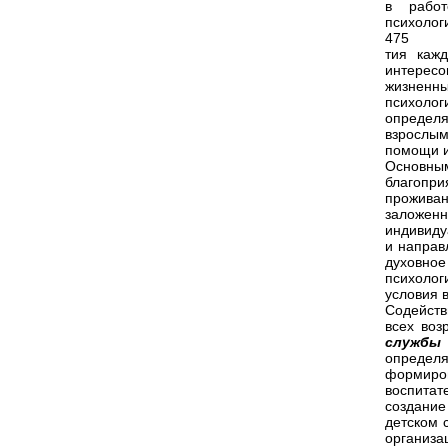
в работ
психологи
475
тия кажд
интерес
жизненны
психолог
определя
взрослы
помощи и
Основны
благопр
прожива
заложен
индивиду
и направ
духовное
психоло
условия 
Содейств
всех воз
службы
определя
формир
воспита
создание
детском 
организа