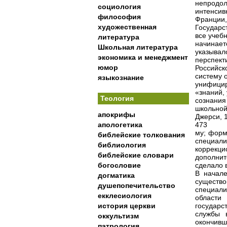
непродол
социология
интенсив
философия
Франции,
художественная
Государс
все учеб
литература
начинает
Школьная литература
указывал
экономика и менеджмент
перспект
юмор
Российско
систему 
языкознание
унифицир
«знаний,
Теология
сознания
школьной
апокрифы
Джерси, 1
апологетика
473
му; форм
библейские толкования
специал
библиология
коррекци
библейские словари
дополнит
богословие
сделало 
В начале
догматика
существо
душепопечительство
специали
екклесиология
области
история церкви
государс
службы 
оккультизм
окончивш
патрология