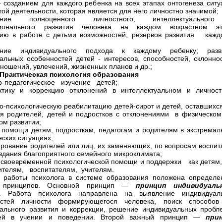
 созданием для каждого ребенка на всех этапах онтогенеза ситу
той деятельности, которая является для него личностно значимой;
чение полноценного личностного, интеллектуально
ионального развития человека на каждом возрастном эт
цию в работе с детьми возможностей, резервов развития каж
ение индивидуального подхода к каждому ребенку; разв
альных особенностей детей - интересов, способностей, склоннос
тношений, увлечений, жизненных планов и др.;
Практическая
психология
образования
о-педагогическое изучение детей;
ктику и коррекцию отклонений в интеллектуальном и личнос
о-психологическую реабилитацию детей-сирот и детей, оставшихся
я родителей, детей и подростков с отклонениями в физическом
ом развитии;
 помощи детям, подросткам, педагогам и родителям в экстремал
еских ситуациях;
ирование родителей или лиц, их заменяющих, по вопросам воспит
оздания благоприятного семейного микроклимата;
 своевременной психологической помощи и поддержки как детям,
ителям, воспитателям, учителям.
 работы психолога в системе образования положена определе
а принципов. Основной принцип —
принцип индивидуаль
а.
Работа психолога направлена на выявление индивидуал
остей личности формирующегося человека, поиск способов
ального развития и коррекции, решение индивидуальных пробл
тей в учении и поведении. Второй важный принцип —
при