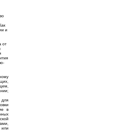
во
Как
ии и
а от
и
и
ития
ью-
ному
щих,
щем,
нии;
 для
овки
ие в
чных
ской
ами,
 или