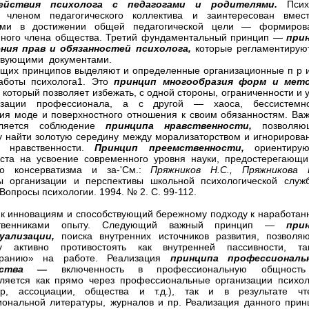
действия психолога с педагогами и родителями.
Псих
я членом педагогического коллектива и заинтересован вмес
ями в достижении общей педагогической цели — формиров
ного члена общества. Третий фундаментальный принцип —
при
ния прав и обязанностей психолога,
которые регламентиру
твующими документами.
щих принципов выделяют и определенные организационные п р и
аботы психолога1. Это
принцип многообразия форм и мет
,
который позволяет избежать, с одной стороны, ограниченности и 
изации профессионала, а с другой — хаоса, бессистемно
ия моде и поверхностного отношения к своим обязанностям. Ва
вляется соблюдение
принципа нравственности,
позволяю
у найти золотую середину между морализаторством и игнорирова
в нравственности.
Принцип преемственности,
ориентиру
ста на усвоение современного уровня науки, предостерегающи
го консерватизма и за-'См.:
Пряжников Н.С., Пряжникова 
ы организации и перспективы школьной психологической служ
 Вопросы психологии. 1994. № 2. С. 99-112.
 к инновациям и способствующий бережному подходу к наработан
ственниками опыту. Следующий важный принцип —
при
уализации,
поиска внутренних источников развития, позволя
гу активно противостоять как внутренней пассивности, т
оранию» на работе. Реализация
принципа профессиональ
жества —
включенность в профессиональную общнос
ляется как прямо через профессиональные организации психол
ер, ассоциации, общества и т.д.), так и в результате чт
ональной литературы, журналов и пр. Реализация данного прин