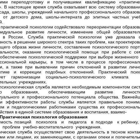
ими переподготовку и получившими квалификацию «практиче
». В настоящее время служба охватывает всю систему образовани
 сада, школы, учреждений начального профессионального образов
; от детского дома, школы-интерната до элитных частных уче
й.
 практической психологии содействовало переориентации образов
видуальное развитие личности, изменение общей образовател
и в России. Служба практической психологии уже доказала 
ность в решении широкого спектра таких проблем, как проектиров
щего образа жизни личности, составление психологического порт
альности, оказание психологической помощи при работе с се
 обеспечение психологической поддержки при выборе жизненного 
ссиональной карьеры, в том числе в процессе профессионал
и, а также при выявлении причин отклонений в развитии лично
ктике и коррекции подобных отклонений. Практический псих
вует гармонизации социально-психологического клима
тельных учреждениях.
психологическая служба является необходимым компонентом сис
ого образования, обеспечивающим развитие личностн
туального и профессионального потенциала общества. Важней
ми эффективности работы службы является правильное поним
ом и педагогическими работниками существа их профессиональ
йствия в единой системе образования и воспитания, взаимо-
Практическая
психология
образования
емость позиций психолога и педагога в подходе к ребенк
проблем учебно-воспитательного учреждения.
ическая служба осуществляет свою деятельность в тесном контак
ми или лицами, их заменяющими, с органами опеки и попечительс