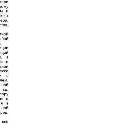
тери
ному
зм и
ляют
ера,
тва,
тной
обой
'.
пции
кций
и, в
кого
ании
ессе
и, с
лем.
ьной
т.д.
пору
ия о
ия в
ьной
ред.
 все