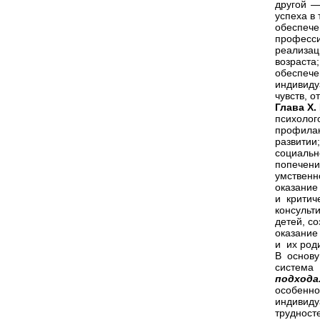
другой —
успеха в 
обеспе
професс
реализа
возраста;
обеспеч
индивиду
чувств, о
Глава
X.
психолог
профила
развитии;
социальн
попечени
умственн
оказание
и критич
консульт
детей, с
оказание
и их род
В основу
систем
подход
особенн
индивиду
труднос