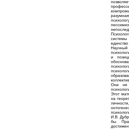
позвол
професс
компром
разумна
психоло
пессими
непослед
Психолог
системы 
единство 
Научный 
психолог
и позиц
обоснова
психолог
психолог
образов
коллекти
Они не 
психолог
Этот мат
на теоре
личност
онтогене
психолог
И.В. Дубр
бы. Пра
достижен