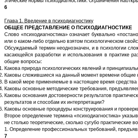
этические нормы психодиагностики. Ограничения наоткр
6
Глава
1.
Введение
в
психодиагностику
ОБЩЕЕ ПРЕДСТАВЛЕНИЕ О ПСИХОДИАГНОСТИКЕ
Слово «психодиагностика» означает буквально «постан
или о каком-либо отдельно взятом психологическом свойс
Обсуждаемый термин неоднозначен, и в психологии сложи
касающейся разработки и использования в практике ра
общие вопросы:
Какова природа психологических явлений и принципиаль
Каковы сложившиеся на данный момент времени общие н
В какой мере применяемые в настоящее время средства
Каковы основные методические требования, предъявляе
Каковы основания достоверности результатов практичес
результатов и способам их интерпретации?
Каковы основные процедуры конструирования и проверки
Второе определение термина «психодиагностика» указыва
не столько теоретические, сколько сугубо практические 
1. Определение профессиональных требований, предъявля
7