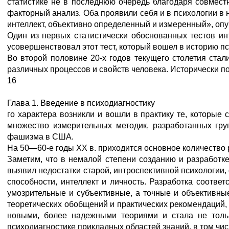
статистике не в последнюю очередь благодаря совмес
факторный анализ. Оба проявили себя и в психологии в 
интеллект, объективно определенный и измеренный», опуб
Один из первых статистически обоснованных тестов ин
усовершенствовал этот тест, который вошел в историю п
Во второй половине 20-х годов текущего столетия стал
различных процессов и свойств человека. Исторически п
16
Глава 1. Введение в психодиагностику
го характера возникли и вошли в практику те, которые
множество измерительных методик, разработанных гру
фашизма в США.
На 50—60-е годы XX в. приходится основное количество
Заметим, что в немалой степени созданию и разработке
выявил недостатки старой, интроспективной психологии,
способности, интеллект и личность. Разработка соотве
умозрительные и субъективные, а точные и объективны
теоретических обобщений и практических рекомендаций,
новыми, более надежными теориями и стала не тольк
психодиагностике прикладных областей знаний, в том чи