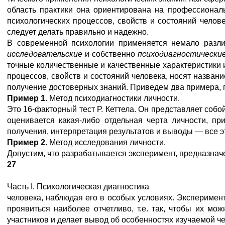
область практики она ориентирована на профессиональ
психологических процессов, свойств и состояний челове
следует делать правильно и надежно.
В современной психологии применяется немало различ
ис
следовательские
и собственно
психодиагностически
точные количественные и качественные характеристики 
процессов, свойств и состояний человека, носят назва
получение достоверных знаний. Приведем два примера,
Пример 1.
Метод психодиагностики личности.
Это 16-факторный тест Р. Кеттела. Он представляет со
оценивается какая-либо отдельная черта личности, п
получения, интерпретация результатов и выводы — все э
Пример 2.
Метод исследования личности.
Допустим, что разрабатывается эксперимент, предназнач
27
Часть I. Психологическая диагностика
человека, наблюдая его в особых условиях. Эксперимен
проявиться наиболее отчетливо, т.е. так, чтобы их м
участников и делает вывод об особенностях изучаемой 