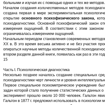
больными и изучая их с помощью одних и тех же методов.
Началом создания
количественных
методов психодиагн
создана первая в мире экспериментальная психологиче
открытие
основного психофизического закона,
кот
психодиагностики. Основной психофизический закон о
измерения ощущений. В соответствии с этим законом 
ограничивалась измерением ощущений.
Начальным периодом становления современных методов п
XX в. В это время весьма активно и не без участия пр
опираться научные методы количественной психодиагнос
втором разделе данной книги, появилась как раз в эти год
15
Часть I. Психологическая диагностика
Несколько позднее началось создание специальных сре
психодиагностики черт личности и уровня интеллектуальн
Первое специальное психометрическое учреждение было
задач которой стало получение статистических данных о
эксперимент прошло около 10 000 человек. Гальтон яви
Гальтон в 1877 г. предложил использовать в психологии 