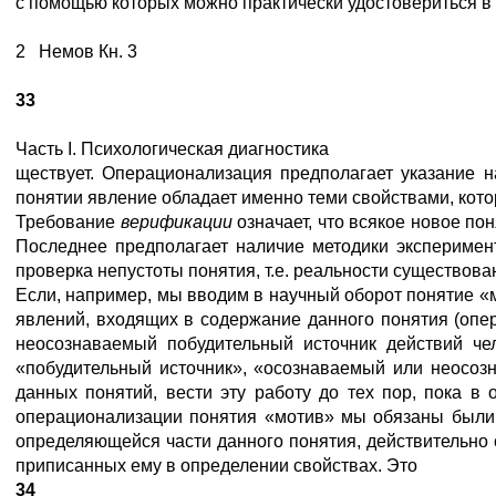
с помощью которых можно практически удостовериться в т
2 Немов Кн. 3
33
Часть I. Психологическая диагностика
ществует. Операционализация предполагает указание н
понятии явление обладает именно теми свойствами, кот
Требование
верификации
означает, что всякое новое по
Последнее предполагает наличие методики эксперимент
проверка непустоты понятия, т.е. реальности существо
Если, например, мы вводим в научный оборот понятие «м
явлений, входящих в содержание данного понятия (опе
неосознаваемый побудительный источник действий че
«побудительный источник», «осознаваемый или неосоз
данных понятий, вести эту работу до тех пор, пока в
операционализации понятия «мотив» мы обязаны были б
определяющейся части данного понятия, действительно
приписанных ему в определении свойствах. Это
34