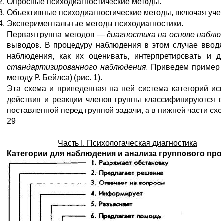
Опросные психодиагностические методы.
Объективные психодиагностические методы, включая учет 
Экспериментальные методы психодиагностики.
Первая группа методов —
диагностика на основе наблю
выводов. В процедуру наблюдения в этом случае вводя
наблюдения, как их оценивать, интерпретировать и
стан
дартизированного наблюдения.
Приведем пример 
методу Р. Бейлса) (рис. 1).
Эта схема и приведенная на ней система категорий и
действия и реакции членов группы классифицируются 
поставленной перед группой задачи, а в нижней части 
29
___________
Часть
I. Психологаческая диагностика
____
Категории для наблюдения и анализа группового пр