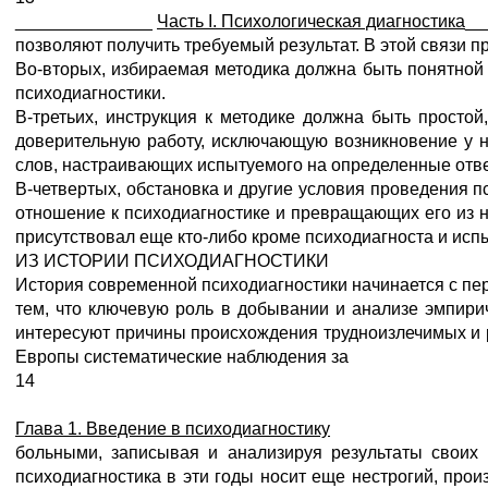
______________
Часть
I. Психологическая диагностика
__
позволяют получить требуемый результат. В этой связи п
Во-вторых, избираемая методика должна быть понятной 
психодиагностики.
В-третьих, инструкция к методике должна быть просто
доверительную работу, исключающую возникновение у н
слов, настраивающих испытуемого на определенные ответ
В-четвертых, обстановка и другие условия проведения 
отношение к психодиагностике и превращающих его из не
присутствовал еще кто-либо кроме психодиагноста и испы
ИЗ ИСТОРИИ ПСИХОДИАГНОСТИКИ
История современной психодиагностики начинается с перв
тем, что ключевую роль в добывании и анализе эмпири
интересуют причины происхождения трудноизлечимых и р
Европы систематические наблюдения за
14
Глава 1. Введение в психодиагностику
больными, записывая и анализируя результаты своих 
психодиагностика в эти годы носит еще нестрогий, про