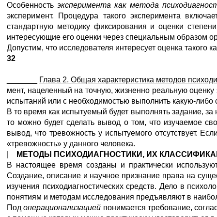
Особенность
эксперимента как метода психодиагно
эксперимент. Процедура такого эксперимента включае
стандартную методику фиксирования и оценки степени 
интересующие его оценки через специальным образом ор
Допустим, что исследователя интересует оценка такого ка
32
_______
Глава 2. Общая характеристика методов психод
мент, нацеленный на точную, жизненно реальную оценку
испытаний или с необходимостью выполнить какую-либо с
В то время как испытуемый будет выполнять задание, за
то можно будет сделать вывод о том, что изучаемое св
вывод, что тревожность у испытуемого отсутствует. Есл
«тревожность» у данного человека.
|
МЕТОДЫ ПСИХОДИАГНОСТИКИ, ИХ КЛАССИФИК
В настоящее время созданы и практически используют
Создание, описание и научное признание права на суще
изучения психодиагностических средств. Дело в психоло
понятиям и методам исследования предъявляют в наибол
Под
операционализацией
понимается требование, согла