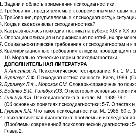
Задачи и область применения психодиагностики.
Требования, предъявляемые к современным методам пси
Требования, предъявляемые к психодиагносту, к ситуаци
Когда и как возникла психодиагностика?
Как развивалась психодиагностика на рубеже XIX и XX вв
Операционализация и верификация понятий, их применен
Социально-этические требования к психодиагностам и к 
Квалификационные требования к людям, проводящим пси
10. Морально-этические нормы психодиагностики.
ДОПОЛНИТЕЛЬНАЯ ЛИТЕРАТУРА
Х.Анастази А.
Психологическое тестирование. Кн. 1. М.,
Бурлачук Л.Ф.
Психодиагностика личности. Киев, 1989. (П
Бурлачук Л.Ф., Морозов СМ.
Словарь-справочник по психо
Войтко В.И., Гильбух ЮЗ.
О некоторых основных понятиях
Гильбух ЮЗ.
Психодиагностика в школе. М., 1989.79 с.
(Об основных понятиях психодиагностики: 5-7. О тестах и п
Гуревич К.М.
Что такое психодиагностика. М., 1985. 80 с. 
Психологическая диагностика: проблемы и исследования / 
(Проблемы современной психологической диагностики: 5-2
Глава 2.