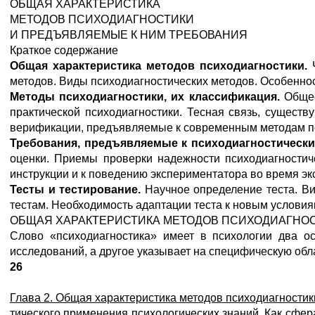
ОБЩАЯ ХАРАКТЕРИСТИКА
МЕТОДОВ ПСИХОДИАГНОСТИКИ
И ПРЕДЪЯВЛЯЕМЫЕ К НИМ ТРЕБОВАНИЯ
Краткое содержание
Общая характеристика методов психодиагностики.
методов. Виды психодиагностических методов. Особеннос
Методы психодиагностики, их классификация.
Общее
практической психодиагностики. Тесная связь, сущес
верификации, предъявляемые к современным методам пси
Требования, предъявляемые к психодиагностическ
оценки. Приемы проверки надежности психодиагностиче
инструкции и к поведению экспериментатора во время эк
Тесты и тестирование.
Научное определение теста. В
тестам. Необходимость адаптации теста к новым условия
ОБЩАЯ ХАРАКТЕРИСТИКА МЕТОДОВ ПСИХОДИАГНО
Слово «психодиагностика» имеет в психологии два о
исследований, а другое указывает на специфическую обла
26
Глава 2. Общая характеристика методов психодиагностик
тического применения психологических знаний. Как сфер