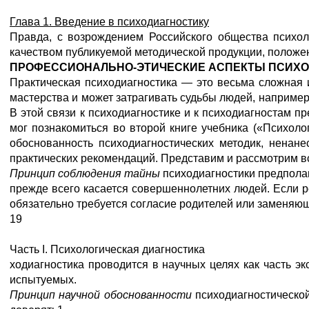
Глава
1.
Введение
в
психодиагностику
Правда, с возрождением Российского общества психол
качеством публикуемой методической продукции, положен
ПРОФЕССИОНАЛЬНО-ЭТИЧЕСКИЕ АСПЕКТЫ
ПСИХО
Практическая психодиагностика — это весьма сложная 
мастерства и может затрагивать судьбы людей, например,
В этой связи к психодиагностике и к психодиагностам п
мог познакомиться во второй книге учебника («Психоло
обоснованность психодиагностических методик, ненан
практических рекомендаций. Представим и рассмотрим вс
Принцип соблюдения тайны
психодиагностики предполаг
прежде всего касается совершеннолетних людей. Если ре
обязательно требуется согласие родителей или заменяющ
19
Часть I. Психологическая диагностика
ходиагностика проводится в научных целях как часть э
испытуемых.
Принцип научной обоснованности
психодиагностической