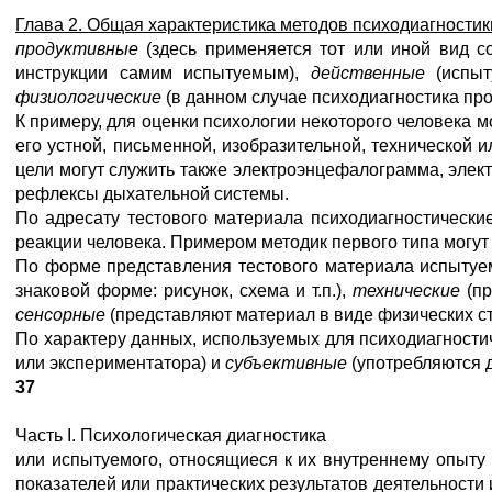
Глава 2. Общая характеристика методов психодиагностик
продуктивные
(здесь применяется тот или иной вид с
инструкции самим испытуемым),
действенные
(испы
физио
логические
(в данном случае психодиагностика пр
К примеру, для оценки психологии некоторого человека 
его устной, письменной, изобразительной, технической 
цели могут служить также электроэнцефалограмма, элек
рефлексы дыхательной системы.
По адресату тестового материала психодиагностически
реакции человека. Примером методик первого типа могут
По форме представления тестового материала испытуе
знаковой форме: рисунок, схема и т.п.),
технические
(п
сенсорные
(представляют материал в виде физических с
По характеру данных, используемых для психодиагности
или экспериментатора) и
субъективные
(употребляются 
37
Часть I. Психологическая диагностика
или испытуемого, относящиеся к их внутреннему опыту
показателей или практических результатов деятельности