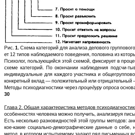
Рис.
1.
Схема категорий для анализа делового групповог
ет 12 типов наблюдаемого поведения, половина из кото
Психолог, пользующийся этой схемой, фиксирует в проце
схеме категорий. По окончании наблюдения подсчи-тыв
индивидуальные для каждого участника и общегрупповой
конкретный вклад — положительный или отрицательный —
Методы психодиагностики через
процедуру опроса
основа
30
Глава 2. Общая характеристика методов психодиагностик
особенностях человека можно получить, анализируя пис
Есть несколько разновидностей этой группы методов: ан
кое-какие социально-демографические данные о себе, 
метод, в котором испытуемому задают ряд письменных во