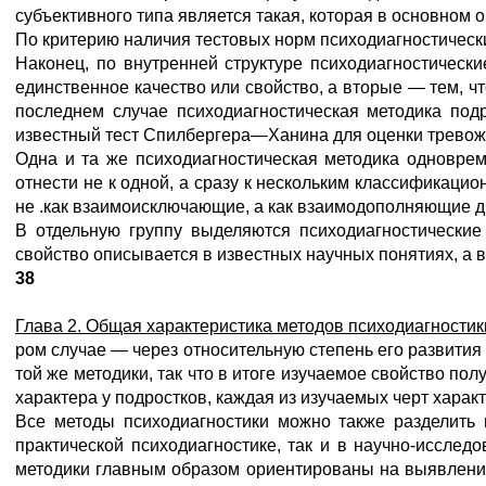
субъективного типа является такая, которая в основном 
По критерию наличия тестовых норм психодиагностичес
Наконец, по внутренней структуре психодиагностическ
единственное качество или свойство, а вторые — тем, ч
последнем случае психодиагностическая методика подр
известный тест Спилбергера—Ханина для оценки тревожн
Одна и та же психодиагностическая методика одновре
отнести не к одной, а сразу к нескольким классификац
не .как взаимоисключающие, а как взаимодополняющие др
В отдельную группу выделяются психодиагностически
свойство описывается в известных научных понятиях, а в
38
Глава 2. Общая характеристика методов психодиагностик
ром случае — через относительную степень его развития
той же методики, так что в итоге изучаемое свойство по
характера у подростков, каждая из изучаемых черт харак
Все методы психодиагностики можно также разделить
практической психодиагностике, так и в научно-исслед
методики главным образом ориентированы на выявление 