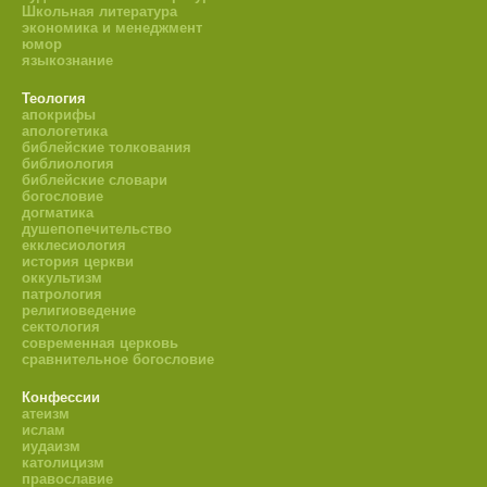
Школьная литература
экономика и менеджмент
юмор
языкознание
Теология
апокрифы
апологетика
библейские толкования
библиология
библейские словари
богословие
догматика
душепопечительство
екклесиология
история церкви
оккультизм
патрология
религиоведение
сектология
современная церковь
сравнительное богословие
Конфессии
атеизм
ислам
иудаизм
католицизм
православие