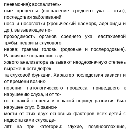
пневмония); воспалитель-
ные процессы (воспаление среднего уха – отит);
последствия заболеваний
носа и носоглотки (хронический насморк, аденоиды и
др.), вызывающие не-
проходимость органов среднего уха, евстахиевой
трубы; невриты слухового
нерва; травмы головы (родовые и послеродовые).
Различные поражения слу-
хового анализатора вызывают неоднозначную степень
выраженности дефек-
та слуховой функции. Характер последствия зависит и
от времени возник-
новения патологического процесса, приведшего к
нарушению слуха, и от то-
го, в какой степени и в какой период развития был
нарушен слух. В зависи-
мости от этих двух основных факторов всех детей с
недостатками слуха де-
лят на три категории: глухие, позднооглохшие,