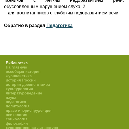
танников с легким недоразвитием речи,
обусловленным нарушением слуха; 2
– для воспитанников с глубоким недоразвитием речи
Обратно в раздел
Педагогика
Библиотека
На главную
всеобщая история
журналистика
история России
история древнего мира
культурология
литературоведение
наука
педагогика
политология
право и юриспруденция
психология
социология
философия
художественная литература