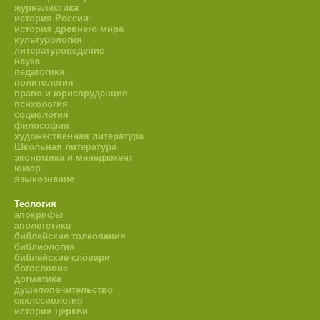
журналистика
история России
история древнего мира
культурология
литературоведение
наука
педагогика
политология
право и юриспруденция
психология
социология
философия
художественная литература
Школьная литература
экономика и менеджмент
юмор
языкознание
Теология
апокрифы
апологетика
библейские толкования
библиология
библейские словари
богословие
догматика
душепопечительство
екклесиология
история церкви