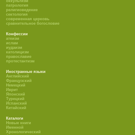
оккультизм
патрология
религиоведение
сектология
современная церковь
сравнительное богословие
Конфессии
атеизм
ислам
иудаизм
католицизм
православие
протестантизм
Иностранные языки
Английский
Французский
Немецкий
Иврит
Японский
Турецкий
Испанский
Китайский
Каталоги
Новые книги
Именной
Хронологический