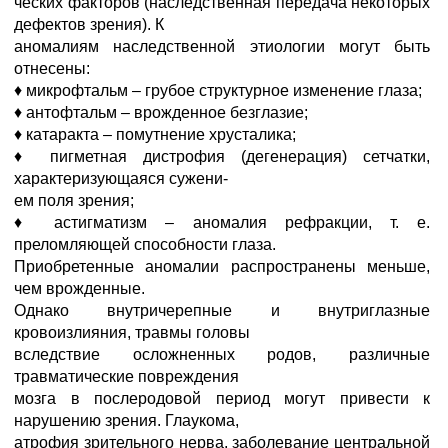
ческих факторов (наследственная передача некоторых
дефектов зрения). К
аномалиям наследственной этиологии могут быть
отнесены:
♦ микрофтальм – грубое структурное изменение глаза;
♦ антофтальм – врожденное безглазие;
♦ катаракта – помутнение хрусталика;
♦ пигметная дистрофия (дегенерация) сетчатки,
характеризующаяся сужени-
ем поля зрения;
♦ астигматизм – аномалия рефракции, т. е.
преломляющей способности глаза.
Приобретенные аномалии распространены меньше,
чем врожденные.
Однако внутричерепные и внутриглазные
кровоизлияния, травмы головы
вследствие осложненных родов, различные
травматические повреждения
мозга в послеродовой период могут привести к
нарушению зрения. Глаукома,
атрофия зрительного нерва, заболевание центральной