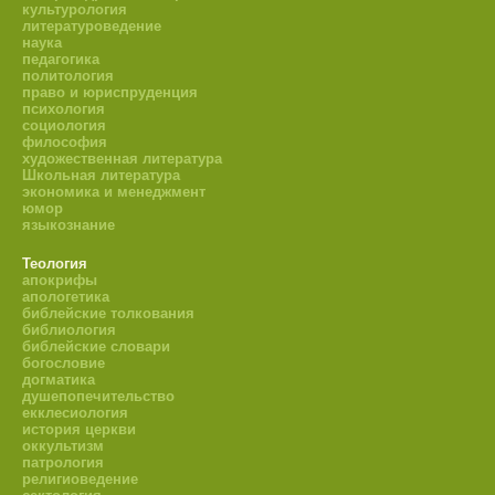
культурология
литературоведение
наука
педагогика
политология
право и юриспруденция
психология
социология
философия
художественная литература
Школьная литература
экономика и менеджмент
юмор
языкознание
Теология
апокрифы
апологетика
библейские толкования
библиология
библейские словари
богословие
догматика
душепопечительство
екклесиология
история церкви
оккультизм
патрология
религиоведение