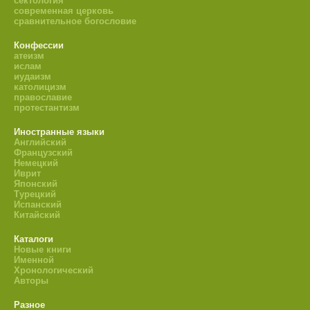
сектология
современная церковь
сравнительное богословие
Конфессии
атеизм
ислам
иудаизм
католицизм
православие
протестантизм
Иностранные языки
Английский
Французский
Немецкий
Иврит
Японский
Турецкий
Испанский
Китайский
Каталоги
Новые книги
Именной
Хронологический
Авторы
Разное