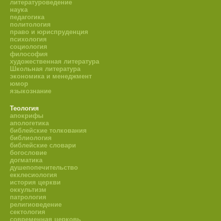
литературоведение
наука
педагогика
политология
право и юриспруденция
психология
социология
философия
художественная литература
Школьная литература
экономика и менеджмент
юмор
языкознание
Теология
апокрифы
апологетика
библейские толкования
библиология
библейские словари
богословие
догматика
душепопечительство
екклесиология
история церкви
оккультизм
патрология
религиоведение
сектология
современная церковь