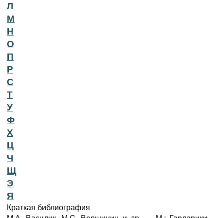
Л
М
Н
О
П
Р
С
Т
У
Ф
Х
Ц
Ч
Щ
Э
Я
Краткая библиография