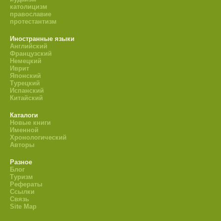
католицизм
православие
протестантизм
Иностранные языки
Английский
Французский
Немецкий
Иврит
Японский
Турецкий
Испанский
Китайский
Каталоги
Новые книги
Именной
Хронологический
Авторы
Разное
Блог
Туризм
Рефераты
Ссылки
Связь
Site Map