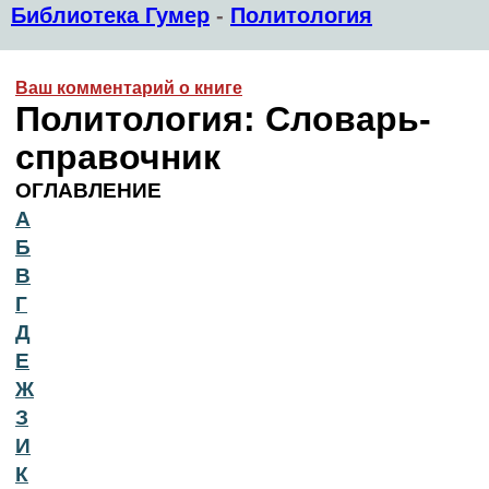
Библиотека Гумер
-
Политология
Ваш комментарий о книге
Политология: Словарь-
справочник
ОГЛАВЛЕНИЕ
А
Б
В
Г
Д
Е
Ж
З
И
К