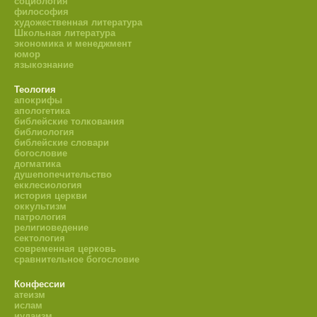
социология
философия
художественная литература
Школьная литература
экономика и менеджмент
юмор
языкознание
Теология
апокрифы
апологетика
библейские толкования
библиология
библейские словари
богословие
догматика
душепопечительство
екклесиология
история церкви
оккультизм
патрология
религиоведение
сектология
современная церковь
сравнительное богословие
Конфессии
атеизм
ислам
иудаизм