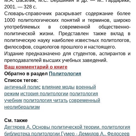
М.А. Василик, М.С. Вершинин и др. — М.: Гардарики,
2001. — 328 с.
Словарь-справочник раскрывает содержание более
1000 политологических понятий и терминов, широко
употребляемых в современной общественно-
политической жизни. Представлен также вклад в
политическую науку наиболее известных политологов,
философов, социологов прошлого и настоящего.
Издание предназначено для студентов, аспирантов и
преподавателей высших учебных заведений.
Ваш комментарий о книге
Обратно в раздел
Политология
Список тегов:
античный полис
влияние моды
военный
режим
история политологии
политология
учебник
политология читать
современный
неолиберализм
См. также
Дегтярев А. Основы политической теории. политология
библиотека политологии Гумер - Демидов А., Федосеев