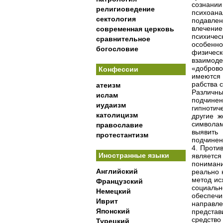
сознании
религиоведение
психоана
сектология
подавлен
влечение
современная церковь
психиче
сравнительное
особенн
богословие
физичес
взаимод
«доброво
Конфессии
имеются
рабства 
атеизм
Различны
ислам
подчине
иудаизм
гипнотич
католицизм
другие ж
символам
православие
выявить
протестантизм
подчинен
4. Проти
Иностранные языки
является
понимани
Английский
реально 
метод ис
Французский
социаль
Немецкий
обеспеч
Иврит
направ
Японский
представ
средство
Турецкий