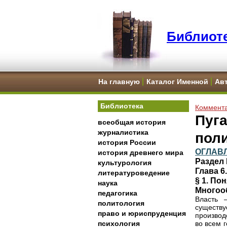
Библиоте
На главную
Каталог Именной
Ав
Библиотека
Коммента
Пуга
всеобщая история
журналистика
пол
история России
ОГЛАВ
история древнего мира
Раздел 
культурология
Глава 6
литературоведение
§ 1.
Пон
наука
Многоо
педагогика
Власть 
политология
существ
право и юриспруденция
производ
психология
во всем 