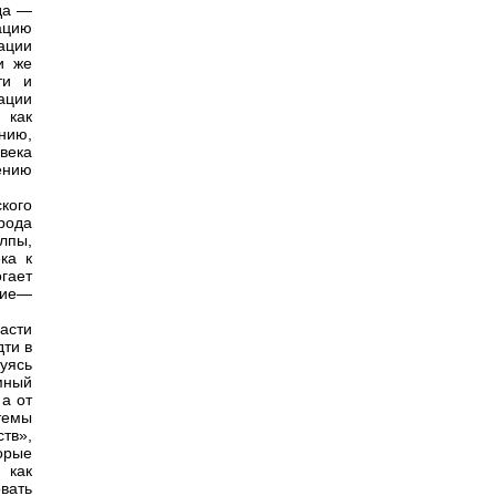
да —
ацию
ации
и же
ти и
ации
 как
нию,
века
ению
кого
рода
лпы,
ка к
гает
ние—
асти
дти в
уясь
мный
а от
темы
тв»,
орые
 как
вать