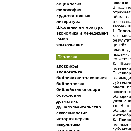
властью.
социология
В научно
философия
отражает
художественная
обычно а
литература
и связан
важнейши
Школьная литература
1.
Телео
экономика и менеджмент
как спо
юмор
результ
языкознание
целей»,
власть д
людьми,
Теология
смысле г
2.
Бих
апокрифы
поведен
апологетика
Бихевиор
взаимод
библейские толкования
субъекти
библиология
власти п
библейские словари
возникно
богословие
обладан
улучшени
догматика
т.п. В т
душепопечительство
обладан
екклесиология
многообр
история церкви
3.
Псих
пониман
оккультизм
субъект
патрология