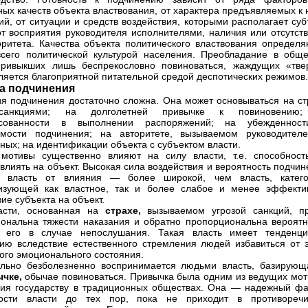
ных качеств объекта властвования, от характера предъявляемых к
ий, от ситуации и средств воздействия, которыми располагает суб
от восприятия руководителя исполнителями, наличия или отсутств
оритета. Качества объекта политического властвования определя
сего политической культурой населения. Преобладание в обще
привыкших лишь беспрекословно повиноваться, жаждущих «тве
вляется благоприятной питательной средой деспотических режимов.
а подчинения
я подчинения достаточно сложна. Она может основываться на ст
санкциями; на долголетней привычке к повиновению
есованности в выполнении распоряжений; на убежденнос
имости подчинения; на авторитете, вызываемом руководител
ных; на идентификации объекта с субъектом власти.
мотивы существенно влияют на силу власти, т.е. способност
 влиять на объект. Высокая сила воздействия и вероятность подчи
т власть от влияния — более широкой, чем власть, катего
ризующей как властное, так и более слабое и менее эффекти
ие субъекта на объект.
асти, основанная на
страхе,
вызываемом угрозой санкций, п
ональна тяжести наказания и обратно пропорциональна вероятн
ь его в случае непослушания. Такая власть имеет тенденц
ию вследствие естественного стремления людей избавиться от э
ого эмоционального состояния.
льно безболезненно воспринимается людьми власть, базирующ
ычке,
обычае повиноваться. Привычка была одним из ведущих мот
ия государству в традиционных обществах. Она — надежный фа
ности власти до тех пор, пока не приходит в противореч