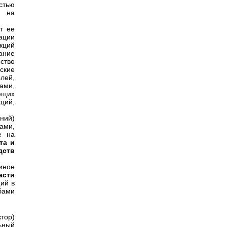
стью
ь на
т ее
ации
кций
ание
ство
ские
лей,
ами,
ющих
ций,
ний)
ами,
е на
та и
дств
иное
асти
ий в
бами
ктор)
ьный