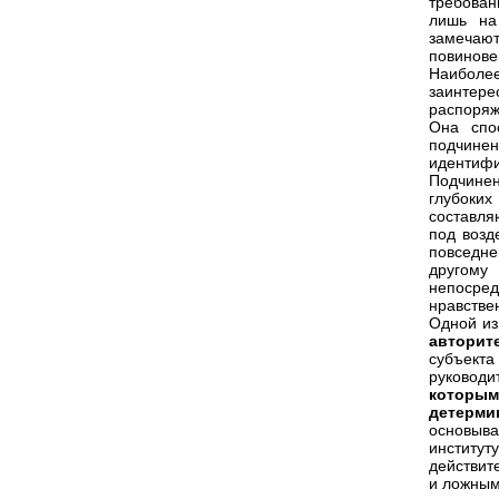
требован
лишь на
замечают
повинове
Наиболе
заинтер
распоряж
Она спо
подчине
идентифи
Подчине
глубоких
составля
под возд
повседне
другом
непосре
нравствен
Одной из
авторит
субъект
руководи
которы
детерми
основыва
институт
действит
и ложным