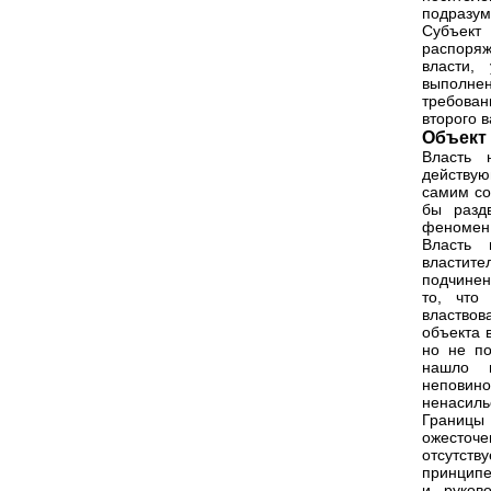
подразум
Субъект
распоряж
власти,
выполнен
требован
второго 
Объект
Власть 
действую
самим со
бы разд
феномен
Власть 
властит
подчинен
то, что
властвов
объекта 
но не по
нашло п
неповин
ненасиль
Границы
ожесточе
отсутств
принципе
и руков