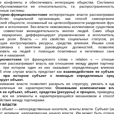
ые конфликты и обеспечивать интеграцию общества. Системно
бусловливается ее относительность, т.е. распространенност
нные системы.
турно-функционалистские
интерпретации власти рассматриваю
йство социальной организации, как способ самоорганиз
ской общности, основанный на целесообразности разделения фун
ия и исполнения. Без власти невозможны коллективное существов
а, совместная жизнедеятельность многих людей. Само обще
о иерархично, дифференцирует управленческие и исполнитель
ные роли. Власть — это свойство социальных статусов, ро
ющее контролировать ресурсы, средства влияния. Иными слов
связана с занятием руководящих должностей, позволя
твовать на людей с помощью позитивных и негативных санк
я и наказания.
ционистские
(от французского слова « relation » — отноше
ния рассматривают власть как отношение между двумя партнер
и, при котором один из них оказывает определяющее влияни
 В этом случае власть предстает как
взаимодействие ее субъек
а, при котором субъект с помощью определенных сре
рует объект.
нимание власти позволяет раскрыть ее структуру, увязать в ед
азличные ее характеристики.
Основными компонентами вл
 ее субъект, объект, средства (ресурсы) и процесс,
приводящ
е все ее элементы и характеризующийся механизмом и спосо
йствия между партнерами.
т власти
и объект — непосредственные носители, агенты власти. Субъект (а
т активное, направляющее начало власти. Им может быть отдел