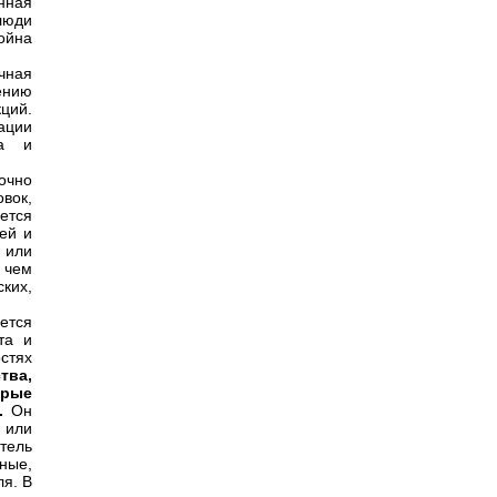
нная
люди
ойна
чная
ению
ций.
ации
та и
очно
вок,
ется
ей и
 или
 чем
ких,
ется
та и
стях
тва,
рые
й.
Он
 или
итель
ные,
я. В