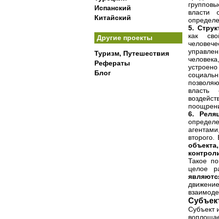
группов
Испанский
власти о
Китайский
определе
5.
Струк
как сво
Другие проекты
человече
управлен
Туризм, Путешествия
человек
Рефераты
устроен
Блог
социаль
позволя
власть 
воздейс
поощрени
6.
Реля
определе
агентам
второго.
объект
контроли
Такое по
целое р
являются
движени
взаимоде
Субъек
Субъект 
воплощае