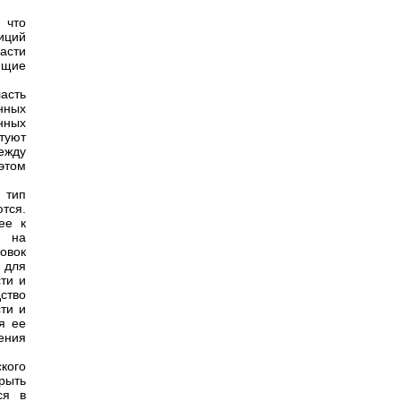
 что
иций
асти
ющие
асть
нных
нных
туют
ежду
этом
 тип
тся.
ее к
е на
овок
 для
ти и
ство
ти и
я ее
ения
кого
рыть
ся в