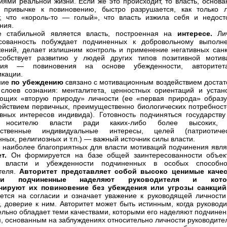
иями реальной жизни. Если же это происходит, то власть, основа
 привычке к повиновению, быстро разрушается, как только 
, что «король-то — голый», что власть изжила себя и недост
ния.
е стабильной является власть, построенная на
интересе.
Ли
есованность побуждает подчиненных к добровольному выполн
ений, делает излишним контроль и применение негативных санк
собствует развитию у людей других типов позитивной мотив
ния — повиновения на основе убежденности, авторите
кации.
ние
по убеждению
связано с мотивационным воздействием достат
 слоев сознания: менталитета, ценностных ориентаций и устано
ющих «вторую природу» личности (ее «первая природа» образу
ействием первичных, преимущественно биологических потребност
вных интересов индивида). Готовность подчиняться государству
у носителю власти ради каких-либо более высоких,
дственные индивидуальные интересы, целей (патриотичес
ных, религиозных и т.п.) — важный источник силы власти.
 наиболее благоприятных для власти мотиваций подчинения явля
ет.
Он формируется на базе общей заинтересованности объек
а власти и убежденности подчиненных в особых способно
теля.
Авторитет представляет собой высоко ценимые качес
ми подчиненные наделяют руководителя и кото
нируют их повиновение без убеждения или угрозы санкци
ется на согласии и означает уважение к руководящей личности
у, доверие к ним. Авторитет может быть истинным, когда руковод
ельно обладает теми качествами, которыми его наделяют подчинен
, основанным на заблуждениях относительно личности руководител