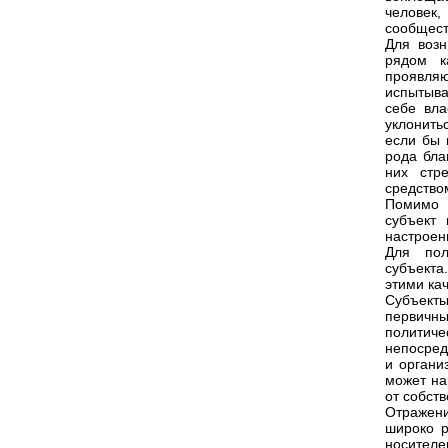
человек,
сообщест
Для возн
рядом к
проявля
испытыва
себе вла
уклонить
если бы 
рода бла
них стр
средство
Помимо 
субъект 
настроен
Для пол
субъекта
этими ка
Субъекты
первичны
политич
непосред
и органи
может на
от собст
Отражен
широко р
носителе