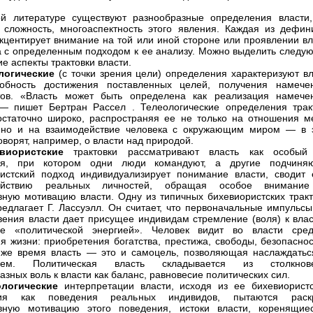
й литературе существуют разнообразные определения власти,
 сложность, многоаспектность этого явления. Каждая из дефин
кцентирует внимание на той или иной стороне или проявлении вл
а с определенным подходом к ее анализу. Можно выделить следу
е аспекты трактовки власти.
логические
(с точки зрения цели) определения характеризуют вл
собность достижения поставленных целей, получения намече
атов. «Власть может быть определена как реализация намече
 — пишет Бертран Рассел
. Телеологические определения трак
остаточно широко, распространяя ее не только на отношения м
 но и на взаимодействие человека с окружающим миром — в 
оворят, например, о власти над природой.
евиористские
трактовки рассматривают власть как особый
ия, при котором одни люди командуют, а другие подчиняю
истский подход индивидуализирует понимание власти, сводит 
ействию реальных личностей, обращая особое внимани
вную мотивацию власти. Одну из типичных бихевиористских тракт
редлагает Г. Лассуэлл. Он считает, что первоначальные импульсы
вения власти дает присущее индивидам стремление (воля) к влас
ие «политической энергией». Человек видит во власти сред
я жизни: приобретения богатства, престижа, свободы, безопаснос
о же время власть — это и самоцель, позволяющая наслаждатьс
ием. Политическая власть складывается из столкнов
азных воль к власти как баланс, равновесие политических сил.
ологические
интерпретации власти, исходя из ее бихевиористс
ия как поведения реальных индивидов, пытаются раск
ивную мотивацию этого поведения, истоки власти, коренящие