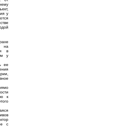
 нему
ъект,
ия у
ются
стве
рдой
рахе
; на
ти в
ем у
ь ее
нения
рии,
вное
рямо
ости
ию к
того
аяся
ивов
ктор
ие с