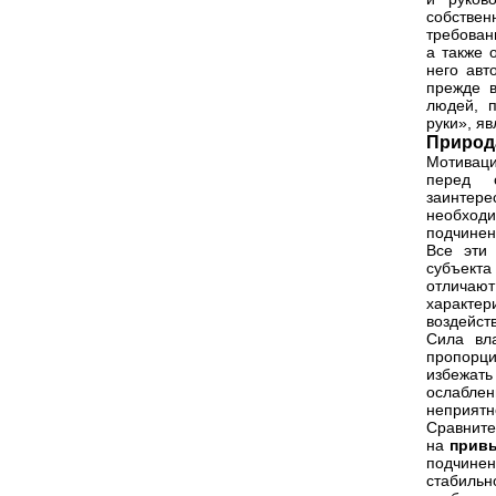
собствен
требован
а также 
него авт
прежде в
людей, 
руки», я
Природ
Мотиваци
перед 
заинтер
необход
подчинен
Все эти 
субъекта
отличаю
характе
воздейств
Сила вл
пропорци
избежат
ослаблен
неприятн
Сравните
на
прив
подчинен
стабиль