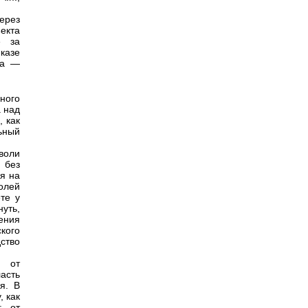
ерез
екта
е за
казе
та —
ного
а над
 как
ьный
воли
 без
ря на
олей
те у
нуть,
ения
кого
ство
я от
асть
я. В
 как
: от