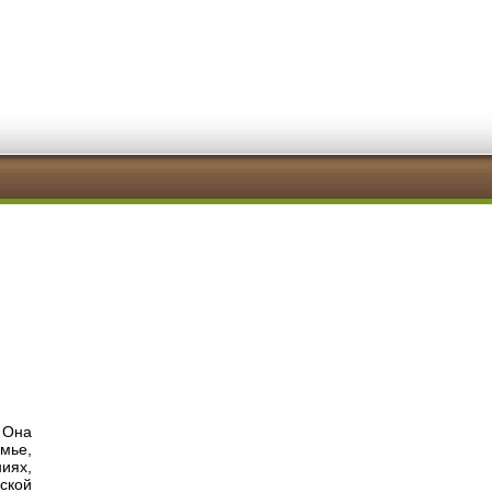
 Она
мье,
иях,
еской