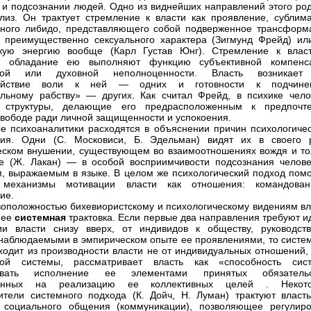
 и подсознании людей. Одно из виднейших направлений этого ро
лиз. Он трактует стремление к власти как проявление, сублим
ного либидо, представляющего собой подверженное трансформ
 преимущественно сексуального характера (Зигмунд Фрейд) ил
скую энергию вообще (Карл Густав Юнг). Стремление к влас
о обладание ею выполняют функцию субъективной компенс
кой или духовной неполноценности. Власть возникает
ействие воли к ней — одних и готовности к подчине
льному рабству» — других. Как считал Фрейд, в психике чело
 структуры, делающие его предрасположенным к предпочт
свободе ради личной защищенности и успокоения.
е психоаналитики расходятся в объяснении причин психологичес
ния. Одни (С. Московиси, Б. Эдельман) видят их в своего 
еском внушении, существующем во взаимоотношениях вождя и то
е (Ж. Лакан) — в особой восприимчивости подсознания челове
, выражаемым в языке. В целом же психологический подход помо
 механизмы мотивации власти как отношения: командова
ие.
воположностью бихевиористскому и психологическому видениям вл
 ее
системная
трактовка. Если первые два направления требуют и
и власти снизу вверх, от индивидов к обществу, руководств
наблюдаемыми в эмпирическом опыте ее проявлениями, то систе
ходит из производности власти не от индивидуальных отношений, 
ной системы, рассматривает власть как «способность сис
ивать исполнение ее элементами принятых обязательс
ленных на реализацию ее коллективных целей
. Некот
ители системного подхода (К. Дойч, Н. Луман) трактуют власть
 социального общения (коммуникации), позволяющее регулиро