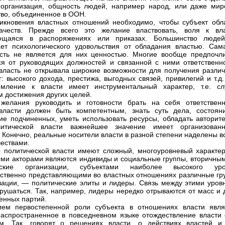
 организация, общность людей, например народ, или даже мир
во, объединенное в ООН.
икновения властных отношений необходимо, чтобы субъект обл
ачеств. Прежде всего это желание властвовать, воля к вла
ющаяся в распоряжениях или приказах. Большинство люде
ет психологического удовольствия от обладания властью. Сам
сть не является для них ценностью. Многие вообще предпочл
ся от руководящих должностей и связанной с ними ответственно
власть не открывала широкие возможности для получения различ
г: высокого дохода, престижа, выгодных связей, привилегий и т.д
емление к власти имеет инструментальный характер, т.е. сл
м достижения других целей.
желания руководить и готовности брать на себя ответственн
власти должен быть компетентным, знать суть дела, состоян
ие подчиненных, уметь использовать ресурсы, обладать авторите
итической власти важнейшее значение имеет организованн
. Конечно, реальные носители власти в разной степени наделены 
чествами.
 политической власти имеют сложный, многоуровневый характер
ми акторами являются индивиды и социальные группы, вторичны
еские организации, субъектами наиболее высокого уро
ственно представляющими во властных отношениях различные гр
зации, — политические элиты и лидеры. Связь между этими уров
рушаться. Так, например, лидеры нередко отрываются от масс и 
венных партий.
ием первостепенной роли субъекта в отношениях власти явля
аспространенное в повседневном языке отождествление власти 
м. Так, говорят о решениях власти, о действиях властей и т