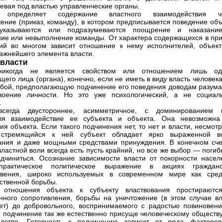
евая под властью управленческие органы.
 определяет содержание властного взаимодействия ч
ение (приказ, команду), в котором предписывается поведение объ
 указываются или подразумеваются поощрение и наказани
ие или невыполнение команды. От характера содержащихся в при
ий во многом зависит отношение к нему исполнителей, объек
важнейшего элемента власти.
 власти
никогда не является свойством или отношением лишь од
щего лица (органа), конечно, если не иметь в виду власть человек
бой, предполагающую подчинение его поведения доводам разума,
воение личности. Но это уже психологический, а не социал
.
всегда двустороннее, асимметричное, с доминированием 
еля взаимодействие ее субъекта и объекта. Она невозможна
ия объекта. Если такого подчинения нет, то нет и власти, несмот
 стремящийся к ней субъект обладает ярко выраженной в
ания и даже мощными средствами принуждения. В конечном сче
властной воли всегда есть пусть крайний, но все же выбор — погиб
дчиниться. Осознание зависимости власти от покорности насел
рактическое политическое выражение в акциях гражданс
овения, широко используемых в современном мире как сред
ственной борьбы.
 отношения объекта к субъекту властвования простираютс
нного сопротивления, борьбы на уничтожение (в этом случае вл
ует) до добровольного, воспринимаемого с радостью повиновени
 подчинение так же естественно присуще человеческому обществу,
одство. Готовность к подчинению зависит от ряда факторов