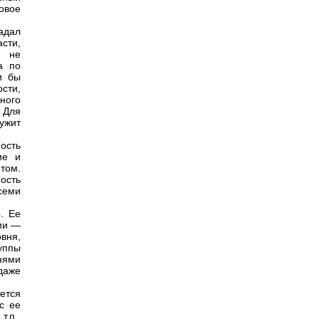
овое
адал
сти,
й не
а по
и бы
сти,
ного
. Для
ужит
ость
ие и
том.
ость
всеми
. Ее
ми —
вня,
уппы
нями
даже
ется
с ее
.п.,