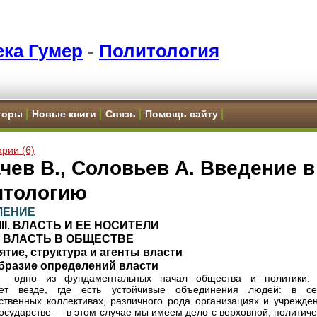
ка Гумер
-
Политология
торы
Новые книги
Связь
Помощь сайту
рии (6)
чев В., Соловьев А. Введение в
итологию
ЛЕНИЕ
III. ВЛАСТЬ И ЕЕ НОСИТЕЛИ
.
ВЛАСТЬ В ОБЩЕСТВЕ
ятие, структура и агенты власти
бразие определений власти
— одно из фундаментальных начал общества и политики.
ует везде, где есть устойчивые объединения людей: в се
ственных коллективах, различного рода организациях и учрежден
государстве — в этом случае мы имеем дело с верховной, политич