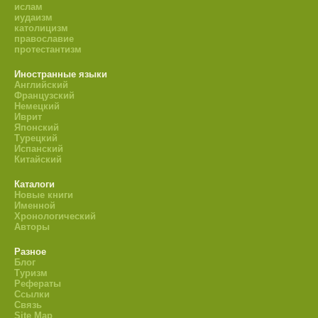
ислам
иудаизм
католицизм
православие
протестантизм
Иностранные языки
Английский
Французский
Немецкий
Иврит
Японский
Турецкий
Испанский
Китайский
Каталоги
Новые книги
Именной
Хронологический
Авторы
Разное
Блог
Туризм
Рефераты
Ссылки
Связь
Site Map