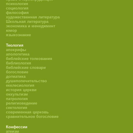
психология
социология
философия
художественная литература
Школьная литература
экономика и менеджмент
юмор
языкознание
Теология
апокрифы
апологетика
библейские толкования
библиология
библейские словари
богословие
догматика
душепопечительство
екклесиология
история церкви
оккультизм
патрология
религиоведение
сектология
современная церковь
сравнительное богословие
Конфессии
атеизм