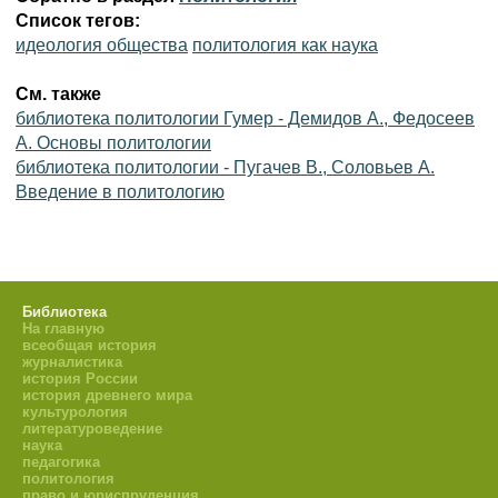
Список тегов:
идеология общества
политология как наука
См. также
библиотека политологии Гумер - Демидов А., Федосеев
А. Основы политологии
библиотека политологии - Пугачев В., Соловьев А.
Введение в политологию
Библиотека
На главную
всеобщая история
журналистика
история России
история древнего мира
культурология
литературоведение
наука
педагогика
политология
право и юриспруденция