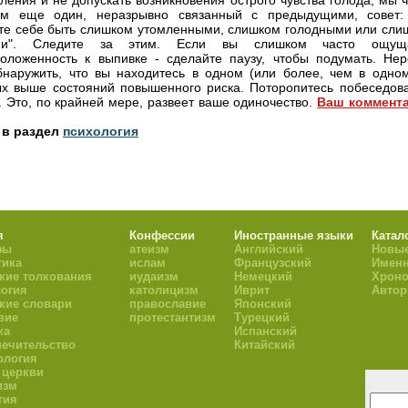
Ваш коммент
 в раздел
психология
я
Конфессии
Иностранные языки
Катал
фы
атеизм
Английский
Новые
тика
ислам
Французский
Имен
кие толкования
иудаизм
Немецкий
Хроно
огия
католицизм
Иврит
Авто
кие словари
православие
Японский
вие
протестантизм
Турецкий
ка
Испанский
ечительство
Китайский
ология
 церкви
изм
гия