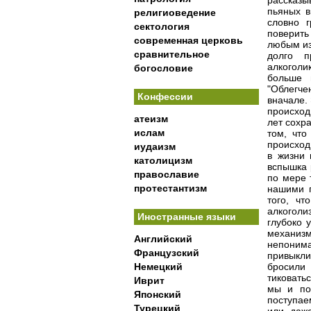
религиоведение
сектология
современная церковь
сравнительное
богословие
Конфессии
атеизм
ислам
иудаизм
католицизм
православие
протестантизм
Иностранные языки
Английский
Французский
Немецкий
Иврит
Японский
Турецкий