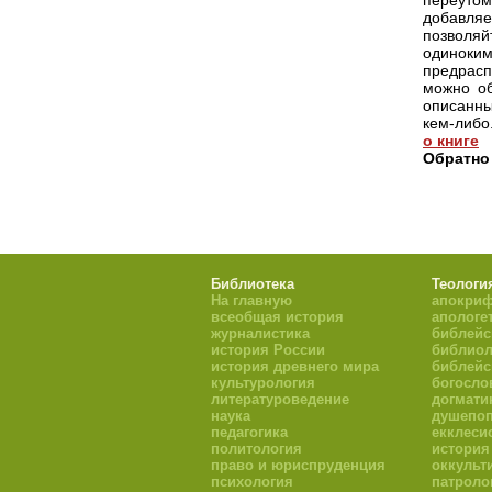
о книге
Обратно
Библиотека
Теологи
На главную
апокри
всеобщая история
апологе
журналистика
библейс
история России
библиол
история древнего мира
библейс
культурология
богосло
литературоведение
догмати
наука
душепоп
педагогика
екклеси
политология
история
право и юриспруденция
оккульт
психология
патроло