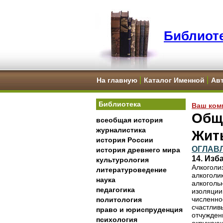
Библиоте
На главную
Каталог Именной
Ав
Библиотека
Ваш ком
Общ
всеобщая история
журналистика
Жит
история России
ОГЛАВ
история древнего мира
14. Изб
культурология
Алкоголизм характеризуется как "болезнь одиноких", и мало кто из бывших алкоголиков оспаривает такое название. Оглядываясь на месяцы и годы своего алкогольного прошлого, буквально сотни тысяч* из нас помнят то чувство изоляции, которое мы испытывали, даже находясь*В настоящее время общая численность А.А. согласно оценкам превышает 1.8 миллиона человек. среди счастливых и радующихся жизни людей. Часто мы испытывали чувство глубокого отчуждения, даже когда внешне мы вели себя столь же радостно, как и все окружающие. Многие из нас утверждают, что сначала мы пили для того, чтобы "быть как все". Многие из нас чувствовали необходимость в выпивке для того, чтобы "войти в компанию" и чтобы ощутить, что мы существуем в полной гармонии с остальным человечеством. Давно отмечено, что в основном наше употребление спиртного носило эгоцентрический характер - а именно, мы вливали в свой собственный организм алкоголь для того, чтобы ощутить на себе его действие. Иногда это ощущение помогало нам быть дружелюбными и общительными в компании или временно притупляло чувство нашего внутреннего одиночества. Однако, по мере того, как действие алкоголя ослабевало, мы, в бол
литературоведение
наука
педагогика
политология
право и юриспруденция
психология