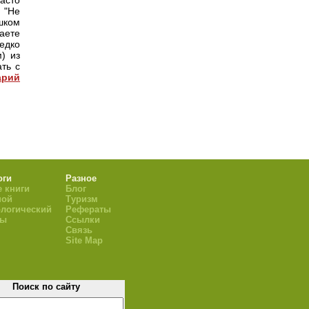
арий
оги
Разное
 книги
Блог
ной
Туризм
логический
Рефераты
ры
Ссылки
Связь
Site Map
Поиск по сайту