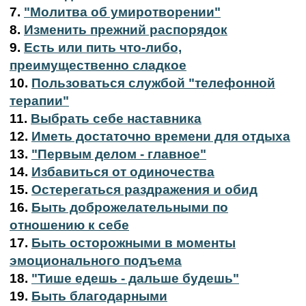
7.
"Молитва об умиротворении"
8.
Изменить прежний распорядок
9.
Есть или пить что-либо,
преимущественно сладкое
10.
Пользоваться службой "телефонной
терапии"
11.
Выбрать себе наставника
12.
Иметь достаточно времени для отдыха
13.
"Первым делом - главное"
14.
Избавиться от одиночества
15.
Остерегаться раздражения и обид
16.
Быть доброжелательными по
отношению к себе
17.
Быть осторожными в моменты
эмоционального подъема
18.
"Тише едешь - дальше будешь"
19.
Быть благодарными