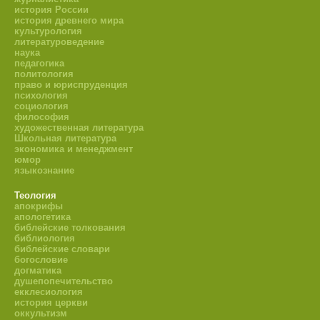
история России
история древнего мира
культурология
литературоведение
наука
педагогика
политология
право и юриспруденция
психология
социология
философия
художественная литература
Школьная литература
экономика и менеджмент
юмор
языкознание
Теология
апокрифы
апологетика
библейские толкования
библиология
библейские словари
богословие
догматика
душепопечительство
екклесиология
история церкви
оккультизм