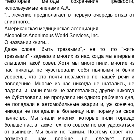
Некоторые методы сохранения трезвости,
используемые членами А.А.
"... лечение предполагает в первую очередь отказ от
спиртного..."
Американская медицинская ассоциация
Alcoholics Anonimous World Services, Inc.
О названии книги...
Даже слова "быть трезвыми",- не то что "жить
трезвыми" - задевали многих из нас, когда мы впервые
слышали такой совет. Хотя мы много пили, многие из
нас никогда не чувствовали себя пьяными и были
уверены, что это почти незаметно по нашей речи и
поведению. Многие из нас никогда не шатались, не
падали, и наши языки не заплетались; другие никогда
не буйствовали, не прогуляли ни одного рабочего дня,
не попадали в автомобильные аварии и, уж конечно,
никогда не попадали в больницу или тюрьму за свое
пьянство. Мы знали многих, которые пили гораздо
больше нас, а также тех, кто совсем не мог удержаться
от выпивки. Мы были не такими. Поэтому совет, что,
возможно, нам вообще не следует пить,