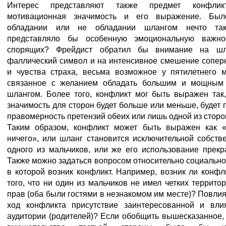
Интерес представляют также предмет конфлик
мотивационная значимость и его выражение. Бы
обладании или не обладании шлангом нечто так
представляло бы особенную эмоциональную важно
спорящих? Фрейдист обратил бы внимание на шл
фаллический символ и на интенсивное смешение сопер
и чувства страха, весьма возможное у пятилетнего м
связанное с желанием обладать большим и мощным
шлангом. Более того, конфликт мог быть выражен так,
значимость для сторон будет больше или меньше, будет 
правомерность претензий обеих или лишь одной из сторо
Таким образом, конфликт может быть выражен как 
ничего», или шланг становится исключительной собств
одного из мальчиков, или же его использование прекр
Также можно задаться вопросом относительно социально
в которой возник конфликт. Например, возник ли конфли
того, что ни один из мальчиков не имел четких террито
прав (оба были гостями в незнакомом им месте)? Повлия
ход конфликта присутствие заинтересованной и вли
аудитории (родителей)? Если обобщить вышесказанное, 