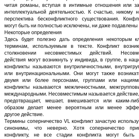
читая романы, вступая в интимные отношения или з
интеллектуальной деятельностью. К счастью, никому н
перспектива бесконфликтного существования. Конф
могут быть ни полностью исключены, ни даже подавлены 
Некоторые определения
Здесь будет полезно дать определения некоторым 
терминам, используемым в тексте. Конфликт возни
столкновении несовместимых действий. Несовм
действия могут возникнуть у индивида, в группе, в наци
конфликты называются внутриличностными, внутригр
или внутринациональными. Они могут также возника
двумя или более персонами, группами или нациями
конфликты называются межличностными, межгруппов
международными. Несовместимым называется действие,
предотвращает, мешает, вмешивается или каким-ли
образом делает менее вероятным или менее эффе
другое действие.
Термины соперничество VL конфликт зачастую использу
синонимы, что неверно. Хотя соперничество при
конфликту, не все стадии конфликта могут быть 