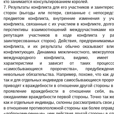
кто занимается консультированием королей.
7. Результаты конфликта для его участников и заинтере
сторон (выгоды или потери, связанные с непосред
предметом конфликта, внутренние изменения у уча
конфликта, связанные с их участием в конфликте, долг
перспективы взаимоотношений междуучастниками ко
репутация участников в ходе конфликта у ра
заинтересованных сторон). Действия, предпринимаемы
конфликта, и их результаты обычно оказывают вли
конфликтующих. Динамика межличностного, межгруппо
международного конфликта, видимо, имеет 
характеристики и зависит от таких процесс
«самосбывающиеся пророчества», предубежде
невольные обязательства. Например, похоже, что как дл
так и для отдельных индивидов самосбывающиеся проро
приводят к враждебности в отношении другой стороны в 
проявление враждебности в отношении себя, вы
ожиданиями враждебности первой стороны. Точно так же
как и отдельные индивиды, склонны рассматривать свои 
в отношении противоположной стороны как более оправ
«добронаме-ренные», чем действия другой стороны в о