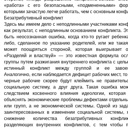
«работа» с его безопасными, «подмененными» фор
которыми зачастую легче работать, чем с основным конф
Безатрибутивный конфликт
Здесь мы имеем дело с неподлинными участниками конф
как результат, с неподлинным основанием конфликта. Э
быть неосознанная ошибка, когда кто-то ругает ребенка
либо, сделанное по указанию родителей, или же така
может поощряться стороной, которая выигрывает о
«Разделяй и властвуй» — это известная формула ос
группы путем разжигания внутреннего конфликта с цель
истинный конфликт между группой и ее завоев
Аналогично, если наблюдается дефицит рабочих мест, то
черные рабочие скорее будут клеймить не правитель
социальную систему, а друг друга. Такая ошибка мо
следствием косвенного влияния идеологии, которая
объяснять экономические проблемы дефектами отдельн
или групп, а не экономической системы. Одной из зада
заинтересованных в изменении социальной системы, 
снижение количества безатрибутивных конфл
разделяющих внутренних конфликтов, с тем чтобы 