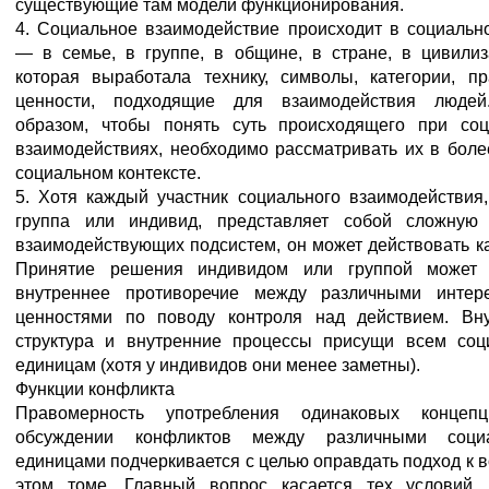
существующие там модели функционирования.
4. Социальное взаимодействие происходит в социальн
— в семье, в группе, в общине, в стране, в цивили
которая выработала технику, символы, категории, п
ценности, подходящие для взаимодействия людей
образом, чтобы понять суть происходящего при со
взаимодействиях, необходимо рассматривать их в бол
социальном контексте.
5. Хотя каждый участник социального взаимодействия,
группа или индивид, представляет собой сложную 
взаимодействующих подсистем, он может действовать ка
Принятие решения индивидом или группой может 
внутреннее противоречие между различными интер
ценностями по поводу контроля над действием. Вн
структура и внутренние процессы присущи всем со
единицам (хотя у индивидов они менее заметны).
Функции конфликта
Правомерность употребления одинаковых концеп
обсуждении конфликтов между различными соци
единицами подчеркивается с целью оправдать подход к в
этом томе. Главный вопрос касается тех условий,