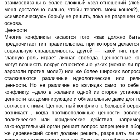
взаимосвязаны в более сложный узел отношений (люб
меня достаточно сильно, чтобы терпеть моих кошек?),
«символическую» борьбу не решить, пока не разрешен к
основа.
Ценности
Многие конфликты касаются того, «как должно быт
предпочитает тип правительства, при котором делается
социальную справедливость, другой — такой тип, при
главную роль играет личная свобода. Ценностные к
могут возникать вокруг относительно узких (можно ли п
аэрозоли против моли?) или же более широких вопросо
сталкиваются различные идеологические или рели
ценности. Но не различие во взглядах само по себе
конфликту. –дело в желании одной из сторон установ
ценности как доминирующие и обязательные даже для тех
согласен с ними. Ценностный конфликт с большей веро
возникает , когда противоположные ценности вовле
политические или юридические действия, например
законодательный орган решает вопрос запрещения або
же деревенский совет должен решить, разрешать ли о