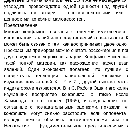
деревьев химикалиями или нет. Если же не наблюдается
утвердить превосходство одной ценности над друго
подчинить ей людей с противоположными или 
ценностями, конфликт маловероятен.
Представления
Многие конфликты связаны с оценкой имеющегося: 
информации, знаний или представлений о реальности. 
может быть связан с тем, как воспринимают двое одно 
Прекрасным примером можно считать расхождения в по
двух свидетелей дорожной аварии. Конфликт может ка
такой тонкой материи, как расхождение насчет вза
явлений. Один экономист полагает, что лучшим с
предсказать тенденции национальной экономики я
изучение показателей X , Y и Z ; другой считает, что
индикаторами являются А, В и С. Работа Эша и его колле
изучавших восприятие конфликта, а также иссле
Хаммонда и его коллег (1965), исследовавших кон
связанные с познавательными оценками, показали, ч
конфликты могут сильно расстроить, если оппонента
взгляды нельзя объявить некомпетентными или сп
Несогласие с фундаментальными представлениями ч