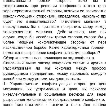
вмешательство третьей стороны было бы на
эффективным при решении конфликтов такого типа
характеристики третьей стороны, включая ее взаимоотн
конфликтующими сторонами, определяют, насколько п
будет это вмешательство? Пятилетние мальчики 
прислушались бы к призывам прекратить ссору, исхо
четырехлетнего мальчика. Действительно, мне неи
случаи, когда бы «слабая» третья сторона смогла бы 
более мощные конфликтующие стороны от пер
насильственной борьбе. Какие характеристики третьей
помогают в разрешении конфликта, а какие наоборот?
Обзор «переменных», влияющих на ход конфликта
Описанный выше эпизод конфликта ставит и другие 
Рассматриваем ли мы конфликт между профс
руководством предприятия, между народами, между
женой или между детьми, мы должны знать:
1. Характеристики конфликтующих сторон (их цен
мотивации, их устремления и цели, их психологи
интеллектуальные и социальные ресурсы для веде
разрешения конфликта; их представления о конфликте,
концепцию стратегии и тактики и т. д.). Для конфл