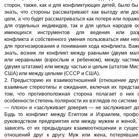
сторон, также, как и для конфликтующих детей, было бы
знать, что стороны рассматривают как выгоду или до
цели, а что будет рассматриваться как потеря или пораж
для отдельных индивидов, так и для целых народов о
имеющихся инструментов для ведения или раз
конфликта и собственного умения пользоваться ими не
для прогнозирования и понимания хода конфликта. Важ
знать, возник ли конфликт между равными (двумя мал
или неравными (взрослым и ребенком), между частям
(двумя штатами) или между частью и целым (штатом Мис
США) или между целыми (СССР и США).
2. Предысторию их взаимоотношений (отношение друг 
взаимные стереотипы и ожидания, включая их предста
том, что противоположная сторона полагает о них 
особенности степень полярности их взглядов по системе
— плохо» и «заслуживает доверия — не заслуживает до
Будь то конфликт между Египтом и Израилем, проф
руководством предприятия или между мужем и женой, 
зависеть от их предыдущих взаимоотношении и суще
отношений друг к другу. Муж или жена, потерявши