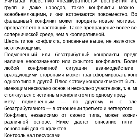
Учитывая известную «неаккуратность» восприятия ин
групп и даже народов, такие конфликты можно 
всеобъемлющими, и они встречаются повсеместно. В
фальшивый конфликт может породить новые мотивы,
превратят его в настоящий. Такое превращение более ве
сопернической среде, чем в кооперативной.
Шесть типов конфликта, описанные выше, не являются
исключающими.
Подмененный или безатрибутный конфликты предп
наличие неосознанного или скрытого конфликта. Более
любой конфликтной ситуации взаимодействи
враждующими сторонами может трансформировать кон
одного типа в другой. Плюс к этому конфликт может быть
имеющим несколько основ и несколько участников, т. е. 
столкнуться с истинным конфликтом по одному пред-
мету, подмененным — по другому и с элем
безатрибутивного — в отношении третьего и четвертого.
Конфликт, независимо от своего типа, может возни
различной основе. Ниже дается описание пяти 
оснований для конфликтов.
Контроль над ресурсами