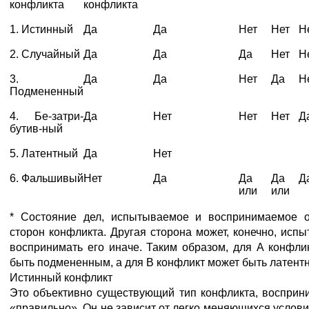
конфликта
конфликта
1. Истинный
Да
Да
Нет
Нет
Н
2. Случайный
Да
Да
Да
Нет
Н
3.
Да
Да
Нет
Да
Н
Подмененный
4. Бе-затри-
Да
Нет
Нет
Нет
Д
бутив-ный
5. Латентный
Да
Нет
6. Фальшивый
Нет
Да
Да
Да
Д
или
или
* Состояние дел, испытываемое и воспринимаемое 
сторон конфликта. Другая сторона может, конечно, испы
воспринимать его иначе. Таким образом, для А конфли
быть подмененным, а для В конфликт может быть латент
Истинный конфликт
Это объективно существующий тип конфликта, воспри
«правильно». Он не зависит от легко меняющихся услови