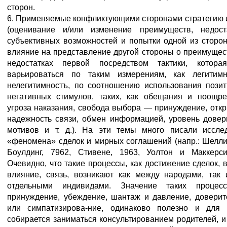
сторон.
6. Применяемые конфликтующими сторонами стратегию и
(оценивание и/или изменение преимуществ, недост
субъективных возможностей и попытки одной из сторон
влияние на представление другой стороны о преимущес
недостатках первой посредством тактики, котора
варьироваться по таким измерениям, как легитим
нелегитимностъ, по соотношению использования пози
негативных стимулов, таких, как обещания и поощр
угроза наказания, свобода выбора — принуждение, откр
надежность связи, обмен информацией, уровень довер
мотивов и т. д.). На эти темы много писали иссле
«феномена» сделок и мирных соглашений (напр.: Шеллин
Боулдинг, 7962, Стивене, 1963, Уолтон и Маккерси
Очевидно, что такие процессы, как достижение сделок, 
влияние, связь, возникают как между народами, так
отдельными индивидами. Значение таких процесс
принуждение, убеждение, шантаж и давление, доверит
или симпатизирова-ние, одинаково полезно и для 
собирается заниматься консультированием родителей, и 