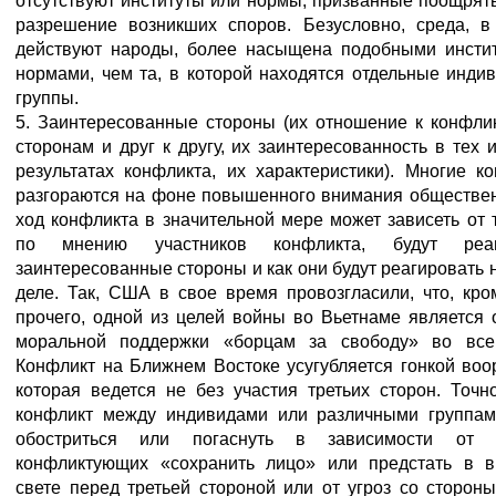
отсутствуют институты или нормы, призванные поощрят
разрешение возникших споров. Безусловно, среда, в
действуют народы, более насыщена подобными инсти
нормами, чем та, в которой находятся отдельные инди
группы.
5. Заинтересованные стороны (их отношение к конфл
сторонам и друг к другу, их заинтересованность в тех 
результатах конфликта, их характеристики). Многие к
разгораются на фоне повышенного внимания обществен
ход конфликта в значительной мере может зависеть от то
по мнению участников конфликта, будут реаг
заинтересованные стороны и как они будут реагировать 
деле. Так, США в свое время провозгласили, что, кро
прочего, одной из целей войны во Вьетнаме является 
моральной поддержки «борцам за свободу» во все
Конфликт на Ближнем Востоке усугубляется гонкой воо
которая ведется не без участия третьих сторон. Точн
конфликт между индивидами или различными группа
обостриться или погаснуть в зависимости от 
конфликтующих «сохранить лицо» или предстать в 
свете перед третьей стороной или от угроз со стороны