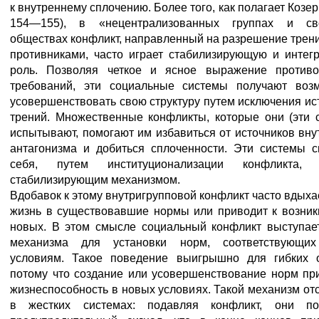
к внутреннему сплочению. Более того, как полагает Козер 
154—155), в «нецентрализованных группах и св
обществах конфликт, направленный на разрешение трен
противниками, часто играет стабилизирующую и интег
роль. Позволяя четкое и ясное выражение противо
требований, эти социальные системы получают воз
усовершенствовать свою структуру путем исключения ис
трений. Множественные конфликты, которые они (эти 
испытывают, помогают им избавиться от источников вну
антагонизма и добиться сплоченности. Эти системы 
себя, путем институционализации конфликта,
стабилизирующим механизмом.
Вдобавок к этому внутригрупповой конфликт часто вдыха
жизнь в существовавшие нормы или приводит к возни
новых. В этом смысле социальный конфликт выступае
механизма для установки норм, соответствующи
условиям. Такое поведение выигрышно для гибких 
потому что создание или усовершенствование норм пр
жизнеспособность в новых условиях. Такой механизм отс
в жестких системах: подавляя конфликт, они по