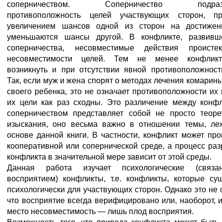
соперничеством. Соперничество подразу
противоположность целей участвующих сторон, п
увеличением шансов одной из сторон на достижен
уменьшаются шансы другой. В конфликте, развивш
соперничества, несовместимые действия происте
несовместимости целей. Тем не менее конфлик
возникнуть и при отсутствии явной противоположност
Так, если муж и жена спорят о методах лечения комарины
своего ребенка, это не означает противоположности их
их цели как раз сходны. Это различение между конф
соперничеством представляет собой не просто теоре
изыскания, оно весьма важно в отношении темы, л
основе данной книги. В частности, конфликт может про
кооперативной или сопернической среде, а процесс ра
конфликта в значительной мере зависит от этой среды.
Данная работа изучает психологические (связ
восприятием) конфликты, т.е. конфликты, которые су
психологически для участвующих сторон. Однако это не о
что восприятие всегда верифицировано или, наоборот,
место несовместимость — лишь плод восприятия.