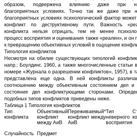
образом, подвержена влиянию даже при на
благоприятных условиях. Точно так же даже при н
благоприятных условиях психологический фактор может
конфликт по деструктивному пути. Важность «реа
конфликта нельзя отрицать, тем не менее психоло
процесс восприятия и оценивания также «реален», и он 
к превращению объективных условий в ощущение конфли
Типология конфликтов
Несмотря на обилие существующих типологий конфликт
напр.: Боулдинг, 1960, а также многочисленные статьи 
номере «Журнала о разрешении конфликтов», 1957), в т
представлена еще одна. В ней конфликты различа
соотношению между объективным состоянием дел и 
состояния дел конфликтующими сторонами. Опреде
подобных типов конфликтов приведены ниже.
Таблица 1 Типология конфликтов
Тип
Объективный
Переживаемый*
Тип
С
конфликта
конфликт
конфликт между
неверного
к
между АиВ
АиВ
восприятия
Случайность
Предмет