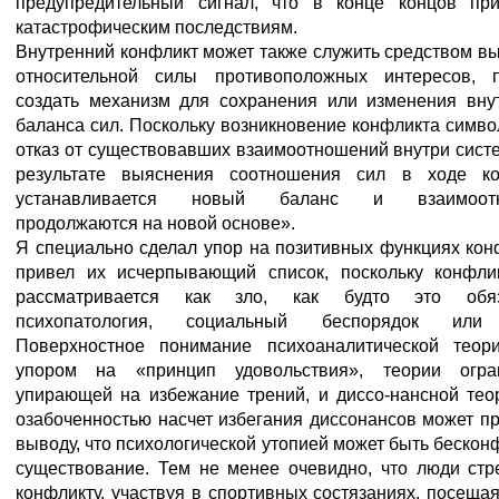
предупредительный сигнал, что в конце концов пр
катастрофическим последствиям.
Внутренний конфликт может также служить средством в
относительной силы противоположных интересов, п
создать механизм для сохранения или изменения вну
баланса сил. Поскольку возникновение конфликта симво
отказ от существовавших взаимоотношений внутри систе
результате выяснения соотношения сил в ходе ко
устанавливается новый баланс и взаимоотн
продолжаются на новой основе».
Я специально сделал упор на позитивных функциях кон
привел их исчерпывающий список, поскольку конфли
рассматривается как зло, как будто это обяз
психопатология, социальный беспорядок или
Поверхностное понимание психоаналитической теор
упором на «принцип удовольствия», теории огран
упирающей на избежание трений, и диссо-нансной тео
озабоченностью насчет избегания диссонансов может пр
выводу, что психологической утопией может быть бескон
существование. Тем не менее очевидно, что люди стр
конфликту, участвуя в спортивных состязаниях, посещая