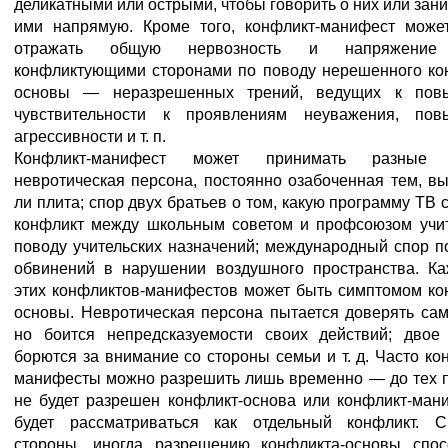
деликатными или острыми, чтобы говорить о них или зан
ими напрямую. Кроме того, конфликт-манифест може
отражать общую нервозность и напряжение
конфликтующими сторонами по поводу нерешенного ко
основы — неразрешенных трений, ведущих к пов
чувствительности к проявлениям неуважения, пов
агрессивности и т. п.
Конфликт-манифест может принимать разные
невротическая персона, постоянно озабоченная тем, в
ли плита; спор двух братьев о том, какую программу ТВ 
конфликт между школьным советом и профсоюзом учи
поводу учительских назначений; международный спор п
обвинений в нарушении воздушного пространства. К
этих конфликтов-манифестов может быть симптомом ко
основы. Невротическая персона пытается доверять сам
но боится непредсказуемости своих действий; двое
борются за внимание со стороны семьи и т. д. Часто ко
манифесты можно разрешить лишь временно — до тех п
не будет разрешен конфликт-основа или конфликт-ман
будет рассматриваться как отдельный конфликт. С
стороны, иногда разрешению конфликта-основы спос