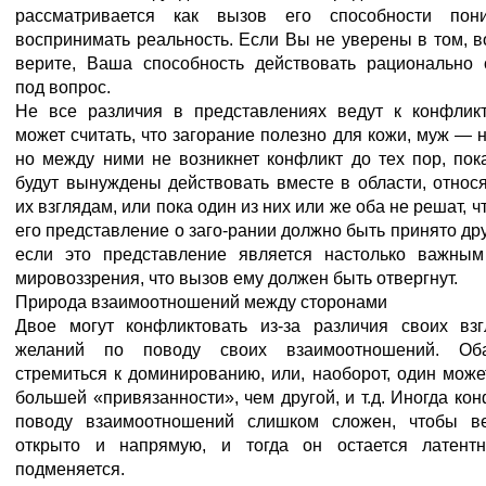
рассматривается как вызов его способности пон
воспринимать реальность. Если Вы не уверены в том, в
верите, Ваша способность действовать рационально 
под вопрос.
Не все различия в представлениях ведут к конфлик
может считать, что загорание полезно для кожи, муж — н
но между ними не возникнет конфликт до тех пор, пок
будут вынуждены действовать вместе в области, относ
их взглядам, или пока один из них или же оба не решат, ч
его представление о заго-рании должно быть принято дру
если это представление является настолько важны
мировоззрения, что вызов ему должен быть отвергнут.
Природа взаимоотношений между сторонами
Двое могут конфликтовать из-за различия своих вз
желаний по поводу своих взаимоотношений. Об
стремиться к доминированию, или, наоборот, один може
большей «привязанности», чем другой, и т.д. Иногда кон
поводу взаимоотношений слишком сложен, чтобы ве
открыто и напрямую, и тогда он остается латент
подменяется.