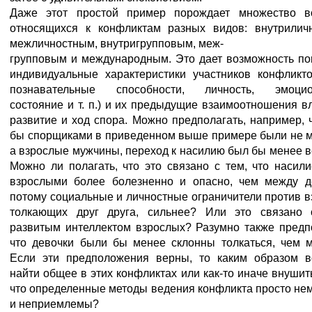
Даже этот простой пример порождает множество во
относящихся к конфликтам разных видов: внутрилич
межличностным, внутригрупповым, меж-
групповым и международным. Это дает возможность пон
индивидуальные характеристики участников конфликто
познавательные способности, личность, эмоцио
состояние и т. п.) и их предыдущие взаимоотношения в
развитие и ход спора. Можно предполагать, например, ч
бы спорщиками в приведенном выше примере были не м
а взрослые мужчины, переход к насилию был бы менее в
Можно ли полагать, что это связано с тем, что насил
взрослыми более болезненно и опасно, чем между д
потому социальные и личностные ограничители против в
толкающих друг друга, сильнее? Или это связано 
развитым интеллектом взрослых? Разумно также предп
что девочки были бы менее склонны толкаться, чем м
Если эти предположения верны, то каким образом 
найти общее в этих конфликтах или как-то иначе внушит
что определенные методы ведения конфликта просто н
и неприемлемы?