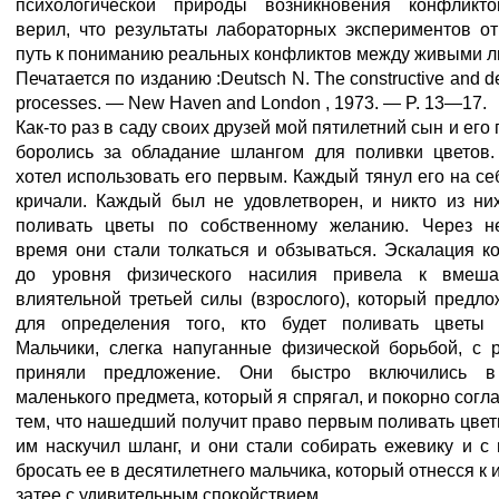
психологической природы возникновения конфликто
верил, что результаты лабораторных экспериментов о
путь к пониманию реальных конфликтов между живыми л
Печатается по изданию :Deutsch N. The constructive and de
processes. — New Haven and London , 1973. — P. 13—17.
Как-то раз в саду своих друзей мой пятилетний сын и его
боролись за обладание шлангом для поливки цветов
хотел использовать его первым. Каждый тянул его на себ
кричали. Каждый был не удовлетворен, и никто из ни
поливать цветы по собственному желанию. Через н
время они стали толкаться и обзываться. Эскалация к
до уровня физического насилия привела к вмешат
влиятельной третьей силы (взрослого), который предло
для определения того, кто будет поливать цветы 
Мальчики, слегка напуганные физической борьбой, с 
приняли предложение. Они быстро включились в
маленького предмета, который я спрягал, и покорно согл
тем, что нашедший получит право первым поливать цвет
им наскучил шланг, и они стали собирать ежевику и с
бросать ее в десятилетнего мальчика, который отнесся к 
затее с удивительным спокойствием.