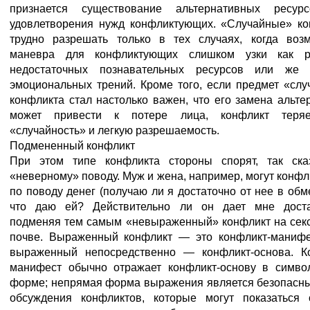
признается существование альтернативных ресур
удовлетворения нужд конфликтующих. «Случайные» к
трудно разрешать только в тех случаях, когда воз
маневра для конфликтующих слишком узки как ре
недостаточных познавательных ресурсов или же 
эмоциональных трений. Кроме того, если предмет «слу
конфликта стал настолько важен, что его замена альте
может привести к потере лица, конфликт теря
«случайность» и легкую разрешаемость.
Подмененный конфликт
При этом типе конфликта стороны спорят, так ска
«неверному» поводу. Муж и жена, например, могут конфл
по поводу денег (получаю ли я достаточно от нее в обме
что даю ей? Действительно ли он дает мне достат
подменяя тем самым «невыраженный» конфликт на сек
почве. Выраженный конфликт — это конфликт-манифе
выраженный непосредственно — конфликт-основа. К
манифест обычно отражает конфликт-основу в симво
форме; непрямая форма выражения является безопасн
обсуждения конфликтов, которые могут показаться