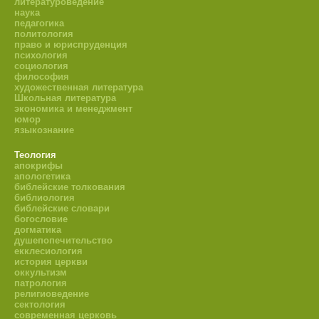
литературоведение
наука
педагогика
политология
право и юриспруденция
психология
социология
философия
художественная литература
Школьная литература
экономика и менеджмент
юмор
языкознание
Теология
апокрифы
апологетика
библейские толкования
библиология
библейские словари
богословие
догматика
душепопечительство
екклесиология
история церкви
оккультизм
патрология
религиоведение
сектология
современная церковь