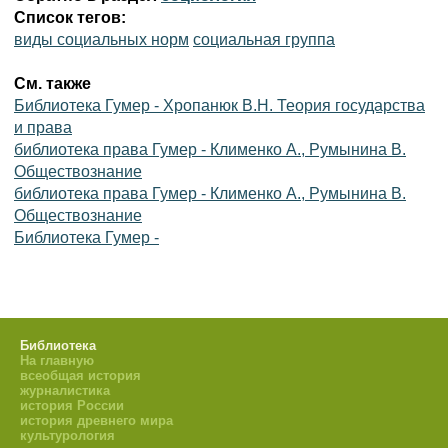
Список тегов:
виды социальных норм
социальная группа
См. также
Библиотека Гумер - Хропанюк В.Н. Теория государства
и права
библиотека права Гумер - Клименко А., Румынина В.
Обществознание
библиотека права Гумер - Клименко А., Румынина В.
Обществознание
Библиотека Гумер -
Библиотека
На главную
всеобщая история
журналистика
история России
история древнего мира
культурология