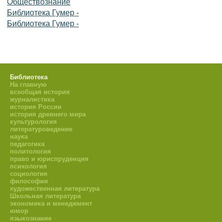
Обществознание
Библиотека Гумер -
Библиотека Гумер -
Библиотека
На главную
всеобщая история
журналистика
история России
история древнего мира
культурология
литературоведение
наука
педагогика
политология
право и юриспруденция
психология
социология
философия
художественная литература
Школьная литература
экономика и менеджмент
юмор
языкознание