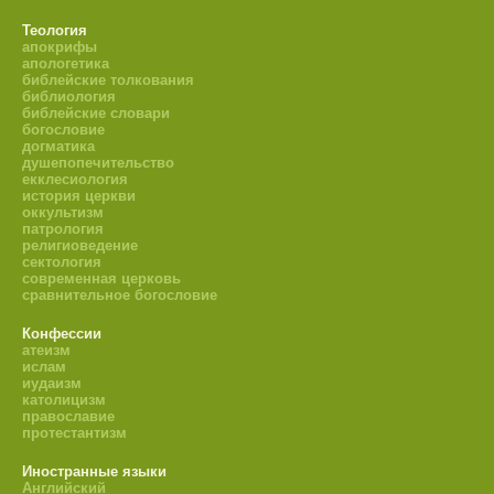
Теология
апокрифы
апологетика
библейские толкования
библиология
библейские словари
богословие
догматика
душепопечительство
екклесиология
история церкви
оккультизм
патрология
религиоведение
сектология
современная церковь
сравнительное богословие
Конфессии
атеизм
ислам
иудаизм
католицизм
православие
протестантизм
Иностранные языки
Английский