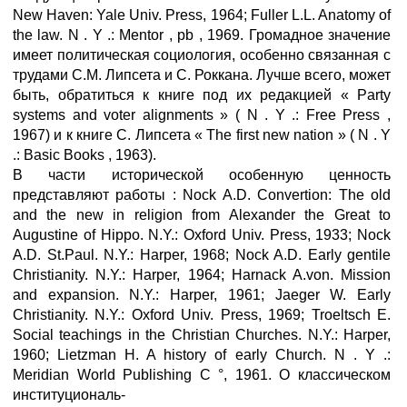
New Haven: Yale Univ. Press, 1964; Fuller L.L. Anatomy of
the law. N . Y .: Mentor , pb , 1969. Громадное значение
имеет политическая социология, особенно связанная с
трудами С.М. Липсета и С. Роккана. Лучше всего, может
быть, обратиться к книге под их редакцией « Party
systems and voter alignments » ( N . Y .: Free Press ,
1967) и к книге С. Липсета « The first new nation » ( N . Y
.: Basic Books , 1963).
В части исторической особенную ценность
представляют работы : Nock A.D. Convertion: The old
and the new in religion from Alexander the Great to
Augustine of Hippo. N.Y.: Oxford Univ. Press, 1933; Nock
A.D. St.Paul. N.Y.: Harper, 1968; Nock A.D. Early gentile
Christianity. N.Y.: Harper, 1964; Harnack A.von. Mission
and expansion. N.Y.: Harper, 1961; Jaeger W. Early
Christianity. N.Y.: Oxford Univ. Press, 1969; Troeltsch E.
Social teachings in the Christian Churches. N.Y.: Harper,
1960; Lietzman H. A history of early Church. N . Y .:
Meridian World Publishing C °, 1961. О классическом
институциональ-