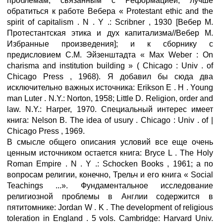
проблемам, связанным с Реформацией, лучше
обратиться к работе Вебера « Protestant ethic and the
spirit of capitalism . N . Y .: Scribner , 1930 [Вебер М.
Протестантская этика и дух капитализма//Вебер М.
Избранные произведения]; и к сборнику с
предисловием С.М. Эйзенштадта « Max Weber : On
charisma and institution building » ( Chicago : Univ . of
Chicago Press , 1968). Я добавил бы сюда два
исключительно важных источника: Erikson E . H . Young
man Luter . N.Y.: Norton, 1958; Little D. Religion, order and
law. N.Y.: Harper, 1970. Специальный интерес имеет
книга: Nelson В. The idea of usury . Chicago : Univ . of |
Chicago Press , 1969.
В смысле общего описания условий все еще очень
ценным источником остается книга: Bryce L . The Holy
Roman Empire . N . Y .: Schocken Books , 1961; а по
вопросам религии, конечно, Трельч и его книга « Social
Teachings ...». Фундаментальное исследование
религиозной проблемы в Англии содержится в
пятитомнике: Jordan W . K . The development of religious
toleration in England . 5 vols. Cambridge: Harvard Univ.