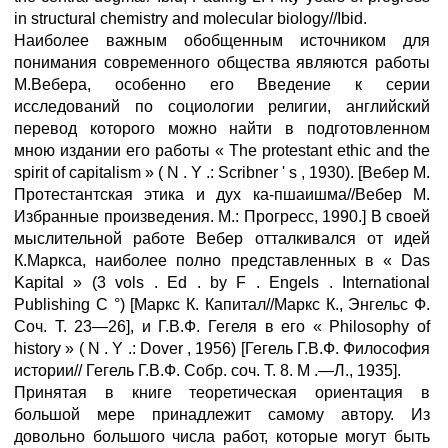
in structural chemistry and molecular biology//Ibid.
Наиболее важным обобщенным источником для
понимания современного общества являются работы
М.Вебера, особенно его Введение к серии
исследований по социологии религии, английский
перевод которого можно найти в подготовленном
мною издании его работы « The protestant ethic and the
spirit of capitalism » ( N . Y .: Scribner ' s , 1930). [Вебер М.
Протестантская этика и дух ка-пшаишма//Вебер М.
Избранные произведения. М.: Прогресс, 1990.] В своей
мыслительной работе Вебер отталкивался от идей
К.Маркса, наиболее полно представленных в « Das
Kapital » (3 vols . Ed . by F . Engels . International
Publishing C °) [Маркс К. Капитал//Маркс К., Энгельс Ф.
Соч. Т. 23—26], и Г.В.Ф. Гегеля в его « Philosophy of
history » ( N . Y .: Dover , 1956) [Гегель Г.В.Ф. Философия
истории// Гегель Г.В.Ф. Собр. соч. Т. 8. М .—Л., 1935].
Принятая в книге теоретическая ориентация в
большой мере принадлежит самому автору. Из
довольно большого числа работ, которые могут быть