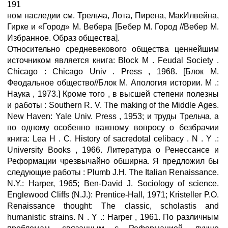
191
ном наследии см. Трельча, Лота, Пирена, МакИлвейна,
Гирке и «Город» М. Вебера [Бебер М. Город //Вебер М.
Избранное. Образ общества].
Относительно средневекового общества ценнейшим
источником является книга: Block M . Feudal Society .
Chicago : Chicago Univ . Press , 1968. [Блок М.
Феодальное общество//Блок М. Апология истории. М .:
Наука , 1973.] Кроме того , в высшей степени полезны
и работы : Southern R. V. The making of the Middle Ages.
New Haven: Yale Univ. Press , 1953; и труды Трельча, а
по одному особенно важному вопросу о безбрачии
книга: Lea H . С. History of sacredotal celibacy . N . Y .:
University Books , 1966. Литература о Ренессансе и
Реформации чрезвычайно обширна. Я предложил бы
следующие работы : Plumb J.H. The Italian Renaissance.
N.Y.: Harper, 1965; Ben-David J. Sociology of science.
Englewood Cliffs (N.J.): Prentice-Hall, 1971; Kristeller P.O.
Renaissance thought: The classic, scholastis and
humanistic strains. N . Y .: Harper , 1961. По различным