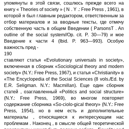
упомянуты в этой связи, сошлюсь прежде всего на
книгу « Theories of society » ( N . Y .: Free Press , 1961), в
которой я был главным редактором, ответственным за
отбор материалов и за вводные тексты, где отмечу
собственную часть в общем Введении ( ParsonsT . An
outline of the social system//Op. cit. P. 30—79) и мое
Введение к части 4 (Ibid. P. 963—993). Особую
важность пред -
190
ставляют статья «Evolutionary universals in society»,
включенная в сборник «Sociological theory and modern
society» (N.Y.: Free Press, 1967), и статья «Christianity» в
«The Encyclopedia of the Social Sciences (8 vols./Ed. by
E.R. Seligman. N.Y.: Macmillan). Еще один сборник
статей , озаглавленный «Politics and social structure»
(N.Y.: Free Press, 1969), во многом повторяет
содержание сборника «So-ciolo-gical theory» (N.Y.: Free
Press, 1954), но в нем есть и дополнительные
материалы , относящиеся к интересующим нас
проблемам . Наконец , в смысле общей теоретической