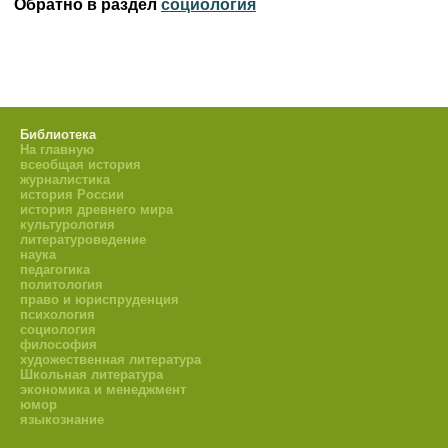
Обратно в раздел
социология
Библиотека
На главную
всеобщая история
журналистика
история России
история древнего мира
культурология
литературоведение
наука
педагогика
политология
право и юриспруденция
психология
социология
философия
художественная литература
Школьная литература
экономика и менеджмент
юмор
языкознание