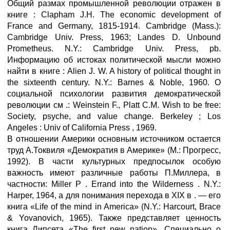
Общий размах промышленной революции отражен в
книге : Clapham J.H. The economic development of
France and Germany, 1815-1914. Cambridge (Mass.):
Cambridge Univ. Press, 1963; Landes D. Unbound
Prometheus. N.Y.: Cambridge Univ. Press, pb.
Информацию об истоках политической мысли можно
найти в книге : Alien J. W. A history of political thought in
the sixteenth century. N.Y.: Barnes & Noble, 1960. О
социальной психологии развития демократической
революции см .: Weinstein F., Platt C.M. Wish to be free:
Society, psyche, and value change. Berkeley ; Los
Angeles : Univ of California Press , 1969.
В отношении Америки основным источником остается
труд А.Токвиля «Демократия в Америке» (М.: Прогресс,
1992). В части культурных предпосылок особую
важность имеют различные работы П.Миллера, в
частности: Miller P . Errand into the Wilderness . N.Y.:
Harper, 1964, а для понимания перехода в XIX в . — его
книга «Life of the mind in America» (N.Y.: Harcourt, Brace
& Yovanovich, 1965). Также представляет ценность
книга Липсета «The first new nation». Специально о