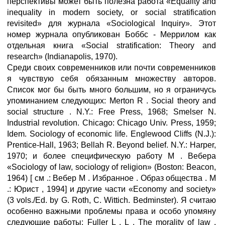
перспективы может быть полезна работа «Equality and
inequality in modern society, or social stratification
revisited» для журнала «Sociological Inquiry». Этот
номер журнала опубликован Боббс - Меррилом как
отдельная книга «Social stratification: Theory and
research» (Indianapolis, 1970).
Среди своих современников или почти современников
я чувствую себя обязанным множеству авторов.
Список мог бы быть много большим, но я ограничусь
упоминанием следующих: Merton R . Social theory and
social structure . N.Y.: Free Press, 1968; Smelser N.
Industrial revolution. Chicago: Chicago Univ. Press, 1959;
Idem. Sociology of economic life. Englewood Cliffs (N.J.):
Prentice-Hall, 1963; Bellah R. Beyond belief. N.Y.: Harper,
1970; и более специфическую работу М . Вебера
«Sociology of law, sociology of religion» (Boston: Beacon,
1964) [ см .: Вебер М . Избранное . Образ общества . М
.: Юрист , 1994] и другие части «Economy and society»
(3 vols./Ed. by G. Roth, C. Wittich. Bedminster). Я считаю
особенно важными проблемы права и особо упомяну
следующие работы: Fuller L . L . The morality of law .