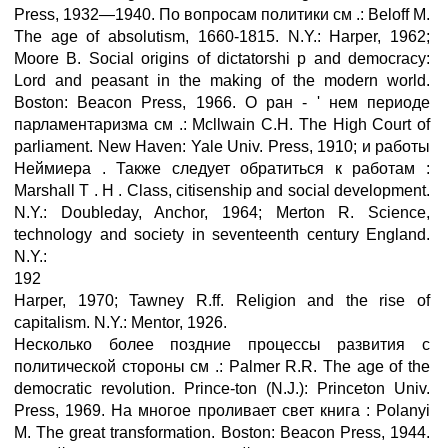
Press, 1932—1940. По вопросам политики см .: Beloff M.
The age of absolutism, 1660-1815. N.Y.: Harper, 1962;
Moore B. Social origins of dictatorshi p and democracy:
Lord and peasant in the making of the modern world.
Boston: Beacon Press, 1966. О ран - ' нем периоде
парламентаризма см .: Mcllwain C.H. The High Court of
parliament. New Haven: Yale Univ. Press, 1910; и работы
Неймиера . Также следует обратиться к работам :
Marshall Т . Н . Class, citisenship and social development.
N.Y.: Doubleday, Anchor, 1964; Merton R. Science,
technology and society in seventeenth century England.
N.Y.:
192
Harper, 1970; Tawney R.ff. Religion and the rise of
capitalism. N.Y.: Mentor, 1926.
Несколько более поздние процессы развития с
политической стороны см .: Palmer R.R. The age of the
democratic revolution. Prince-ton (N.J.): Princeton Univ.
Press, 1969. На многое проливает свет книга : Polanyi
M. The great transformation. Boston: Beacon Press, 1944.