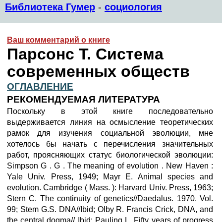
Библиотека Гумер
-
социология
Ваш комментарий о книге
Парсонс Т. Система
современных обществ
ОГЛАВЛЕНИЕ
РЕКОМЕНДУЕМАЯ ЛИТЕРАТУРА
Поскольку в этой книге последовательно
выдерживается линия на осмысление теоретических
рамок для изучения социальной эволюции, мне
хотелось бы начать с перечисления значительных
работ, проясняющих статус биологической эволюции:
Simpson G . G . The meaning of evolution . New Haven :
Yale Univ. Press, 1949; Mayr E. Animal species and
evolution. Cambridge ( Mass. ): Harvard Univ. Press, 1963;
Stern C. The continuity of genetics//Daedalus. 1970. Vol.
99; Stem G.S. DNA//Ibid; Olby R. Francis Crick, DNA, and
the central dogma// Ibid; Pauling L. Fifty years of progress