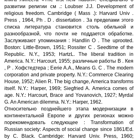
развитии религии см .: Loubser J.J. Development of
religious freedom. Cambridge ( Mass .): Harvard Univ .
Press , 1964, Ph . D . dissertation . За пределами этого
списка литература становится столь обильной и
разнообразной, что почти не поддается обработке.
Заслуживают упоминания : Handlin О . The uprooted.
Boston: Little-Brown, 1951; Rossiter С . Seedtime of the
Republic. N.Y., 1953; HartzL. The liberal tradition in
America. N.Y.: Harcourt, 1955; различные работы В . Кея
, Р . Хофстедтера ; Eerie A.A., Means G. С . The modern
corporation and private property. N.Y.: Commerce Clearing
House, 1952; Alien R. The big change, America transforms
itself. N.Y.: Harper, 1969; Siegfried A. America comes of
age. N.Y.: Harcourt, Brace and Yovanovich, 1927; Myrdal
G. An American dilemma. N.Y.: Harper, 1962.
Относительно позднейшего этапа модернизации в
континентальной Европе и других регионах можно
порекомендовать следующее : Transformation of
Russian society: Aspects of social change since 1861/Ed.
by C. Black. Cambridge: Harvard Univ. Press, 1960;