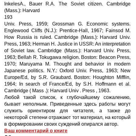
InkelesA., Bauer R.A. The Soviet citizen. Cambridge
(Mass.): Harvard
193
Univ. Press, 1959; Grossman G. Economic systems.
Englewood Cliffs (N.J.): Prentice-Hall, 1967; Fainsod M.
How Russia is ruled. Cambridge (Mass.): Harvard Univ.
Press, 1963; Herman H. Justice in USSR: An interpretation
of Soviet law. Cambridge (Mass.): Harvard Univ. Press,
1963; Bellah R. Tokugawa religion. Boston: Beacon Press,
1970; Maruyama M. Thought and behavior in modern
Japanese politics. N.Y.: Oxford Univ. Press, 1963; New
Europe/Ed, by S.R. Graubard. Boston: Houghton Mifflin,
1964; In search of France/Ed, by S.H. Hoffmann et al.
Cambridge ( Mass .): Harvard Univ . Press , 1963.
Любой такой список, к глубочайшему сожалению,
бывает неполным. Приведенные здесь работы могут
служить ориентиром для читателя, а также до
некоторой степени отражают тот материал, на который
в формировании своих суждений опирался автор.
Ваш комментарий о книге