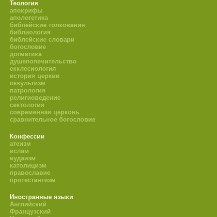
Теология
апокрифы
апологетика
библейские толкования
библиология
библейские словари
богословие
догматика
душепопечительство
екклесиология
история церкви
оккультизм
патрология
религиоведение
сектология
современная церковь
сравнительное богословие
Конфессии
атеизм
ислам
иудаизм
католицизм
православие
протестантизм
Иностранные языки
Английский
Французский