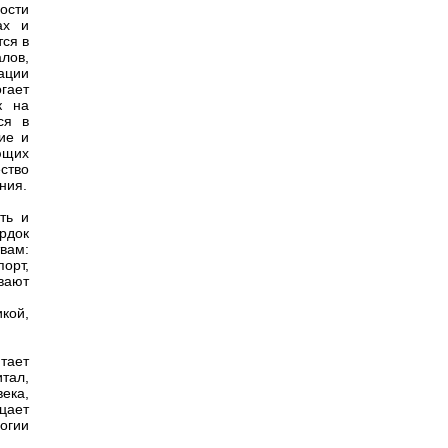
ости
ах и
ся в
лов,
ации
гает
к на
ся в
ие и
ющих
ство
ния.
ть и
рдок
вам:
орт,
вают
кой,
итает
тал,
ека,
ицает
огии