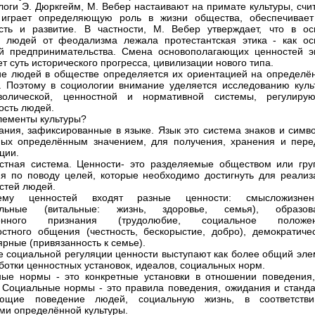
логи Э. Дюркгейм, М. Вебер настаивают на примате культуры, счи
 играет определяющую роль в жизни общества, обеспечивает
сть и развитие. В частности, М. Вебер утверждает, что в ос
 людей от феодализма лежала протестантская этика - как ос
й предпринимательства. Смена основополагающих ценностей э
т суть исторического прогресса, цивилизации нового типа.
е людей в обществе определяется их ориентацией на определё
. Поэтому в социологии внимание уделяется исследованию куль
волической, ценностной и нормативной системы, регулиру
ость людей.
лементы культуры?
нания, зафиксированные в языке. Язык это система знаков и симв
ых определённым значением, для получения, хранения и пере
ции.
стная система. Ценности- это разделяемые обществом или гру
я по поводу целей, которые необходимо достигнуть для реализ
стей людей.
му ценностей входят разные ценности: смысложизнен
альные (витальные: жизнь, здоровье, семья), образов
венного признания (трудолюбие, социальное положен
стного общения (честность, бескорыстие, добро), демократичес
ярные (привязанность к семье).
е социальной регуляции ценности выступают как более общий эле
ботки ценностных установок, идеалов, социальных норм.
ые нормы - это конкретные установки в отношении поведения,
 Социальные нормы - это правила поведения, ожидания и станда
ующие поведение людей, социальную жизнь, в соответств
ми определённой культуры.