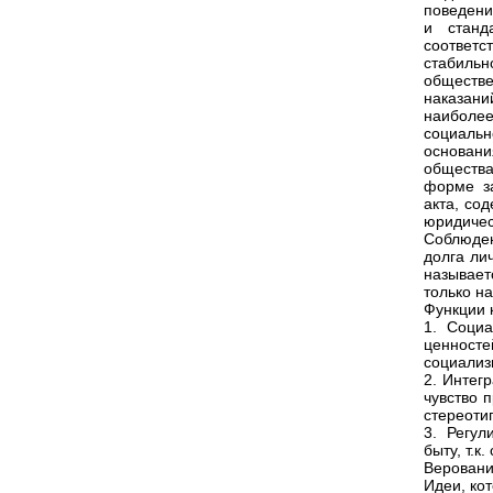
поведени
и станд
соответ
стабильн
обществ
наказани
наиболе
социаль
основан
общества
форме за
акта, со
юридичес
Соблюден
долга ли
называет
только н
Функции 
1. Социа
ценност
социализ
2. Интег
чувство 
стереоти
3. Регул
быту, т.к
Веровани
Идеи, ко