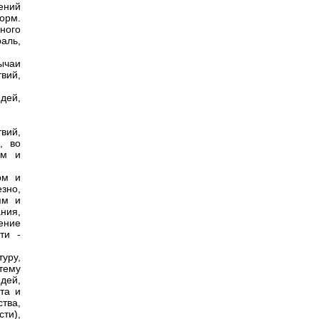
ений
орм.
ного
аль,
ычаи
вий,
дей,
вий,
, во
рм и
рм и
зно,
ям и
ания,
ение
ти -
туру,
стему
дей,
та и
ства,
ти),