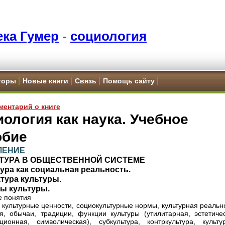
ка Гумер
-
социология
торы
Новые книги
Связь
Помощь сайту
ментарий о книге
ология как наука. Учебное
обие
ЛЕНИЕ
ЛЬТУРА В ОБЩЕСТВЕННОЙ СИСТЕМЕ
тура как социальная реальность.
ктура культуры.
ы культуры.
 понятия
, культурные ценности, социокультурные нормы, культурная реальн
я, обычаи, традиции, функции культуры (утилитарная, эстетичес
ионная, символическая), субкультура, контркультура, культу