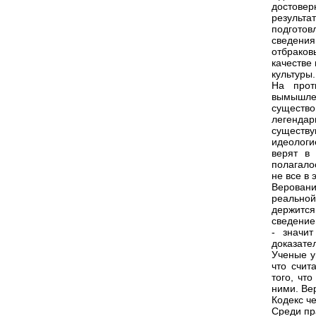
достове
результа
подгото
сведени
отбраков
качестве
культуры.
На прот
вымышлен
существо
легенда
существ
идеологи
верят в
полагало
не все в 
Веровани
реальной
держится
сведение
- значит
доказате
Ученые у
что счит
того, чт
ними. Ве
Кодекс ч
Среди пр