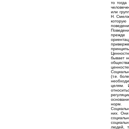
то тогда
человече
или груп
Н. Смелз
которую
поведени
Поведени
прежде 
ориентац
приверж
принцип
Ценностн
бывает н
обществ
ценносте
Социальн
(т.е. бо
необходи
целям. 
относитьс
регуляц
основан
норм.
Социальн
них. Они
социальн
социальн
людей, 