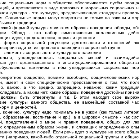
ние социальных норм в обществе обеспечивается путём поощр
кций, и проявляются в виде правовых и моральных социальных н
ная культура - это культура, предписывающая стандарты правиль
я. Социальные нормы могут опираться не только на законы и мор
обычаи и традиции.
еской формой культуры являются образцы поведения: обряды, об
ции. Обряд - это набор символических коллективных дейст
щих идеи, представления, нормы и ценности.
- форма социальной регуляции деятельности и отношений лю
воспроизводится из прошлого наследия в социалной группе.
 - элементы социального и культурного наследия.
тельно, упорядоченность социальных связей и взаимодейст
ная для организованного и институциализированного общества
обусловлена наличием в нём утвердившихся социальных но
й.
конкретное общество, помимо всеобщих, общечеловеческих но
й, имеет и свои специфические представления о том, что поле
о, важно, а что вредно, запрещено, неважно; каким традици
следовать, а каким нет; какие образцы поведения достойны призн
 должны быть отвергнуты и т.д. В этом находит свое выраж
зие культуры данного общества, ее важнейшей составной час
норм и ценностей.
, конечно, культуру надо понимать не в узком (как только литера
о, образование, воспитание и др.), а в широком смысле - как си
ей, представлений о мире и правил поведения, общих для лю
х определенным образом жизни, и служащих упорядочению опы
ванию поведения людей. Если речь вдет о культуре не всего обще
сти (например, какой-либо отдельной социальной группы и общнос