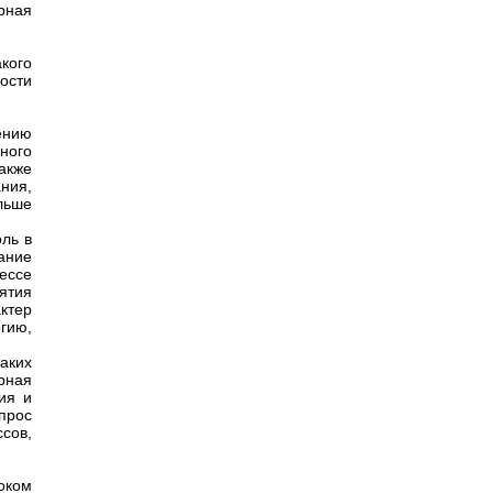
рная
кого
ости
ению
ного
также
ния,
льше
ль в
ание
ессе
ятия
ктер
гию,
аких
урная
ия и
опрос
сов,
роком