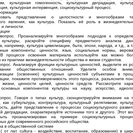
зм, культурная гомогенность, культурная деградация, культу
ция, культурная интервенция, социокультурный процесс.
формации
овать представление о целостности и многообразии та
ого явления, как культура. Показать её роль в жизнедеятельн
 и личности.
дации
вопрос. Проанализируйте многообразие подходов к определ
 культуры, раскройте специфику предметного анализа дан
 например, культура цивилизации, быта, эпохи, народа, и т.д., а 
вные компоненты: ценности, язык, социальные нормы, верова
. В процессе освоения материала используйте как можно бо
 из практики жизнедеятельности общества и жизни студентов.
опрос. Анализируя функции культурных ценностей, выделите их ро
овании общественных отношений. Уделите особое вним
ризации (освоению) культурных ценностей субъектами в проц
ации, покажите противоречивость этого процесса, разъясните пон
 жизни, ценности целей, ценности средств. Рассмотрите хара
основных компонентов культуры на науку, искусство, идеоло
опрос. Говоря о типах культур, сконцентрируйте внимание на т
, как субкультура, контркультура, культурный релятивизм, культ
ость, дайте представление о процессах социокультурного развит
ой деградации, охарактеризуйте источники того и другого. Этот в
ыть проанализирован на примере социокультурных процес
ных для современного российского общества.
ура в общественной системе
 ( от лат. сultura - воздействие, воспитание, образование) в ши