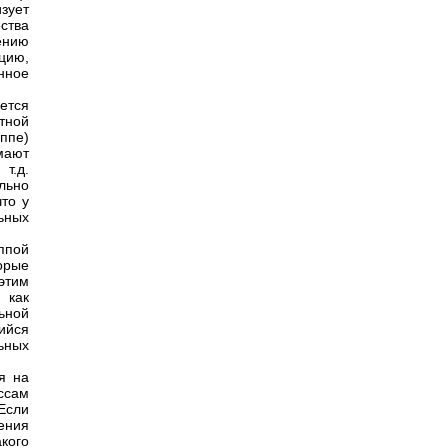
изует
ства
ению
цию,
нное
ется
тной
уппе)
мают
т.д.
льно
что у
ьных
ппой
орые
 этим
 как
льной
ийся
ьных
я на
ссам
 Если
ения
кого