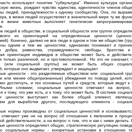
 часто используют понятие "субкультура". Именно культура орган
скую жизнь, рождает чувство единства, идентичности членов обще
пы людей, принадлежности к одному сообществу. Она, по выраж
ера, в жизни людей осуществляет в значительной мере ту же функ
 в жизни животных выполняет генетически запрограммирова
е.
е людей в обществе, в социальной общности или группе определя
всего их ориентацией на определенные ценности (ценнос
ией). Конечно, далеко не все люди в одном и том же обществе (гр
ены одним и тем же ценностям, одинаково понимают и прини
ы добра, равенства, справедливости, свободы, братства и 
ая ориентация индивидов в обществе может быть и действите
е только различной, но и противоположной.: Но это не означает, 
а (или социальной группы) не может быть общих социал
й, которые оно выдвигает, утверждает и защищает.
ые ценности - это разделяемые обществом или .социальной гру
лее или менее общепризнанные) убеждения по поводу целей, кот
мо достигнуть, и тех основных путей и средств, которые ведут к
Иными словами, социальные ценности отвечают на вопрос,
я к тому, что уже есть, и к тому, что может быть. В системе социа
ии ценности выступают как более общий элемент, являющ
ием для выработки другого, последующего элемента - социал
ые нормы производны от социальных ценностей и основываютс
 отвечают уже не на вопрос об отношении к явлениям и проце
ой действительности, а на вопрос о том, что и как с ними делать.
ые ценности определяют общую, стратегическую регуляцию повед
то социальные нормы - конкретные установки в отношении та