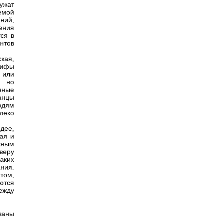
ужат
емой
ний,
ения
ся в
ентов
кая,
Мифы
 или
, но
нные
анцы
юдям
алеко
дее,
ая и
жным
 веру
аких
ния.
том,
ются
ежду
ваны