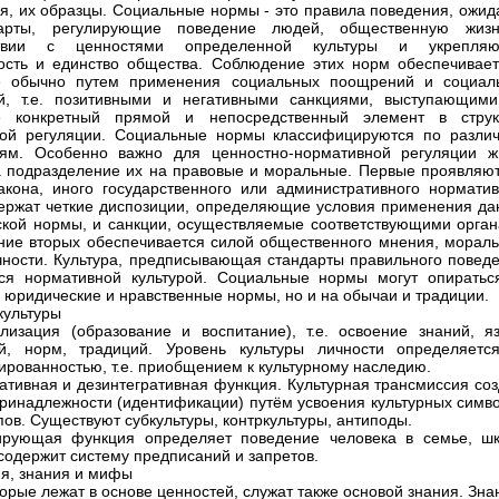
я, их образцы. Социальные нормы - это правила поведения, ожид
арты, регулирующие поведение людей, общественную жиз
ствии с ценностями определенной культуры и укрепля
ость и единство общества. Соблюдение этих норм обеспечивает
е обычно путем применения социальных поощрений и социал
й, т.е. позитивными и негативными санкциями, выступающими
е конкретный прямой и непосредственный элемент в струк
ной регуляции. Социальные нормы классифицируются по разли
иям. Особенно важно для ценностно-нормативной регуляции ж
 подразделение их на правовые и моральные. Первые проявляют
кона, иного государственного или административного норматив
держат четкие диспозиции, определяющие условия применения да
кой нормы, и санкции, осуществляемые соответствующими орган
ие вторых обеспечивается силой общественного мнения, мораль
чности. Культура, предписывающая стандарты правильного поведе
ся нормативной культурой. Социальные нормы могут опиратьс
а юридические и нравственные нормы, но и на обычаи и традиции.
культуры
лизация (образование и воспитание), т.е. освоение знаний, яз
ей, норм, традиций. Уровень культуры личности определяетс
ированностью, т.е. приобщением к культурному наследию.
ративная и дезинтегративная функция. Культурная трансмиссия со
принадлежности (идентификации) путём усвоения культурных симво
пов. Существуют субкультуры, контркультуры, антиподы.
ирующая функция определяет поведение человека в семье, шк
. содержит систему предписаний и запретов.
я, знания и мифы
торые лежат в основе ценностей, служат также основой знания. Зна