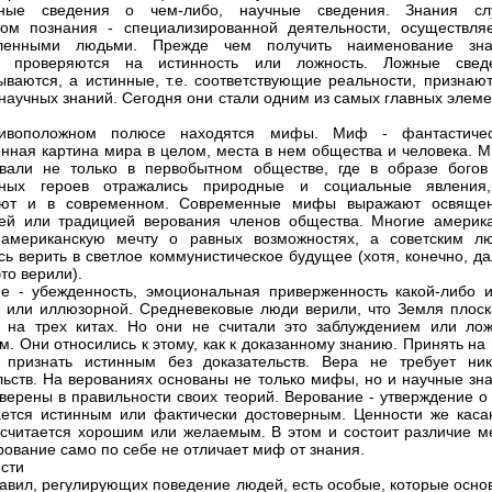
рные сведения о чем-либо, научные сведения. Знания сл
том познания - специализированной деятельности, осуществля
вленными людьми. Прежде чем получить наименование зна
я проверяются на истинность или ложность. Ложные свед
ываются, а истинные, т.е. соответствующие реальности, признают
 научных знаний. Сегодня они стали одним из самых главных элем
ивоположном полюсе находятся мифы. Миф - фантастичес
ная картина мира в целом, места в нем общества и человека. 
вали не только в первобытном обществе, где в образе богов
рных героев отражались природные и социальные явления
уют и в современном. Современные мифы выражают освяще
ей или традицией верования членов общества. Многие америк
 американскую мечту о равных возможностях, а советским л
сь верить в светлое коммунистическое будущее (хотя, конечно, д
это верили).
е - убежденность, эмоциональная приверженность какой-либо и
 или иллюзорной. Средневековые люди верили, что Земля плоск
 на трех китах. Но они не считали это заблуждением или ло
м. Они относились к этому, как к доказанному знанию. Принять на
 признать истинным без доказательств. Вера не требует ник
льств. На верованиях основаны не только мифы, но и научные зна
верены в правильности своих теорий. Верование - утверждение о 
ается истинным или фактически достоверным. Ценности же каса
о считается хорошим или желаемым. В этом и состоит различие м
рование само по себе не отличает миф от знания.
ести
авил, регулирующих поведение людей, есть особые, которые осно