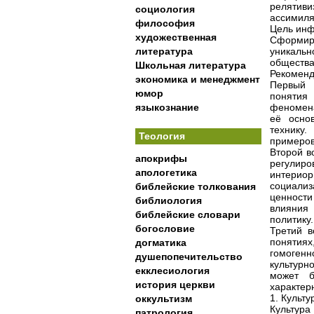
релятиви
социология
ассимиля
философия
Цель ин
художественная
Сформир
литература
уникальн
общества
Школьная литература
Рекомен
экономика и менеджмент
Первый 
юмор
понятия
языкознание
феномена,
её осно
технику
Теология
примеров
Второй в
апокрифы
регулир
апологетика
интерио
социализ
библейские толкования
ценности
библиология
влияния 
библейские словари
политику.
богословие
Третий в
понятиях
догматика
гомогенн
душепопечительство
культурн
екклесиология
может б
история церкви
характер
1. Культ
оккультизм
Культура
патрология