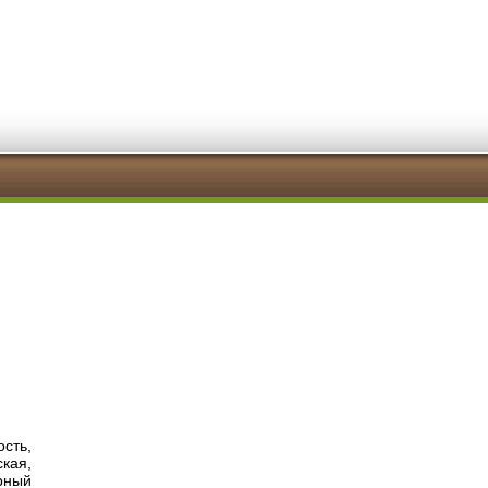
ость,
кая,
рный