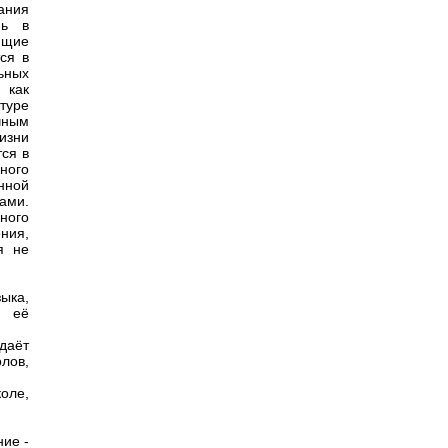
ания
нь в
ющие
ся в
ьных
 как
туре
чным
изни
ся в
ного
нной
ами.
ного
ния,
я не
ыка,
я её
здаёт
лов,
оле,
ние -