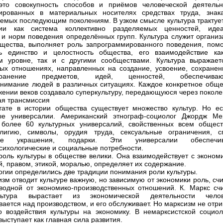
это совокупность способов и приёмов человеческой деятельн
вированных в материальных носителях средствах труда, знак
емых последующим поколениям. В узком смысле культура трактует
гии как система коллективно разделяемых ценностей, идеа
 и норм поведения определённых групп. Культура служит организ
щества, выполняет роль запрограммированного поведения, помо
ть единство и целостность общества, его взаимодействие ка
м уровне, так и с другими сообществами. Культура выражает
ых отношениях, направленных на создание, усвоение, сохранен
странение предметов, идей, ценностей, обеспечива
нимание людей в различных ситуациях. Каждое конкретное обще
жении веков создавало суперкультуру, передающуюся через поколе
ая трансмиссия
тате в истории общества существует множество культур. Но ес
ные универсалии. Американский этнограф-социолог Джордж Ме
более 60 культурных универсалий, свойственных всем общест
лигию, символы, орудия труда, сексуальные ограничения, сп
ные украшения, подарки. Эти универсалии обеспечи
сихологические и социальные потребности.
роль культуры в обществе велики. Она взаимодействует с экономи
й, правом, этикой, моралью, определяет их содержание.
огии определились две традиции понимания роли культуры.
изм отводит культуре важную, но зависимую от экономики роль, сч
водной от экономико-производственных отношений. К. Маркс счи
ьтура вырастает из экономической деятельности челов
вается над производством, и его обслуживает. Но марксизм не отр
о воздействия культуры на экономику. В немарксистской социол
выступает как главная сила развития.