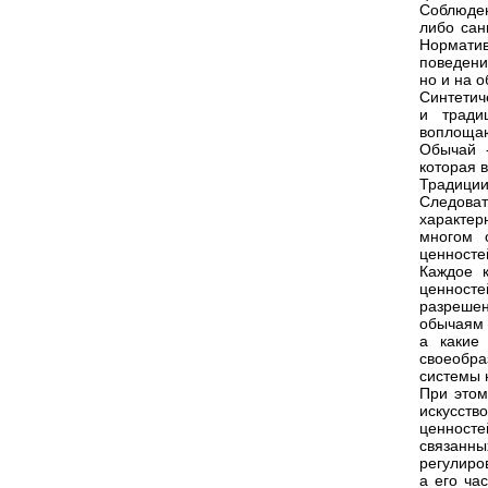
Соблюде
либо сан
Норматив
поведени
но и на 
Синтетич
и тради
воплощаю
Обычай 
которая 
Традиции
Следова
характер
многом 
ценносте
Каждое 
ценносте
разрешен
обычаям 
а какие
своеобра
системы 
При этом
искусств
ценност
связанны
регулиро
а его ча