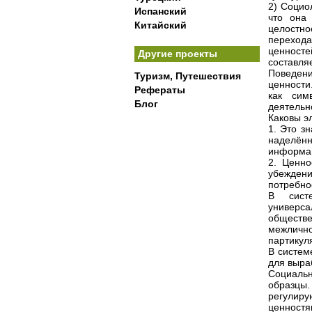
2) Социо
Испанский
что она
Китайский
целостно
перехода
ценносте
Другие проекты
составляе
Поведени
Туризм, Путешествия
ценности
Рефераты
как сим
Блог
деятельн
Каковы э
1. Это з
наделённ
информа
2. Ценно
убеждени
потребно
В систе
универс
общест
межлично
партикул
В систем
для выра
Социальн
образцы.
регулир
ценностя