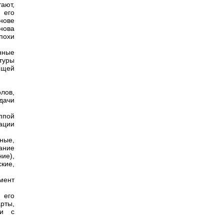
тают,
 его
нове
нова
похи
нные
туры
ющей
олов,
дачи
ппой
ации
ные,
ание
ие),
кие,
мент
 его
рты,
ии с