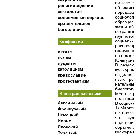
смысле 
религиоведение
объекти
сектология
передава
социоло
современная церковь
образцов
сравнительное
жизни об
богословие
сохрани
группово
социальн
Конфессии
распро
взаимопо
атеизм
на протя
ислам
Культурн
иудаизм
В резуль
католицизм
культур
выделил 
православие
язык, ре
протестантизм
натель
биологоп
Иностранные языки
Место и 
политико
Английский
В социол
1) Маркс
Французский
её произ
Немецкий
что кул
Иврит
надстраи
Японский
обратног
культура 
Турецкий