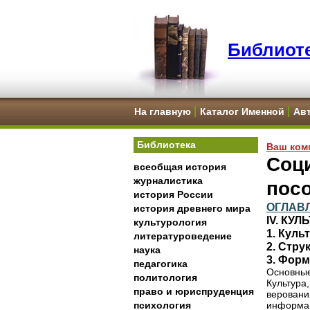
Библиоте
На главную
Каталог Именной
Ав
Библиотека
Ваш ком
Соци
всеобщая история
журналистика
пос
история России
ОГЛАВ
история древнего мира
IV. КУ
культурология
1. Куль
литературоведение
2. Стру
наука
3. Форм
педагогика
Основные
политология
Культура
право и юриспруденция
веровани
психология
информац