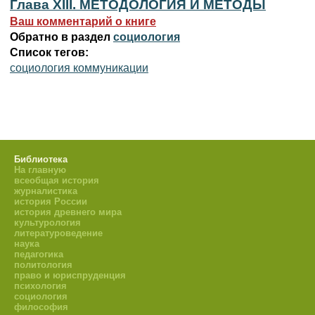
Глава XIII. МЕТОДОЛОГИЯ И МЕТОДЫ
Ваш комментарий о книге
Обратно в раздел
социология
Список тегов:
социология коммуникации
Библиотека
На главную
всеобщая история
журналистика
история России
история древнего мира
культурология
литературоведение
наука
педагогика
политология
право и юриспруденция
психология
социология
философия