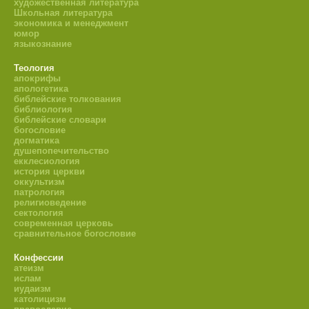
художественная литература
Школьная литература
экономика и менеджмент
юмор
языкознание
Теология
апокрифы
апологетика
библейские толкования
библиология
библейские словари
богословие
догматика
душепопечительство
екклесиология
история церкви
оккультизм
патрология
религиоведение
сектология
современная церковь
сравнительное богословие
Конфессии
атеизм
ислам
иудаизм
католицизм