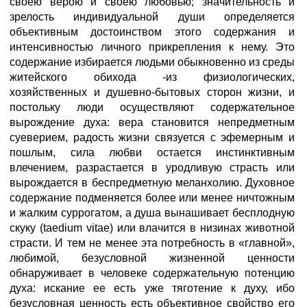
своею верою и своею любовью; значительность и
зрелость индивидуальной души определяется
объективным достоинством этого содержания и
интенсивностью личного прикрепления к нему. Это
содержание избирается людьми обыкновенно из среды
житейского обихода -из физиологических,
хозяйственных и душевно-бытовых сторон жизни, и
постольку люди осуществляют содержательное
вырождение духа: вера становится непредметным
суеверием, радость жизни связуется с эфемерным и
пошлым, сила любви остается инстинктивным
влечением, разрастается в уродливую страсть или
вырождается в беспредметную меланхолию. Духовное
содержание подменяется более или менее ничтожным
и жалким суррогатом, а душа вынашивает бесплодную
скуку (taedium vitae) или влачится в низинах животной
страсти. И тем не менее эта потребность в «главной»,
любимой, безусловной жизненной ценности
обнаруживает в человеке содержательную потенцию
духа: искание ее есть уже тяготение к духу, ибо
безусловная ценность есть объективное свойство его