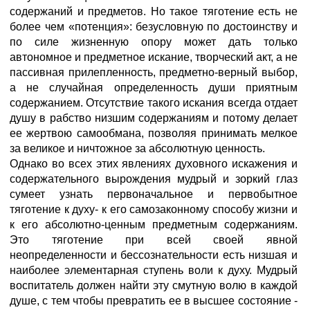
содержаний и предметов. Но такое тяготение есть не
более чем «потенция»: безусловную по достоинству и
по силе жизненную опору может дать только
автономное и предметное искание, творческий акт, а не
пассивная прилепленность, предметно-верный выбор,
а не случайная определенность души приятным
содержанием. Отсутствие такого искания всегда отдает
душу в рабство низшим содержаниям и потому делает
ее жертвою самообмана, позволяя принимать мелкое
за великое и ничтожное за абсолютную ценность.
Однако во всех этих явлениях духовного искажения и
содержательного вырождения мудрый и зоркий глаз
сумеет узнать первоначальное и первобытное
тяготение к духу- к его самозаконному способу жизни и
к его абсолютно-ценным предметным содержаниям.
Это тяготение при всей своей явной
неопределенности и бессознательности есть низшая и
наиболее элементарная ступень воли к духу. Мудрый
воспитатель должен найти эту смутную волю в каждой
душе, с тем чтобы превратить ее в высшее состояние -