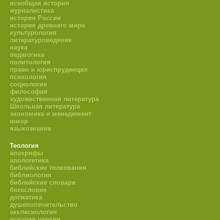
всеобщая история
журналистика
история России
история древнего мира
культурология
литературоведение
наука
педагогика
политология
право и юриспруденция
психология
социология
философия
художественная литература
Школьная литература
экономика и менеджмент
юмор
языкознание
Теология
апокрифы
апологетика
библейские толкования
библиология
библейские словари
богословие
догматика
душепопечительство
екклесиология
история церкви