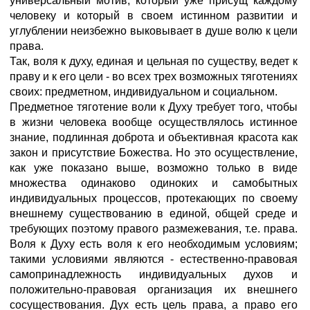
универсальный мотив, который уже присущ каждому
человеку и который в своем истинном развитии и
углублении неизбежно выковывает в душе волю к цели
права.
Так, воля к духу, единая и цельная по существу, ведет к
праву и к его цели - во всех трех возможных тяготениях
своих: предметном, индивидуальном и социальном.
Предметное тяготение воли к Духу требует того, чтобы
в жизни человека вообще осуществлялось истинное
знание, подлинная доброта и объективная красота как
закон и присутствие Божества. Но это осуществление,
как уже показано выше, возможно только в виде
множества одинаково одиноких и самобытных
индивидуальных процессов, протекающих по своему
внешнему существованию в единой, общей среде и
требующих поэтому правого размежевания, т.е. права.
Воля к Духу есть воля к его необходимым условиям;
такими условиями являются - естественно-правовая
самопринадлежность индивидуальных духов и
положительно-правовая организация их внешнего
сосуществования. Дух есть цель права, а право его