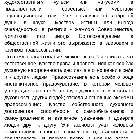
художественным чутьем или «вкусом», в
нравственности - совестью, или чувством
справедливости, или еще органической добротой
души, в науке -чувством истины или иногда
очевидностью, в религии - жаждою Совершенства,
молитвою или иногда Богосозерцанием, в
общественной жизни это выражается в здоровом и
крепком правосознании.
Поэтому правосознание можно было бы описать как
естественное чувство права и правоты или как особую
духовную настроенность инстинкта в отношении к себе
и к другим людям. Правосознание есть особого рода
инстинктивное правочувствие, в котором человек
утверждает свою собственную духовность и признает
духовность других людей; отсюда и основные аксиомы
правосознания: чувство собственного духовного
достоинства, способность к самообязыванию и
самоуправлению и взаимное уважение и доверие
людей друг к другу. Эти аксиомы учат человека
самостоянию, свободе, совместности, взаимности и
солидарности. И прежде всего, и больше всего -