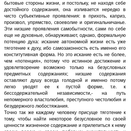
бытовые стороны жизни, и постольку, не находя себе
достойного содержания, она изливается нередко в
чисто субъективные проявления: в прихоть, каприз,
произвол, упрямство, своеволие и оригинальничанье.
Эти низшие проявления самобытности, сами по себе
еще не духовные, обнаруживают, однако, формальную
потенцию духа: искание автономной жизни есть уже
тяготение к духу, ибо самозаконность есть именно его
конститутивная форма. Но это искание есть не более,
чем «потенция», потому что истинное достижение и
удовлетворение возможно только на безусловных
предметных содержаниях; низшие содержания
оставляют душу всегда голодной и именно потому
легко уводят ее к пустой форме, т.е. к
бессодержательной независимости,- на путь
непомерного властолюбия, преступного честолюбия и
безудержного любостяжания.
Точно так же каждому человеку присуще тяготение к
тому, чтобы найти некоторое безусловное по своей
ценности жизненное содержание и прилепиться к нему