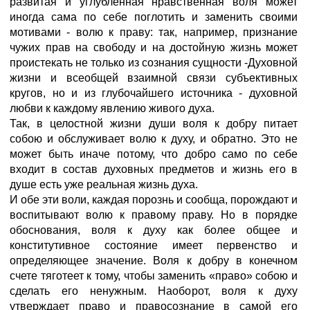
развитая и углубленная нравственная воля может
иногда сама по себе поглотить и заменить своими
мотивами - волю к праву: так, например, признание
чужих прав на свободу и на достойную жизнь может
проистекать не только из сознания сущности -Духовной
жизни и всеобщей взаимной связи субъективных
кругов, но и из глубочайшего источника - духовной
любви к каждому явлению живого духа.
Так, в целостной жизни души воля к добру питает
собою и обслуживает волю к духу, и обратно. Это не
может быть иначе потому, что добро само по себе
входит в состав духовных предметов и жизнь его в
душе есть уже реальная жизнь духа.
И обе эти воли, каждая порознь и сообща, порождают и
воспитывают волю к правому праву. Но в порядке
обоснования, воля к духу как более общее и
конститутивное состояние имеет первенство и
определяющее значение. Воля к добру в конечном
счете тяготеет к тому, чтобы заменить «право» собою и
сделать его ненужным. Наоборот, воля к духу
утверждает право и правосознание в самой его