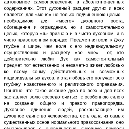
автономное самоопределение в абсолютно-ценных
содержаниях. Этот духовный расцвет других и всех
является для «меня» не только подчиненною целью -
необходимою для «моего» духовного роста,
обогащения и ограждения, но и самостоятельною
целью, которую «я» признаю и в чисто духовном, и в
чисто нравственном порядке. Предметная воля к Духу
глубже и шире, чем воля к его индивидуальному
осуществлению и расцвету «во мне». Тот, кто
действительно любит Дух как самостоятельный
предмет, тот естественно и незаметно живет любовью
ко всему сонму действительных и возможных
индивидуальных духов, и эта любовь его получает всю
глубину нравственного и религиозного оправдания.
Понятно, что такое искание духа во всех и для всех
заставляет волю сосредоточиться с особенною силою
на создании общего и правого правопорядка.
Духовное единение людей, раскрывающее им
духовное единство человечества, есть одна из самых
существенных основ нормального правосознания; оно
обнаруживает с очевидностью духовную природу