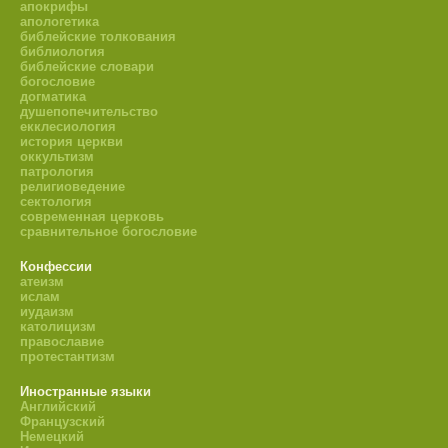
апокрифы
апологетика
библейские толкования
библиология
библейские словари
богословие
догматика
душепопечительство
екклесиология
история церкви
оккультизм
патрология
религиоведение
сектология
современная церковь
сравнительное богословие
Конфессии
атеизм
ислам
иудаизм
католицизм
православие
протестантизм
Иностранные языки
Английский
Французский
Немецкий