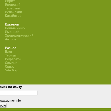
Иврит
Японский
Турецкий
Испанский
Китайский
Каталоги
Новые книги
Именной
Хронологический
Авторы
Разное
Блог
Туризм
Рефераты
Ссылки
Связь
Site Map
оиск по сайту
www.gumer.info