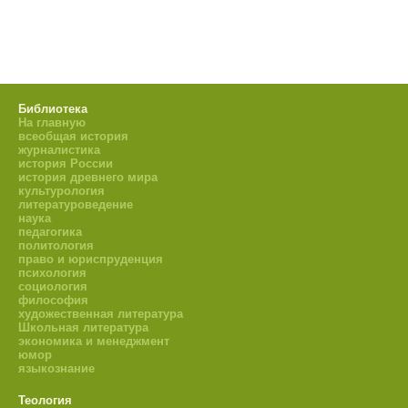
Библиотека
На главную
всеобщая история
журналистика
история России
история древнего мира
культурология
литературоведение
наука
педагогика
политология
право и юриспруденция
психология
социология
философия
художественная литература
Школьная литература
экономика и менеджмент
юмор
языкознание
Теология