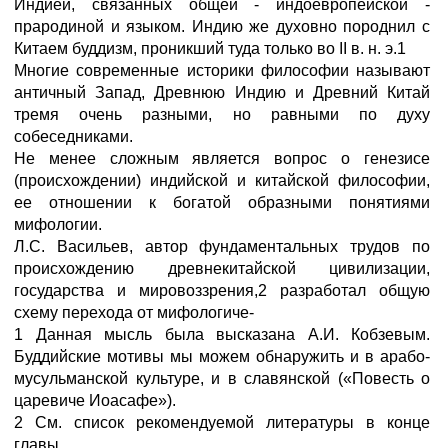
Индией, связанных общей - индоевропейской -
прародиной и языком. Индию же духовно породнил с
Китаем буддизм, проникший туда только во II в. н. э.1
Многие современные историки философии называют
античный Запад, Древнюю Индию и Древний Китай
тремя очень разными, но равными по духу
собеседниками.
Не менее сложным является вопрос о генезисе
(происхождении) индийской и китайской философии,
ее отношении к богатой образными понятиями
мифологии.
Л.С. Васильев, автор фундаментальных трудов по
происхождению древнекитайской цивилизации,
государства и мировоззрения,2 разработал общую
схему перехода от мифологиче-
1 Данная мысль была высказана А.И. Кобзевым.
Буддийские мотивы мы можем обнаружить и в арабо-
мусульманской культуре, и в славянской («Повесть о
царевиче Иоасафе»).
2 См. список рекомендуемой литературы в конце
главы.