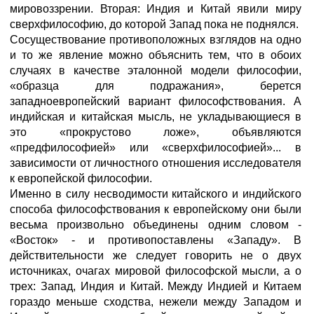
мировоззрении. Вторая: Индия и Китай явили миру
сверхфилософию, до которой Запад пока не поднялся.
Сосуществование противоположных взглядов на одно
и то же явление можно объяснить тем, что в обоих
случаях в качестве эталонной модели философии,
«образца для подражания», берется
западноевропейский вариант философствования. А
индийская и китайская мысль, не укладывающиеся в
это «прокрустово ложе», объявляются
«предфилософией» или «сверхфилософией»... в
зависимости от личностного отношения исследователя
к европейской философии.
Именно в силу несводимости китайского и индийского
способа философствования к европейскому они были
весьма произвольно объединены одним словом -
«Восток» - и противопоставлены «Западу». В
действительности же следует говорить не о двух
источниках, очагах мировой философской мысли, а о
трех: Запад, Индия и Китай. Между Индией и Китаем
гораздо меньше сходства, нежели между Западом и