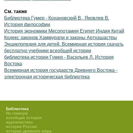
См. также
Библиотека Гумер - Кохановский В., Яковлев В.
История философии
История экономики Месопотамия Египет Индия Китай
Кодекс законов Хаммурапи и законы Артхашастры
Энциклопедия для детей. Всемирная история скачать
бесплатно учебники всеобщей истории
библиотека истории Гумер - Васильев Л. История
Востока
Всемирная история государств Древнего Востока -
электронная историческая библиотека
Библиотека
На главную
всеобщая история
журналистика
история России
история древнего мира