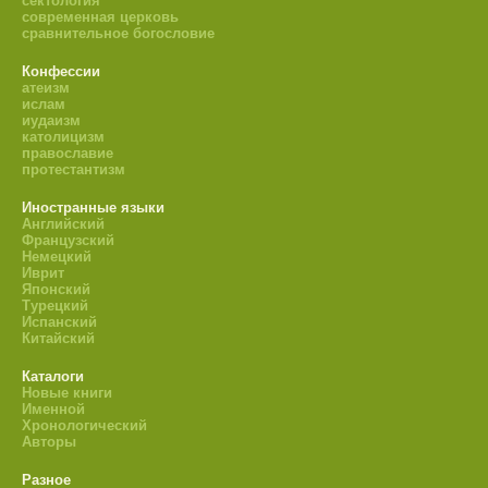
сектология
современная церковь
сравнительное богословие
Конфессии
атеизм
ислам
иудаизм
католицизм
православие
протестантизм
Иностранные языки
Английский
Французский
Немецкий
Иврит
Японский
Турецкий
Испанский
Китайский
Каталоги
Новые книги
Именной
Хронологический
Авторы
Разное