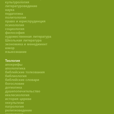
культурология
литературоведение
наука
педагогика
политология
право и юриспруденция
психология
социология
философия
художественная литература
Школьная литература
экономика и менеджмент
юмор
языкознание
Теология
апокрифы
апологетика
библейские толкования
библиология
библейские словари
богословие
догматика
душепопечительство
екклесиология
история церкви
оккультизм
патрология
религиоведение