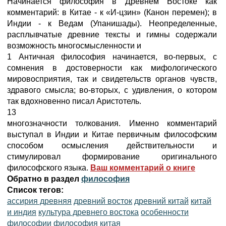
Начинается философия в Древнем Востоке как
комментарий: в Китае - к «И-цзин» (Канон перемен); в
Индии - к Ведам (Упанишады). Неопределенные,
расплывчатые древние тексты и гимны содержали
возможность многосмысленности и
1 Античная философия начинается, во-первых, с
сомнения в достоверности как мифологического
мировосприятия, так и свидетельств органов чувств,
здравого смысла; во-вторых, с удивления, о котором
так вдохновенно писал Аристотель.
13
многозначности толкования. Именно комментарий
выступал в Индии и Китае первичным философским
способом осмысления действительности и
стимулировал формирование оригинального
философского языка.
Ваш комментарий о книге
Обратно в раздел
философия
Список тегов:
ассирия древняя
древний восток
древний китай
китай
и индия
культура древнего востока
особенности
философии
философия китая