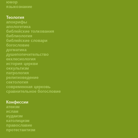
юмор
языкознание
Теология
апокрифы
апологетика
библейские толкования
библиология
библейские словари
богословие
догматика
душепопечительство
екклесиология
история церкви
оккультизм
патрология
религиоведение
сектология
современная церковь
сравнительное богословие
Конфессии
атеизм
ислам
иудаизм
католицизм
православие
протестантизм