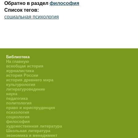
Обратно в раздел
философия
Список тегов:
социальная психология
Библиотека
На главную
всеобщая история
журналистика
история России
история древнего мира
культурология
литературоведение
наука
педагогика
политология
право и юриспруденция
психология
социология
философия
художественная литература
Школьная литература
экономика и менеджмент