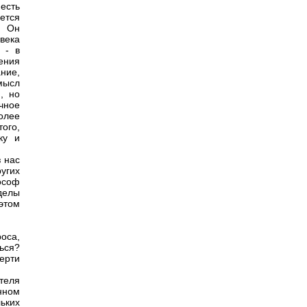
есть
ется
. Он
века
 - в
ения
ние,
мысл
, но
чное
более
ого,
ку и
з нас
угих
ософ
делы
 этом
роса,
ться?
мерти
теля
нном
ьких