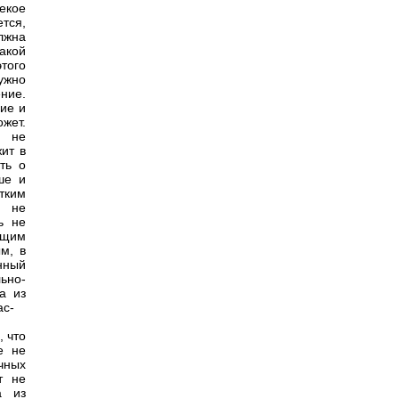
екое
ется,
олжна
такой
того
ужно
ние.
ние и
жет.
, не
ит в
ть о
ше и
тким
я не
ь не
ющим
м, в
нный
ьно-
а из
ас-
, что
е не
чных
т не
а из