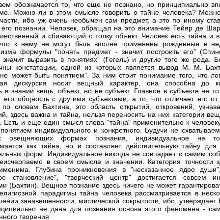
вом обозначается то, что еще не познано, но принципиально вп
мо. Можно ли в этом смысле говорить о тайне человека? Можно
тчасти, ибо уж очень необычен сам предмет, а это по иному став
 его познании. Человек, обращал на это внимание Тейяр де Шар
инственный и сбивающий с толку объект. Человек есть тайна и в
 что к нему не могут быть вполне применены рожденные в не
изма формулы "понять предмет - значит построить его" (Спино
- значит выразить в понятиях" (Гегель) и другие того же рода. 
чны констатации, одной из которых является вывод М. М. Бахт
 не может быть понятием". За ним стоит понимание того, что лог
ная дискурсия носит вещный характер, она способна до к
ь в знании вещь, объект, но не субъект. Главное в субъекте не то
 его общность с другими субъектами, а то, что отличает его от 
 по словам Бахтина, это область открытий, откровений, узнава
й, здесь важна и тайна, нельзя переносить на них категории вещ
. Есть и еще один смысл слова "тайна" применительно к человеку
 понятием индивидуального и конкретного. Будучи не схватываем
х овещняющих формах познания, индивидуальное не то
мается как тайна, но и составляет действительную тайну для 
ельных форм. Индивидуальное никогда не совпадает с самим соб
еисчерпаемо в своем смысле и значении. Категория точности з
именима. Глубина проникновения в "несказанное ядро души"
ное становление", "творческий центр" достигается совсем и
ми (Бахтин). Вещное познание здесь ничего не может гарантирова
елигиозной парадигмы тайна человека рассматривается в неско
чении занавешенности, мистической сокрытости, ибо, утверждает 
ципиально не дана для познания основа этого феномена - сам
нного творения