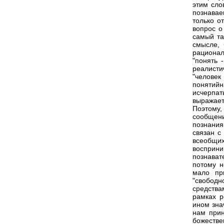
этим сло
познавае
только о
вопрос о
самый та
смысле,
рационал
"понять 
реалисти
"человек
понятий
исчерпат
выражает
Поэтому,
сообщени
познания
связан с
всеобщи
восприни
познават
потому н
мало пр
"свобод
средства
рамках р
ином зна
нам прин
божестве