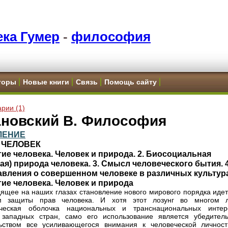
ка Гумер
-
философия
торы
Новые книги
Связь
Помощь сайту
рии (1)
ановский В. Философия
ЛЕНИЕ
V ЧЕЛОВЕК
тие человека. Человек и природа. 2. Биосоциальная
ая) природа человека. 3. Смысл человеческого бытия. 4
авления о совершенном человеке в различных культур
тие человека. Человек и природа
ящее на наших глазах становление нового мирового порядка идет
м защиты прав человека. И хотя этот лозунг во многом 
ическая оболочка национальных и транснациональных интер
 западных стран, само его использование является убедител
ьством все усиливающегося внимания к человеческой личност