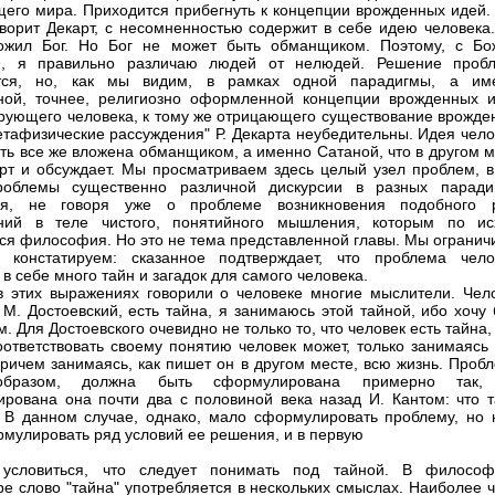
его мира. Приходится прибегнуть к концепции врожденных идей.
оворит Декарт, с несомненностью содержит в себе идею человека.
ожил Бог. Но Бог не может быть обманщиком. Поэтому, с Бо
, я правильно различаю людей от нелюдей. Решение проб
ется, но, как мы видим, в рамках одной парадигмы, а им
ной, точнее, религиозно оформленной концепции врожденных и
рующего человека, к тому же отрицающего существование врожде
етафизические рассуждения" Р. Декарта неубедительны. Идея чело
ть все же вложена обманщиком, а именно Сатаной, что в другом м
рт и обсуждает. Мы просматриваем здесь целый узел проблем, в
роблемы существенно различной дискурсии в разных паради
я, не говоря уже о проблеме возникновения подобного 
ений в теле чистого, понятийного мышления, которым по ис
ся философия. Но это не тема представленной главы. Мы огранич
о констатируем: сказанное подтверждает, что проблема чело
в себе много тайн и загадок для самого человека.
 этих выражениях говорили о человеке многие мыслители. Чело
 М. Достоевский, есть тайна, я занимаюсь этой тайной, ибо хочу
. Для Достоевского очевидно не только то, что человек есть тайна,
соответствовать своему понятию человек может, только занимаясь
причем занимаясь, как пишет он в другом месте, всю жизнь. Проб
образом, должна быть сформулирована примерно так,
рована она почти два с половиной века назад И. Кантом: что т
 В данном случае, однако, мало сформулировать проблему, но 
мулировать ряд условий ее решения, и в первую
 условиться, что следует понимать под тайной. В философ
ре слово "тайна" употребляется в нескольких смыслах. Наиболее 