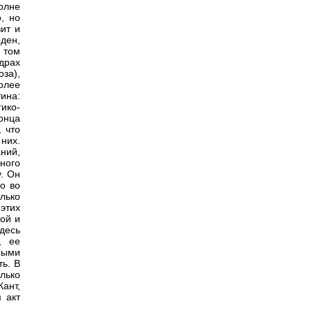
олне
, но
ит и
ден,
 том
драх
за),
Более
ина:
ико-
онца
, что
них.
ний,
ного
. Он
о во
лько
этих
ой и
десь
, ее
ными
ть. В
лько
Кант,
 акт