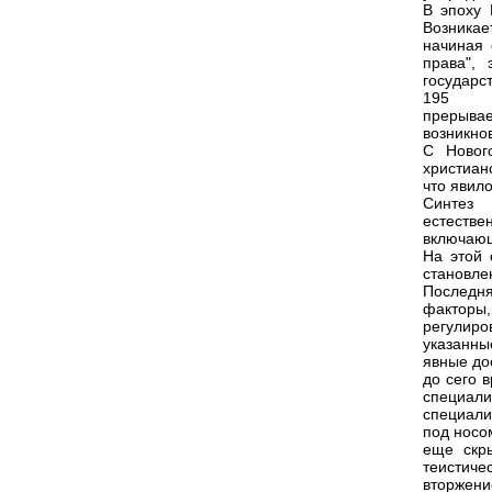
В эпоху 
Возникае
начиная 
права",
государст
195
прерывае
возникно
С Новог
христиан
что явил
Синтез 
естеств
включающ
На этой 
становле
Последн
факторы
регулир
указанны
явные до
до сего 
специал
специали
под носом
еще скр
теистич
вторжени