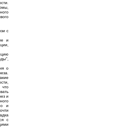
сти.
рмы,
ного
вого
язи с
ме и
ции,
пцию
ды",
ия о
еза.
акие
сти,
 что
вать
ез и
ного
но и
очти
гадка
ся с
щими