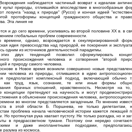
Возрождения наблюдается частичный возврат к идеалам антично
т культ природы, отлившийся впоследствие в многообразные фо
от лозунга "назад к природе" (Руссо) и кончая идеей "естествен
 этой протоформы концепций гражданского общества и право
ва. Эта линия не
тся и до сего времени, усиливаясь во второй половине XX в. в св
вением глобальных проблем современности.
о времени, однако, возрождается в секуляризированной фор
ская идея превосходства над природой, ее покорения и эксплуата
ось одним из источников деятельностной парадигмы.
этих двух тенденций позволил сформулировать конце
енного происхождения человека и сотворения "второй приро
ей и природу самого человека.
основе в Новое время возникли совершенно новые представлен
нии человека из природы, отлившиеся в идею антропосоциоген
яя предполагает комплексный подход, включающий обычно т
, как труд, язык, сознание, те или иные формы общно
ования брачных отношений, нравственность. Несмотря на то,
е концепции претендуют на научность и могут продемонстриро
стижения в объяснении происхождения человека, антропосоциоген
времени во многом представляется загадочным. По мнению извест
иста в этой области Б. Поршнева, не только дилетантам, 
стам проблема начала человеческой истории кажется лежащей п
. Но протянутая рука хватает пустоту. Не только разгадка, но и за
ыты в предрассветном тумане. Поэтому они нередко сочетают
ескими и даже инопланетными подходами, предполагаю
е разума из космоса.