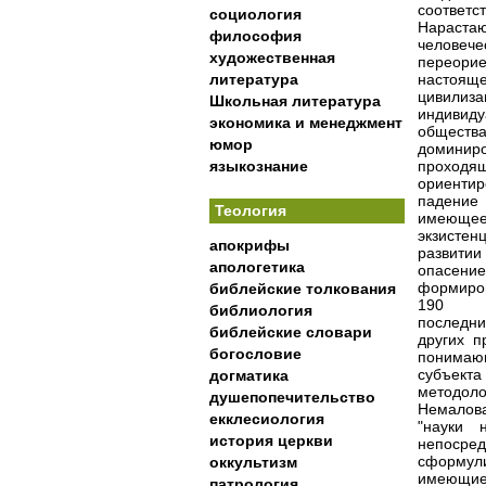
соответс
социология
Нараста
философия
челове
художественная
переори
литература
настояще
цивилиза
Школьная литература
индивид
экономика и менеджмент
обществ
юмор
доминир
языкознание
проход
ориентир
падение
Теология
имеющее
экзистен
апокрифы
развитии
апологетика
опасени
формиров
библейские толкования
190
библиология
последни
библейские словари
других п
богословие
понимающ
субъект
догматика
методоло
душепопечительство
Немалов
екклесиология
"науки 
история церкви
непосре
сформул
оккультизм
имеющие 
патрология