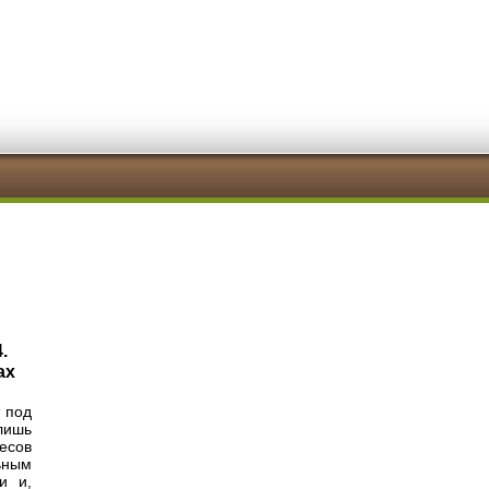
.
ах
 под
лишь
есов
ьным
и и,