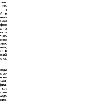
чин.
ению
ли к
ый в
ьной
ской
сфер
цены
ая и
льно
ское
ане,
ной,
ми в
огий
ека,
реди
емую
е на
кой,
фии.
 как
орые
хода
ния,