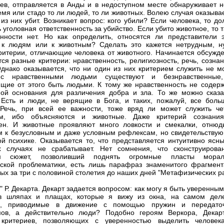
ев, отправляется в Анды и в недоступном месте обнаруживает н
емя или стадо то ли людей, то ли животных. Волею случая оказыва
 из них убит. Возникает вопрос: кого убили? Если человека, то д
 уголовная ответственность за убийство. Если убито животное, то 
енности нет. Но как определить, относятся ли представители э
 к людям или к животным? Сделать это кажется нетрудным, н
критерии, отличающие человека от животного. Начинается обсужде
ся разные критерии: нравственность, религиозность, речь, созна
Однако оказывается, что ни один из них критерием служить не мо
с нравственными людьми существуют и безнравственные
щие от этого быть людьми. К тому же нравственность не содерж
ой основания для различения добра и зла. То же можно сказа
 Есть и люди, не верящие в Бога, и таких, пожалуй, все боль
Речь, при всей ее важности, тоже вряд ли может служить че
ем, ибо объясняются и животные. Даже критерий сознани
ен. И животные проявляют много ловкости и смекалки, отнюд
 к безусловным и даже условным рефлексам, но свидетельству
ой психике. Оказывается то, что представляется интуитивно ясны
х случаях не срабатывает. Нет сомнения, что сконструирова
м сюжет, позволивший поднять огромные пласты морал
кой проблематики, есть лишь парафраз знаменитого фрагмент
ых за три с половиной столетия до наших дней "Метафизических р
 Р. Декарта. Декарт задается вопросом: как могу я быть уверенным
в шляпах и плащах, которые я вижу из окна, на самом дел
ы, приводимые в движение с помощью пружин и передато
мов, а действительно люди? Подобно героям Веркора, Декар
 критериев, позволяющих с уверенностью выделить человек