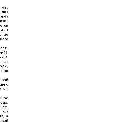
 мы,
делах
лему
азов
ется
и от
ение
ного
ность
кий).
ным.
 как
роды,
ты на
овой
век.
ть в
жное
оде,
щее.
 как
й, а
овой