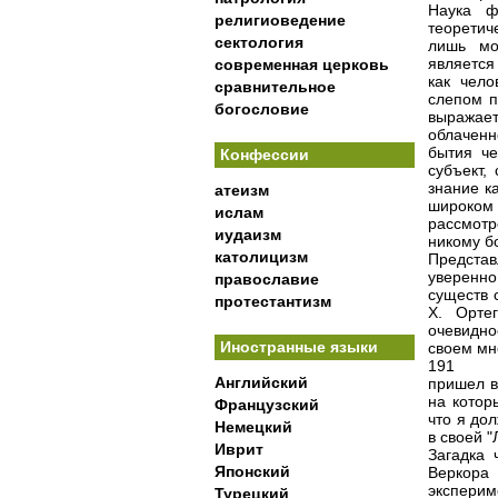
Наука ф
религиоведение
теоретич
сектология
лишь мо
является
современная церковь
как чело
сравнительное
слепом п
богословие
выражае
облаченн
бытия че
Конфессии
субъект,
знание к
атеизм
широком 
ислам
рассмотр
иудаизм
никому б
католицизм
Представ
уверенно
православие
существ 
протестантизм
X. Орте
очевидно
Иностранные языки
своем мн
191
Английский
пришел в
на котор
Французский
что я до
Немецкий
в своей "
Иврит
Загадка 
Японский
Веркора
экспери
Турецкий