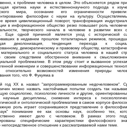
твенно, к проблеме человека в целом. Это объясняется рядом при
ющая критика науки и естественнонаучного подхода к изуч
ческого мира, осознание его ограниченности приве
ентированию философии с науки на культуру. Осуществляем
е время цивилизационный поворот, трансформация индустриал
ции в информационное общество резко повышает роль человече
уальности, творческого начала в человеке в развитии всех 
а. Еще одной причиной является уход с исторической с
овавших в недавнем прошлом тоталитарных режимов, прошедш
ящая деколонизация, тенденция перехода к социа
ованному, демократическому и правовому обществу, катастрофиче
 материального и социального статуса человека в нашей стр
 своим следствием обостренное внимание к смысложизнен
циальной проблематике. В этом ряду стоит и вызванное успеха
 генной инженерии и совершенствовании информационных технол
е относительно возможностей изменения природы челов
ания того, что Ф. Фукуяма в
й год XX в. назвал "запрограммированным недочеловеком". С
ричин можно назвать настойчивые попытки создать так называ
ую социологию, психологию личности и другие, ориентированны
а научные дисциплины, снижение интереса к гносеологичес
гической и онтологической проблематике в самом корпусе филосо
ажную роль играет сохранившееся представление о философии
наук" понимание ее как основы наук, особенно тех, кот
дственно имеют дело с человеком. В рамках этого под
ированы специфические характеристики философского зна
непосредственное отношение к рассматриваемой нами теме.