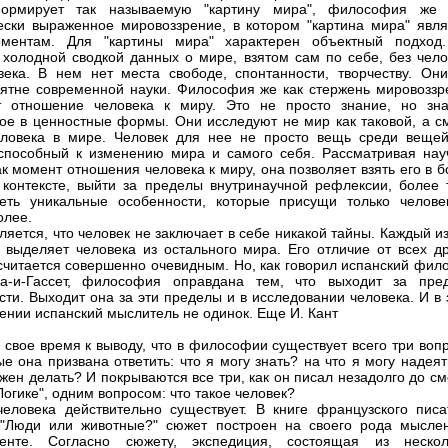
ормирует так называемую "картину мира", философия же 
ески выраженное мировоззрение, в котором "картина мира" явля
ментам. Для "картины мира" характерен объектный подход
 холодной сводкой данных о мире, взятом сам по себе, без чело
века. В нем нет места свободе, спонтанности, творчеству. Они
ятне современной науки. Философия же как стержень мировоззр
т отношение человека к миру. Это не просто знание, но зна
ое в ценностные формы. Они исследуют не мир как таковой, а с
ловека в мире. Человек для нее не просто вещь среди вещей
 способный к изменению мира и самого себя. Рассматривая нау
ак момент отношения человека к миру, она позволяет взять его в 
контексте, выйти за пределы внутринаучной рефлексии, более т
еть уникальные особенности, которые присущи только челове
олее.
ляется, что человек не заключает в себе никакой тайны. Каждый и
 выделяет человека из остального мира. Его отличие от всех др
считается совершенно очевидным. Но, как говорил испанский фил
га-и-Гассет, философия оправдана тем, что выходит за пре
сти. Выходит она за эти пределы и в исследовании человека. И в
ении испанский мыслитель не одинок. Еще И. Кант
 свое время к выводу, что в философии существует всего три воп
ые она призвана ответить: что я могу знать? на что я могу надея
лжен делать? И покрываются все три, как он писал незадолго до с
Логике", одним вопросом: что такое человек?
человека действительно существует. В книге французского писа
 "Люди или животные?" сюжет построен на своего рода мысле
менте. Согласно сюжету, экспедиция, состоящая из нескол