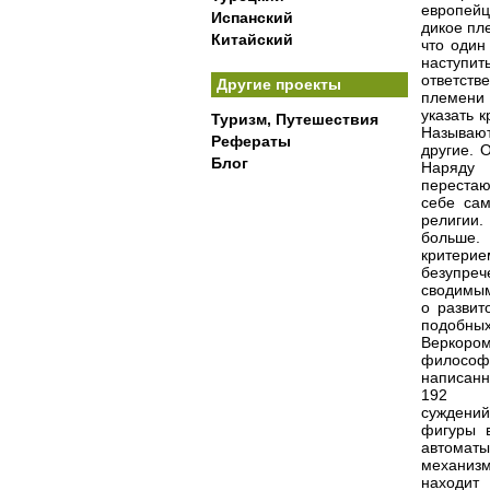
европейц
Испанский
дикое пл
Китайский
что один
наступить
ответств
Другие проекты
племени
указать 
Туризм, Путешествия
Называют
Рефераты
другие. 
Блог
Наряду 
перестаю
себе сам
религии.
больше. 
критери
безупреч
сводимым
о развит
подобны
Веркоро
философс
написанн
192
суждений"
фигуры 
автомат
механиз
находит