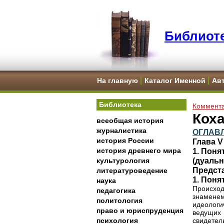
Библиоте
На главную
Каталог Именной
Ав
Библиотека
Коммента
Кох
всеобщая история
журналистика
ОГЛАВ
история России
Глава 
история древнего мира
1. Поня
(дуальн
культурология
Предст
литературоведение
1. Поня
наука
Происход
педагогика
знамене
политология
идеолог
право и юриспруденция
ведущих
психология
свидетел