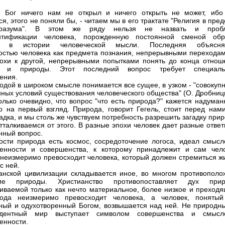
. Бог ничего нам не открыл и ничего открыть не может, ибо
я, этого не поняли бы, - читаем мы в его трактате "Религия в пре
 разума". В этом же ряду нельзя не назвать и проб
нтификации человека, порожденную постоянной сменой обр
а в истории человеческой мысли. Последняя объясня
остью человека как предмета познания, непрерывными переходам
охи к другой, непрерывными попытками понять до конца отнош
а и природы. Этот последний вопрос требует специаль
ения.
одой в широком смысле понимается все сущее, в узком - "совокуп
нных условий существования человеческого общества" (О. Дробниц
олько очевидно, что вопрос "что есть природа?" кажется надуман
о на первый взгляд. Природа, говорит Гегель, стоит перед нами
гадка, и мы столь же чувствуем потребность разрешить загадку при
отталкиваемся от этого. В разные эпохи человек дает разные отве
нный вопрос.
ости природа есть космос, сосредоточение логоса, идеал смысл
енности и совершенства, к которому принадлежит и сам чело
неизмеримо превосходит человека, который должен стремиться жи
с ней.
анской цивилизации складывается иное, во многом противополо
ие природы. Христианство противопоставляет дух прир
иваемой только как нечто материальное, более низкое и преходя
ода неизмеримо превосходит человека, а человек, понятый
ный и одухотворенный Богом, возвышается над ней. Не природны
ндентный мир выступает символом совершенства и смысл
енности.