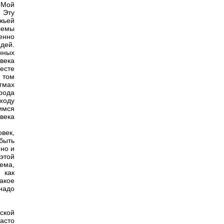
 Мой
 Эту
жьей
лемы
енно
дей.
нных
века
есте
 том
гмах
рода
ходу
имся
века
век,
 быть
 но и
 этой
лема,
 как
акое
надо
ской
часто