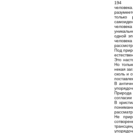
194
человека
разумеетс
только
самоиде
человек
уникальн
одной эп
человек
рассмотр
Под прир
естестве
Это наст
Но тольк
некая за
сколь и 
поставле
В античн
упорядоч
Природа 
согласии 
В христи
пониман
рассматр
Не прир
сотворен
трансце
упорядоч