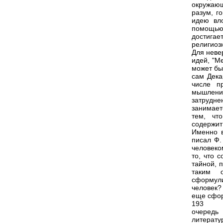
окружающ
разум, г
идею вл
помощью
достига
религиоз
Для неве
идей, "М
может бы
сам Дека
числе п
мышлени
затрудн
занимает
тем, чт
содержит 
Именно в
писал Ф.
человеком
то, что 
тайной, 
таким 
сформули
человек?
еще сфор
193
очередь
литерату