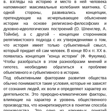
в. взгляды на историю и место в ней человека
напоминают максимальные колебания маятника. С
одной стороны, развивались концепции,
претендующие на исчерпывающее объяснение
истории на основе религиозно-философских и
духовно-идеологических построений (О. Шпенглер, А.
Тойнби), а с другой - концепции сторонников
релятивистского подхода с их утверждениями о том,
что история имеет только субъективный смысл,
который придает ей сам человек. В конце 80-х гг. XX в.
появилась концепция "конца истории" (Ф. Фукуяма).
Чтобы разобраться в этом разнообразии мнений и
гипотез, необходимо обратиться к проблеме
объективного и субъективного в истории.
Под объективными факторами развития общества
обычно понимаются такие условия, которые не зависят
от сознания людей, их воли и определяют характер их
деятельности. Это природно-климатические факторы,
влияющие на характер и уровень общественного
производства, что конкретизируется в понятии способа
производства. Это одно из ключевых понятий