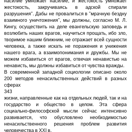
насилие умножает насилие, и жестокость умножает
жестокость, закручиваясь в адской спирали
разрушения". Дабы не провалиться в "мрачную бездну
взаимного уничтожения", мы должны, согласно М. Л.
Кингу, осуществить на деле евангельскую заповедь и
возлюбить наших врагов, научиться прощать, ибо зло,
творимое нашим ближним, не отражает всей сущности
человека, а также искать не поражения и унижения
нашего врага, а взаимопонимания и дружбы. Мы не
можем избавиться от врагов, отвечая ненавистью на
ненависть, мы должны избавиться от чувства вражды.
В современной западной социологии описано около
200 методов ненасильственных действий в разных
сферах
343
жизни, направленные как на отдельных людей, так и на
государство и общество в целом. Эта сфера
социально-философской мысли сейчас интенсивно
развивается, что обусловлено необходимостью
ненасильственного решения проблем развития
человечества в XXI в.