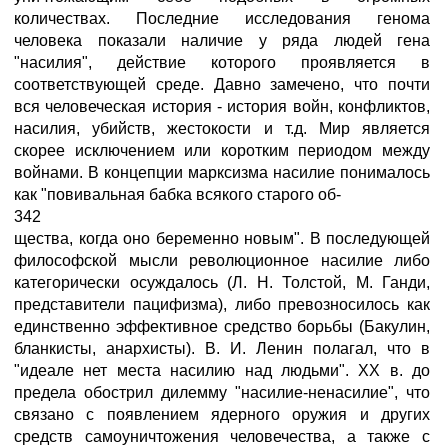
количествах. Последние исследования генома
человека показали наличие у ряда людей гена
"насилия", действие которого проявляется в
соответствующей среде. Давно замечено, что почти
вся человеческая история - история войн, конфликтов,
насилия, убийств, жестокости и т.д. Мир является
скорее исключением или коротким периодом между
войнами. В концепции марксизма насилие понималось
как "повивальная бабка всякого старого об-
342
щества, когда оно беременно новым". В последующей
философской мысли революционное насилие либо
категорически осуждалось (Л. Н. Толстой, М. Ганди,
представители пацифизма), либо превозносилось как
единственно эффективное средство борьбы (Бакулин,
бланкисты, анархисты). В. И. Ленин полагал, что в
"идеале нет места насилию над людьми". XX в. до
предела обострил дилемму "насилие-ненасилие", что
связано с появлением ядерного оружия и других
средств самоуничтожения человечества, а также с