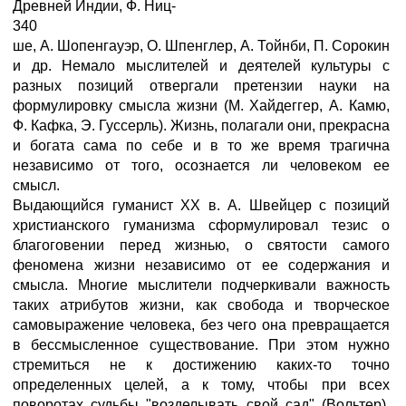
Древней Индии, Ф. Ниц-
340
ше, А. Шопенгауэр, О. Шпенглер, А. Тойнби, П. Сорокин
и др. Немало мыслителей и деятелей культуры с
разных позиций отвергали претензии науки на
формулировку смысла жизни (М. Хайдеггер, А. Камю,
Ф. Кафка, Э. Гуссерль). Жизнь, полагали они, прекрасна
и богата сама по себе и в то же время трагична
независимо от того, осознается ли человеком ее
смысл.
Выдающийся гуманист XX в. А. Швейцер с позиций
христианского гуманизма сформулировал тезис о
благоговении перед жизнью, о святости самого
феномена жизни независимо от ее содержания и
смысла. Многие мыслители подчеркивали важность
таких атрибутов жизни, как свобода и творческое
самовыражение человека, без чего она превращается
в бессмысленное существование. При этом нужно
стремиться не к достижению каких-то точно
определенных целей, а к тому, чтобы при всех
поворотах судьбы "возделывать свой сад" (Вольтер).