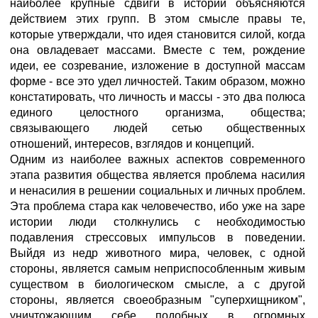
наиболее крупные сдвиги в истории объясняются
действием этих групп. В этом смысле правы те,
которые утверждали, что идея становится силой, когда
она овладевает массами. Вместе с тем, рождение
идеи, ее созревание, изложение в доступной массам
форме - все это удел личностей. Таким образом, можно
констатировать, что личность и массы - это два полюса
единого целостного организма, общества;
связывающего людей сетью общественных
отношений, интересов, взглядов и концепций.
Одним из наиболее важных аспектов современного
этапа развития общества является проблема насилия
и ненасилия в решении социальных и личных проблем.
Эта проблема стара как человечество, ибо уже на заре
истории люди столкнулись с необходимостью
подавления стрессовых импульсов в поведении.
Выйдя из недр животного мира, человек, с одной
стороны, является самым неприспособленным живым
существом в биологическом смысле, а с другой
стороны, является своеобразным "суперхищником",
уничтожающим себе подобных в огромных