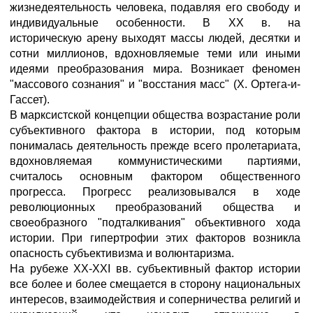
жизнедеятельность человека, подавляя его свободу и
индивидуальные особенности. В XX в. на
историческую арену выходят массы людей, десятки и
сотни миллионов, вдохновляемые теми или иными
идеями преобразования мира. Возникает феномен
"массового сознания" и "восстания масс" (X. Ортега-и-
Гассет).
В марксистской концепции общества возрастание роли
субъективного фактора в истории, под которым
понималась деятельность прежде всего пролетариата,
вдохновляемая коммунистическими партиями,
считалось основным фактором общественного
прогресса. Прогресс реализовывался в ходе
революционных преобразований общества и
своеобразного "подталкивания" объективного хода
истории. При гипертрофии этих факторов возникла
опасность субъективизма и волюнтаризма.
На рубеже XX-XXI вв. субъективный фактор истории
все более и более смещается в сторону национальных
интересов, взаимодействия и соперничества религий и