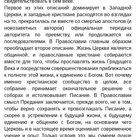
свидетельствовать в сем веке.
Первое из этих описаний доминирует в Западной
Церкви, и западные христиане расходятся во взглядах
на то, прекратилась ли вместе со смертью апостолов (и
новозаветных авторов) официальная передача
авторитета по преемству, или продолжается их
последователями. В Православии главным образом
преобладает второе описание. Жизнь Церкви является
общинной, и православные христиане собираются
вместе для того, чтобы прославлять жизнь Грядущего
Века и посредством совершенствования приближаться
к полноте этой жизни, к единению с Богом. Вот почему
именно христианское сообщество в целом, все
собрание принимает окончательное решение о
соборах и истолковывает Писание. В Православии
смысл Предания заключается, прежде всего, не в том,
чтобы верно сохранять и провозглашать Писание, а
скорее в устремлении к будущей жизни, к будущему
единению и общению с Богом, на основании чего
Церковь и в настоящее время оценивает современное
учение и опыт. Только усвоив это, мы сумеем лучше