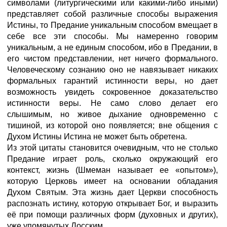
символами (литургическими или какими-либо иными)
представляет собой различные способы выражения
Истины, то Предание уникальным способом вмещает в
себе все эти способы. Мы намеренно говорим
уникальным, а не единым способом, ибо в Предании, в
его чистом представлении, нет ничего формального.
Человеческому сознанию оно не навязывает никаких
формальных гарантий истинности веры, но дает
возможность увидеть сокровенное доказательство
истинности веры. Не само слово делает его
слышимым, но живое дыхание одновременно с
тишиной, из которой оно появляется; вне общения с
Духом Истины Истина не может быть обретена.
Из этой цитаты становится очевидным, что не столько
Предание играет роль, сколько окружающий его
контекст, жизнь (Шмеман называет ее «опытом»),
которую Церковь имеет на основании обладания
Духом Святым. Эта жизнь дает Церкви способность
распознать истину, которую открывает Бог, и выразить
её при помощи различных форм (духовных и других),
уже упомянутых Лосским.