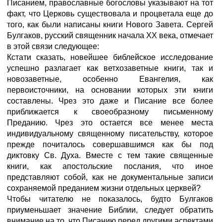
Писанием, православные богословы указывают на тот
факт, что Церковь существовала и процветала еще до
того, как были написаны книги Нового Завета. Сергей
Булгаков, русский священник начала XX века, отмечает
в этой связи следующее:
Кстати сказать, новейшее библейское исследование
успешно разлагает как ветхозаветные книги, так и
новозаветные, особенно Евангелия, как
первоисточники, на основании которых эти книги
составлены. Чрез это даже и Писание все более
приближается к своеобразному письменному
Преданию. Чрез это остается все менее места
индивидуальному священному писательству, которое
прежде почиталось совершавшимся как бы под
диктовку Св. Духа. Вместе с тем такие священные
книги, как апостольские послания, что иное
представляют собой, как не документальные записи
сохраняемой преданием жизни отдельных церквей?
Чтобы читателю не показалось, будто Булгаков
приуменьшает значение Библии, следует обратить
внимание на то, что Писанию перед другими аспектами