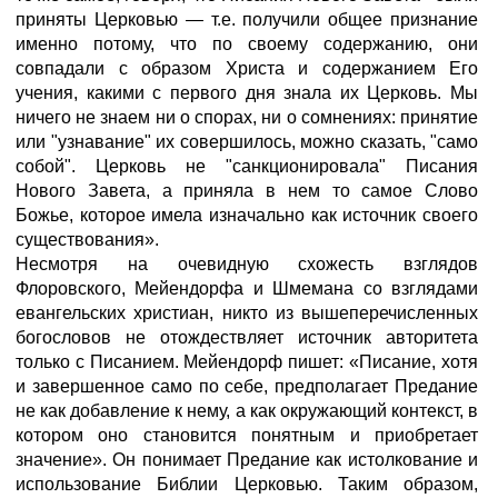
приняты Церковью — т.е. получили общее признание
именно потому, что по своему содержанию, они
совпадали с образом Христа и содержанием Его
учения, какими с первого дня знала их Церковь. Мы
ничего не знаем ни о спорах, ни о сомнениях: принятие
или "узнавание" их совершилось, можно сказать, "само
собой". Церковь не "санкционировала" Писания
Нового Завета, а приняла в нем то самое Слово
Божье, которое имела изначально как источник своего
существования».
Несмотря на очевидную схожесть взглядов
Флоровского, Мейендорфа и Шмемана со взглядами
евангельских христиан, никто из вышеперечисленных
богословов не отождествляет источник авторитета
только с Писанием. Мейендорф пишет: «Писание, хотя
и завершенное само по себе, предполагает Предание
не как добавление к нему, а как окружающий контекст, в
котором оно становится понятным и приобретает
значение». Он понимает Предание как истолкование и
использование Библии Церковью. Таким образом,