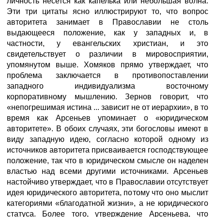
личность несется как капелька или небольшая волна.
Эти три цитаты ясно иллюстрируют то, что вопрос
авторитета занимает в Православии не столь
выдающееся положение, как у западных и, в
частности, у евангельских христиан, и это
свидетельствует о различии в мировосприятии,
упомянутом выше. Хомяков прямо утверждает, что
проблема заключается в противопоставлении
западного индивидуализма восточному
корпоративному мышлению. Зернов говорит, что
«непогрешимая истина ... зависит не от иерархии», в то
время как Арсеньев упоминает о «юридическом
авторитете». В обоих случаях, эти богословы имеют в
виду западную идею, согласно которой одному из
источников авторитета присваивается господствующее
положение, так что в юридическом смысле он наделен
властью над всеми другими источниками. Арсеньев
настойчиво утверждает, что в Православии отсутствует
идея юридического авторитета, потому что оно мыслит
категориями «благодатной жизни», а не юридического
статуса. Более того, утверждение Арсеньева, что