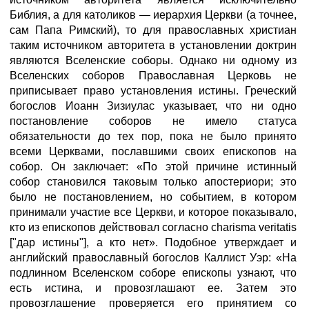
Библия, а для католиков — иерархия Церкви (а точнее,
сам Папа Римский), то для православных христиан
таким источником авторитета в установлении доктрин
являются Вселенские соборы. Однако ни одному из
Вселенских соборов Православная Церковь не
приписывает право установления истины. Греческий
богослов Иоанн Зизиулас указывает, что ни одно
постановление соборов не имело статуса
обязательности до тех пор, пока не было принято
всеми Церквами, пославшими своих епископов на
собор. Он заключает: «По этой причине истинный
собор становился таковым только апостериори; это
было не постановлением, но событием, в котором
принимали участие все Церкви, и которое показывало,
кто из епископов действовал согласно charisma veritatis
["дар истины"], а кто нет». Подобное утверждает и
английский православный богослов Каллист Уэр: «На
подлинном Вселенском соборе епископы узнают, что
есть истина, и провозглашают ее. Затем это
провозглашение проверяется его принятием со