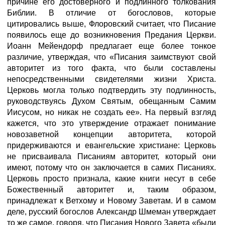
причине его достоверного и подлинного толкования
Библии. В отличие от богословов, которые
цитировались выше, Флоровский считает, что Писание
появилось еще до возникновения Предания Церкви.
Иоанн Мейендорф предлагает еще более тонкое
различие, утверждая, что «Писания заимствуют свой
авторитет из того факта, что были составлены
непосредственными свидетелями жизни Христа.
Церковь могла только подтвердить эту подлинность,
руководствуясь Духом Святым, обещанным Самим
Иисусом, но никак не создать ее». На первый взгляд
кажется, что это утверждение отражает понимание
новозаветной концепции авторитета, которой
придерживаются и евангельские христиане: Церковь
не присваивала Писаниям авторитет, который они
имеют, потому что он заключается в самих Писаниях.
Церковь просто признала, какие книги несут в себе
Божественный авторитет и, таким образом,
принадлежат к Ветхому и Новому Заветам. И в самом
деле, русский богослов Александр Шмеман утверждает
то же самое, говоря, что Писания Нового Завета «были