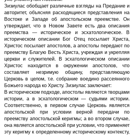
Зизиулас обобщает различные взгляды на Предание и
авторитет, объясняя расходящиеся представления на
Востоке и Западе об апостольском преемстве. Он
утверждает, что в Новом Завете есть два описания
преемства — историческое и эсхатологическое. В
историческом описании Бог Отец посылает Христа,
Христос посылает апостолов, а апостолы передают по
преемству Благую Весть Христа, учреждая и укрепляя
церкви и служителей. В эсхатологическом описании
Христос находится в окружении апостолов, что
составляет незримую общину, представляющую
Церковь в целом, т.е. собрание воедино рассеянного
Божьего народа ко Христу. Зизиулас заключает:
В историческом подходе, апостолы являются творцами
истории, а в эсхатологическом — судьями истории.
Соответственно, в первом случае Церковь является
апостольской при условии верной передачи по
преемству апостольской керигмы; а во втором случае,
она является апостольской при условии, что применяет
эту керигму к определенному историческому контексту,