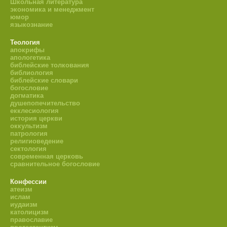
Школьная литература
экономика и менеджмент
юмор
языкознание
Теология
апокрифы
апологетика
библейские толкования
библиология
библейские словари
богословие
догматика
душепопечительство
екклесиология
история церкви
оккультизм
патрология
религиоведение
сектология
современная церковь
сравнительное богословие
Конфессии
атеизм
ислам
иудаизм
католицизм
православие