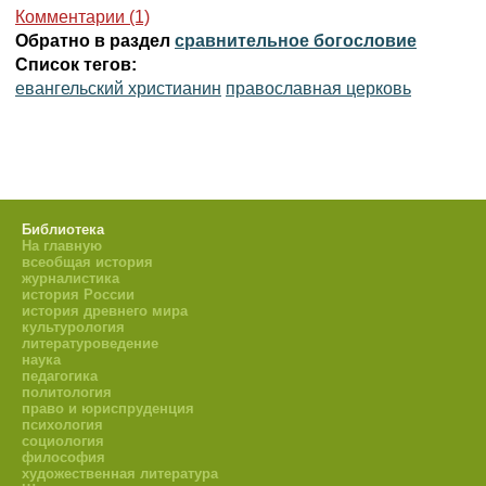
Комментарии (1)
Обратно в раздел
сравнительное богословие
Список тегов:
евангельский христианин
православная церковь
Библиотека
На главную
всеобщая история
журналистика
история России
история древнего мира
культурология
литературоведение
наука
педагогика
политология
право и юриспруденция
психология
социология
философия
художественная литература