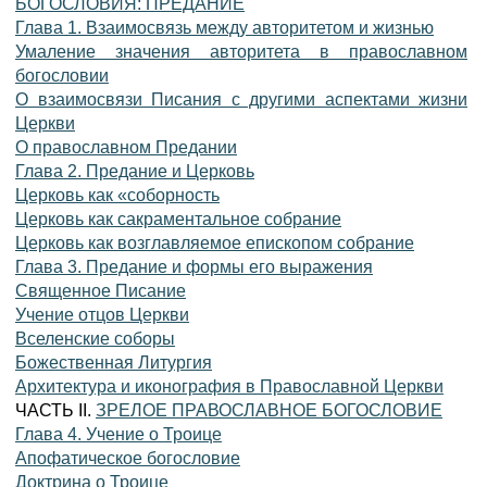
БОГОСЛОВИЯ: ПРЕДАНИЕ
Глава 1. Взаимосвязь между авторитетом и жизнью
Умаление значения авторитета в православном
богословии
О взаимосвязи Писания с другими аспектами жизни
Церкви
О православном Предании
Глава 2. Предание и Церковь
Церковь как «соборность
Церковь как сакраментальное собрание
Церковь как возглавляемое епископом собрание
Глава 3. Предание и формы его выражения
Священное Писание
Учение отцов Церкви
Вселенские соборы
Божественная Литургия
Архитектура и иконография в Православной Церкви
ЧАСТЬ II.
ЗРЕЛОЕ ПРАВОСЛАВНОЕ БОГОСЛОВИЕ
Глава 4. Учение о Троице
Апофатическое богословие
Доктрина о Троице