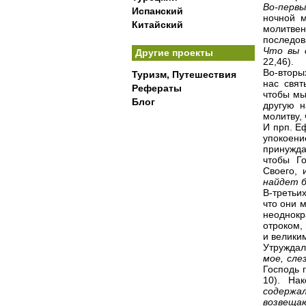
Во-перв
Испанский
ночной м
Китайский
молитве
последов
Что вы 
Другие проекты
22,46).
Во-вторы
Туризм, Путешествия
нас свят
Рефераты
чтобы мы
Блог
другую н
молитву,
И прп. Е
упокоен
принужда
чтобы Г
Своего,
найдет 
В-третьи
что они 
неоднокр
отроком,
и велики
Утруждал
мое, сл
Господь 
10). На
содержал
возвеща