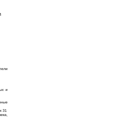
4
пели
ых и
нные
х 31
ека,