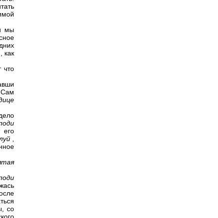
тать
зимой
и мы
сное
дних
, как
 что
тавши
 Сам
дице
 дело
поди
 его
илуй
,
нное
ятая
поди
ожась
осле
ться
, со
кого