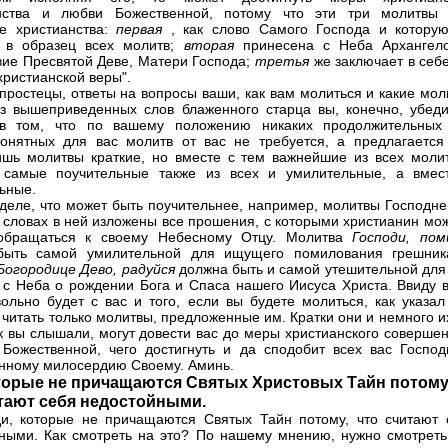
нства и любви Божественной, потому что эти три молитвы 
е христианства:
первая
, как слово Самого Господа и котору
л в образец всех молитв;
вторая
принесена с Неба Архангел
вие Пресвятой Деве, Матери Господа;
третья
же заключает в себ
христианской веры".
 простецы, ответы на вопросы ваши, как вам молиться и какие мо
Из вышеприведенных слов блаженного старца вы, конечно, убеди
в том, что по вашему положению никаких продолжительных
онятных для вас молитв от вас не требуется, а предлагается
ишь молитвы краткие, но вместе с тем важнейшие из всех молит
 самые поучительные также из всех и умилительные, а вмес
ьные.
деле, что может быть поучительнее, например, молитвы Господне
 словах в ней изложены все прошения, с которыми христианин мож
обращаться к своему Небесному Отцу. Молитва
Господи, пом
быть самой умилительной для ищущего помилования грешник
Богородице Дево, радуйся
должна быть и самой утешительной для 
ь с Неба о рождении Бога и Спаса нашего Иисуса Христа. Ввиду в
вольно будет с вас и того, если вы будете молиться, как указал
и читать только молитвы, предложенные им. Кратки они и немного и
ак вы слышали, могут довести вас до меры христианского соверше
Божественной, чего достигнуть и да сподобит всех вас Господ
нному милосердию Своему. Аминь.
оторые не причащаются Святых Христовых Тайн потому
тают себя недостойными.
и, которые не причащаются Святых Тайн потому, что считают 
ными. Как смотреть на это? По нашему мнению, нужно смотреть 