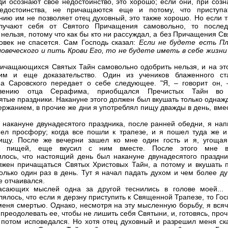
ди осознают свое недостоинство, это хорошо; если они, при созн
недостоинства, не причащаются еще и потому, что приступа
ию им не позволяет отец духовный, это также хорошо. Но если т
лучают себя от Святого Причащения самовольно, то послед
 нельзя, потому что как бы кто ни рассуждал, а без Причащения С
овек не спасется. Сам Господь сказал:
Если не будете есть П
овеческого и пить Крови Его, то не будете иметь в себе жизн
ричащающихся Святых Тайн самовольно одобрить нельзя, и на эт
вим и еще доказательство. Один из учеников блаженного ст
 Саровского передает о себе следующее. "Я, – говорит он, 
овению отца Серафима, приобщался Пречистых Тайн во
ятые праздники. Накануне этого должен был вкушать только однаж
держанием, в прочие же дни я употреблял пищу дважды в день, вме
накануне двунадесятого праздника, после ранней обедни, я нап
ел просфору; когда все пошли к трапезе, и я пошел туда же и
ищу. После же вечерни зашел ко мне один гость и я, угощая
ю пищей, еще вкусил с ним вместе. После этого мне в
лось, что настоящий день был накануне двунадесятого праздни
лжен причащаться Святых Христовых Тайн, а потому и вкушать 
олько один раз в день. Тут я начал падать духом и чем более ду
е отчаивался.
асающих мыслей одна за другой теснились в голове моей...
лялось, что если я дерзну приступить к Священной Трапезе, то Го
меня смертью. Однако, несмотря на эту мысленную борьбу, я всяч
 преодолевать ее, чтобы не лишить себя Святыни, и, готовясь, про
 потом исповедался. Но хотя отец духовный и разрешил меня ска