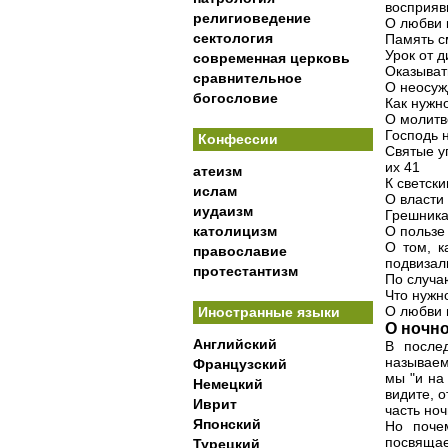
восприяв
религиоведение
О любви 
сектология
Память с
Урок от 
современная церковь
Оказыват
сравнительное
О неосуж
богословие
Как нужно
О молитв
Господь 
Конфессии
Святые у
их 41
атеизм
К светск
ислам
О власти
иудаизм
Грешника
католицизм
О пользе
О том, к
православие
подвизал
протестантизм
По случа
Что нужно
О любви 
Иностранные языки
О ночн
Английский
В после
называем
Французский
мы "и на
Немецкий
видите, 
Иврит
часть ноч
Японский
Но поче
посвящае
Турецкий