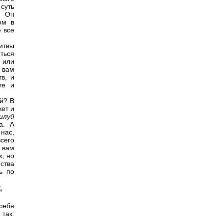
суть
ю Он
ом в
е все
литвы
ться
 или
 вам
в, и
те и
й? В
ет и
илуй
а. А
нас,
сего
 вам
х, но
нства
ь по
,
себя
так: