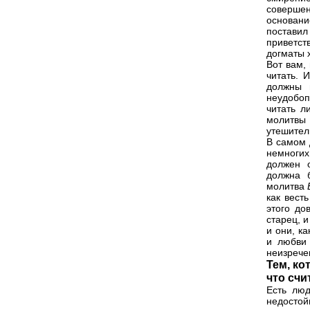
соверше
основани
постави
приветст
догматы 
Вот вам,
читать. 
должны 
неудобоп
читать л
молитвы
утешител
В самом 
немногих
должен 
должна 
молитва
как вест
этого до
старец, 
и они, к
и любви 
неизрече
Тем, к
что счи
Есть люд
недостой