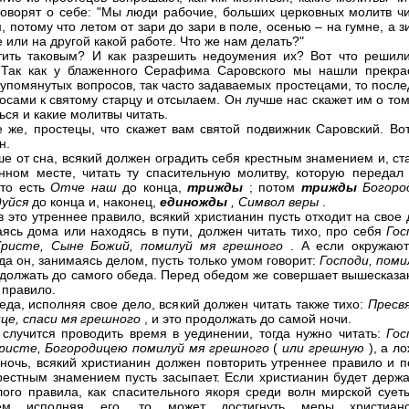
говорят о себе: "Мы люди рабочие, больших церковных молитв чи
, потому что летом от зари до зари в поле, осенью – на гумне, а 
е или на другой какой работе. Что же нам делать?"
тить таковым? И как разрешить недоумения их? Вот что решил
 Так как у блаженного Серафима Саровского мы нашли прекра
упомянутых вопросов, так часто задаваемых простецами, то после
росами к святому старцу и отсылаем. Он лучше нас скажет им о том
ься и какие молитвы читать.
 же, простецы, что скажет вам святой подвижник Саровский. Вот
н.
ше от сна, всякий должен оградить себя крестным знамением и, с
нном месте, читать ту спасительную молитву, которую передал
 то есть
Отче наш
до конца,
трижды
; потом
трижды
Богоро
дуйся
до конца и, наконец,
единожды
, Символ веры
.
 это утреннее правило, всякий христианин пусть отходит на свое
аясь дома или находясь в пути, должен читать тихо, про себя
Гос
Христе, Сыне Божий, помилуй мя грешного
. А если окружают
да он, занимаясь делом, пусть только умом говорит:
Господи, пом
одолжать до самого обеда. Перед обедом же совершает вышесказа
 правило.
еда, исполняя свое дело, всякий должен читать также тихо:
Пресв
це, спаси мя грешного
, и это продолжать до самой ночи.
 случится проводить время в уединении, тогда нужно читать:
Гос
Христе, Богородицею помилуй мя грешного
(
или грешную
), а л
 ночь, всякий христианин должен повторить утреннее правило и п
крестным знамением пусть засыпает. Если христианин будет держа
лого правила, как спасительного якоря среди волн мирской суеты
ем исполняя его, то может достигнуть меры христианс