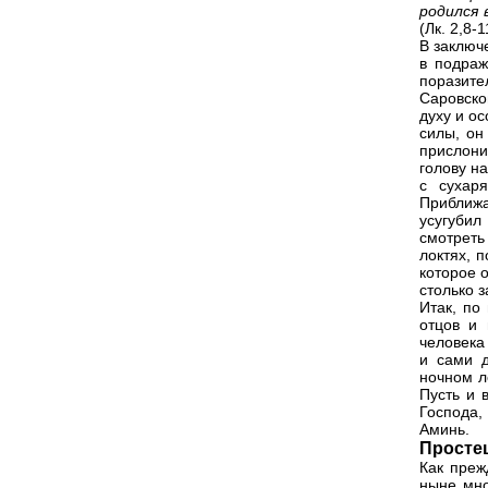
родился 
(Лк. 2,8-1
В заключ
в подраж
поразит
Саровско
духу и о
силы, он
прислони
голову н
с сухар
Приближа
усугубил
смотреть
локтях, 
которое 
столько з
Итак, по
отцов и 
человека
и сами 
ночном ло
Пусть и 
Господа,
Аминь.
Просте
Как преж
ныне мно