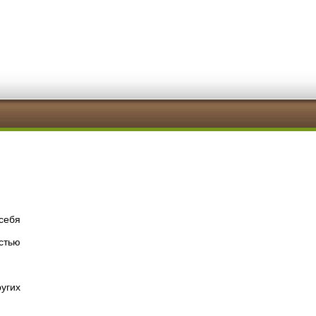
себя
стью
угих