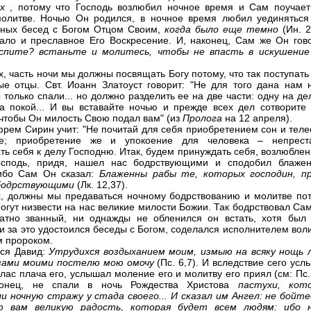
ых
, потому что Господь возлюбил ночное время и Сам поучает
олитве. Ночью Он родился, в ночное время любил уединяться
нных бесед с Богом Отцом Своим,
когда было еще темно
(Ин. 2
ало и преславное Его Воскресение. И, наконец, Сам же Он гово
спите? встаньте и молитесь, чтобы не впасть в искушени
х, часть ночи мы должны посвящать Богу потому, что так поступать
ые отцы. Свт. Иоанн Златоуст говорит: "Не для того дана нам н
 только спали... но должно разделить ее на две части: одну на де
а покой... И вы вставайте ночью и прежде всех дел сотворите 
 чтобы Он милость Свою подал вам" (из
Пролога
на 12 апреля).
фрем Сирин учит: "Не почитай для себя приобретением сон и теле
ие; приобретение же и упокоение для человека – непрест
ть себя к делу Господню. Итак, будем принуждать себя, возлюбле
осподь, придя, нашел нас бодрствующими и сподобил блажен
 ибо Сам Он сказал:
Блаженны рабы те, которых господин, пр
бодрствующими
(Лк. 12,37).
х, должны мы предаваться ночному бодрствованию и молитве пот
могут низвести на нас великие милости Божии. Так бодрствовал Са
атно званный, ни однажды не обленился он встать, хотя был
 и за это удостоился беседы с Богом, соделался исполнителем вол
м пророком.
ся Давид:
Утрудихся воздыханием моим, измыю на всяку нощь 
езами моими постелю мою омочу
(Пс. 6,7). И вследствие сего ус
глас плача его, услышал моление его и молитву его приял (см: Пс.
конец, не спали в ночь Рождества Христова
пастухи, кот
и ночную стражу у стада своего... И сказал им Ангел: не бойтес
ю вам великую радость, которая будет всем людям: ибо 