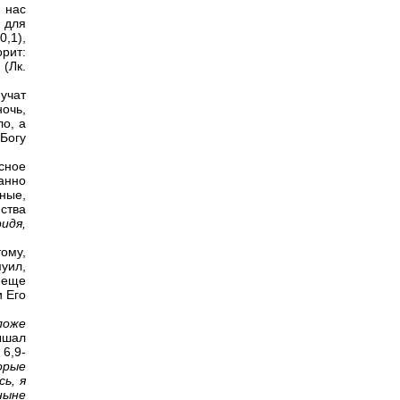
 нас
 для
0,1),
рит:
е
(Лк.
 учат
очь,
ло, а
Богу
сное
анно
нные,
ства
идя,
ому,
муил,
 еще
и Его
ложе
лышал
 6,9-
орые
ь, я
ныне