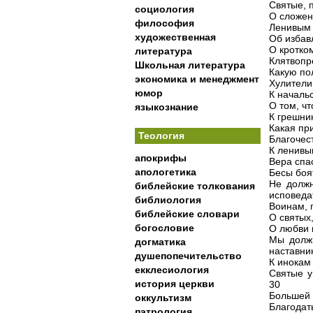
Святые, 
социология
О сложен
философия
Ленивым 
художественная
Об избав
О кротко
литература
Клятвопр
Школьная литература
Какую по
экономика и менеджмент
Хулители
юмор
К началь
О том, ч
языкознание
К грешни
Какая пр
Теология
Благочес
К ленивы
апокрифы
Вера спа
апологетика
Бесы боят
Не должн
библейские толкования
исповеда
библиология
Воинам, 
библейские словари
О святых
богословие
О любви 
Мы должн
догматика
наставни
душепопечительство
К инокам
екклесиология
Святые у
история церкви
30
Большей 
оккультизм
Благода
патрология