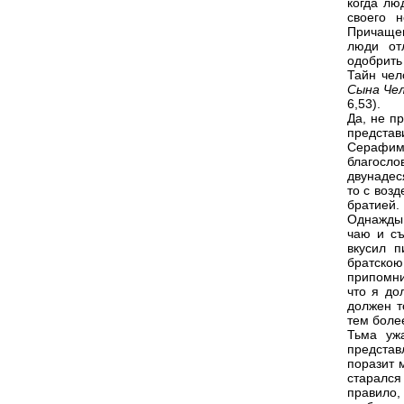
когда лю
своего 
Причащен
люди от
одобрить
Тайн чел
Сына Чел
6,53).
Да, не п
предста
Серафима
благосл
двунадес
то с воз
братией.
Однажды 
чаю и съ
вкусил п
братско
припомни
что я до
должен т
тем боле
Тьма уж
представ
поразит 
старался
правило,