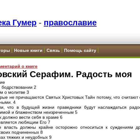
ка Гумер
-
православие
торы
Новые книги
Связь
Помощь сайту
ментарий о книге
овский Серафим. Радость моя
ние
 бодрствовании 2
м о молитве 3
орые не причащаются Святых Христовых Тайн потому, что считают 
ными. 4
и, что в будущей жизни праведники будут наслаждаться радо
имой и блаженством неизреченным 5
к должно вести себя в храме 6
является любящим Его 7
 власть должны крайне осторожно относиться к суждениям др
своих подчиненных 8
ах тяжких и неудобных 9