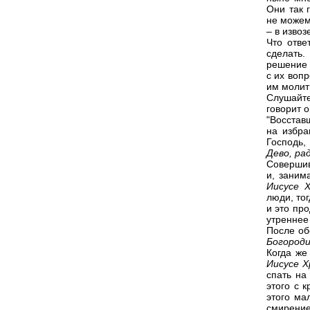
Они так 
не можем
– в извоз
Что отве
сделать.
решение 
с их воп
им молит
Слушайте
говорит о
"Восстав
на избра
Господь,
Дево, ра
Совершив
и, заним
Иисусе 
люди, тог
и это пр
утреннее
После об
Богороди
Когда же
Иисусе 
спать на
этого с 
этого ма
смирени