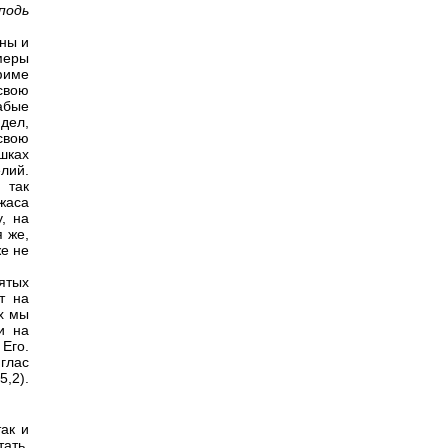
подь
жны и
меры
фиме
свою
лабые
идел,
свою
ешках
лий.
 так
жаса
, на
 же,
же не
ятых
т на
х мы
 и на
 Его.
глас
5,2).
так и
ать.