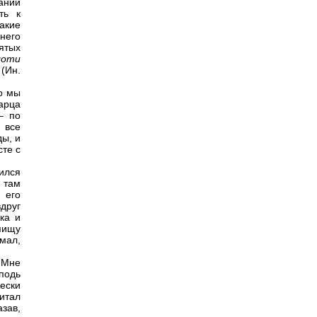
ании
ть к
акие
него
вятых
лоти
и
(Ин.
о мы
арца
– по
 все
ды, и
сте с
ился
 там
 его
друг
ка и
пищу
мал,
 Мне
сподь
ески
читал
зав,