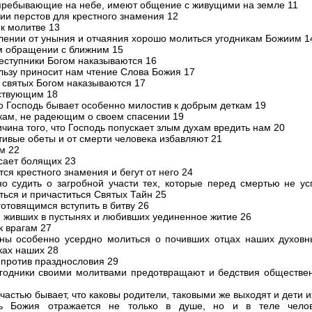
пребывающие на небе, имеют общение с живущими на земле 11
ии перстов для крестного знамения 12
к молитве 13
лении от уныния и отчаяния хорошо молиться угодникам Божиим 1
м обращении с ближним 15
еступники Богом наказываются 16
льзу приносит нам чтение Слова Божия 17
 святых Богом наказываются 17
ствующим 18
то Господь бывает особенно милостив к добрым деткам 19
кам, не радеющим о своем спасении 19
ичина того, что Господь попускает злым духам вредить нам 20
тивые обеты и от смерти человека избавляют 21
м 22
сает болящих 23
ся крестного знамения и бегут от него 24
о судить о загробной участи тех, которые перед смертью не ус
ться и причаститься Святых Тайн 25
готовящимся вступить в битву 26
, живших в пустынях и любивших уединенное житие 26
к врагам 27
ы особенно усердно молиться о почивших отцах наших духовн
ках наших 28
 против празднословия 29
годники своими молитвами предотвращают и бедствия обществе
частью бывает, что каковы родители, таковыми же выходят и дети и
ть Божия отражается не только в душе, но и в теле челов