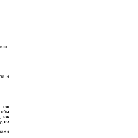
няют
ли и
 так
тобы
 как
у, но
нами