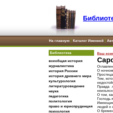
Библиоте
На главную
Каталог Именной
Ав
Библиотека
Ваш ком
Сар
всеобщая история
журналистика
Оглавле
О ночном
история России
Простеца
история древнего мира
Тем, кот
культурология
недостой
литературоведение
Правда л
неизъясн
наука
О том, ка
педагогика
Господь 
политология
Имеющие
право и юриспруденция
людей о 
О бремен
психология