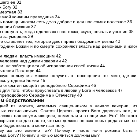
шего ее 31
к Богу 32
мертная 33
дивной кончины праведника 34
ь помощь инокам есть дело доброе и для нас самих полезное 36
дении ближних 37
 поступать, когда одолевают нас тоска, скука, печаль и уныние 38
е за умерших 39
не оставляет тех, которые дают приют бездомным детям 40
годники Божии и по смерти сохраняют власть над демонами и изго
им людям, власть имеющим 42
 человека над дикими зверями 42
м, не заботящимся об исправлении своей жизни 44
 чтения Псалтири 44
акую пользу мы можем получить от посещения тех мест, где жи
ись угодники Божии 45
ю открытия мощей преподобного Серафима 46
 для того, чтобы преуспевать в любви у Бога и человеков 47
преподобного Серафима к Отечеству 48
ом бодрствовании
дней из молитв, читаемых священником в начале вечерни, из
ых светильничьих, Святая Церковь просит Бога даровать нам, ч
 ложах наших умиляющеся, поминали и в нощи имя Его". Из этого,
открывается для нас то, что мы должны не всю ночь предаваться сн
и бодрствовать и молиться Богу.
му же это именно так? Почему и часть ночи должна быть 
ма Богу? Почему и ночью молиться должны мы?