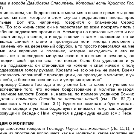
вам в городе Давидовом Спаситель, Который есть Христос Гос
1).
ение скажем, что бодрствовать и молиться в ночное время мы дол
ание святым, которые в этом случае представляют иногда при
ельные. Вот что, например, говорится о блаженном Сера
м. "Во всю жизнь свою он не переставал во всем покорять плоть 
собенно подвизался против сна. Несмотря на преклонные лета и с
 спал иногда в сенях, а иногда в келии в таком положении: он с
вшись спиной к стене и протянувши ноги; иногда преклонял 
а камень или на деревянный обрубок, а то просто повергался на м
ями или кирпичах и поленьях, которые находились в его ке
ясь же к последним минутам своего отшествия в вечность, он
 подвиг свой против сна, что нельзя было без удивления и у
 на подвижника: он становился на колени и спал ничком к полу
поддерживая голову руками. Кровати же всю жизнь не имел. Время
оставалось от занятий с приходящими, он проводил в молитве, и у
а себя, а более за всех живых и умерших христиан".
 примеру Самого Господа и по учению Его, а также по учению св
вследствие того, что ночные бодрствование и молитва низводя
 великие милости Божии, и, наконец, по примеру угодников Божии
должны
поминать Господа на постели нашей
(см.: Пс. 62,7)
же искать Его (см.: Песн. 3,1). Будем же поминать и будем искать
в ночи сердце и ум наш бодрствуют и внимают тому, как сладкий 
 зовущий к беседе с Ним, стучится в двери душ наших (см.: Песн. 
цам о молитве
де апостолы говорили Господу:
Научи нас молиться
(Лк. 11,1), 
гие из простецов вопрошают, как им молиться, какие молитвы чит