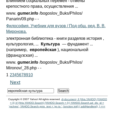
влиянием социальных перемен - отмены
крепостного права, осуществления ...
www.
gumer.info
/bogoslov_Buks/Philos/
Panarin/09.php - -
Философия. Учебник для вузов / Под общ. ред. В. В.
Миронова.
электронная библиотека - книги разделов история ,
культурология, ...
Культура
— фундамент ...
(например,
европейская
), национальной
(французская) ...
www.
gumer.info
/bogoslov_Buks/Philos/
Mironov/_28.php - -
1
2
3
4
5
6
7
8
9
10
Next
Copyright © 2007 Yahoo! All rights reserved.
d=document; if (!this.YAHOO) {YAHOO
= {};} if (!this.YAHOO.Search) {YAHOO.Search = {};} YAHOO.Search.ad_div_id =
'yschres'; YAHOO.Search.goto_text = 'go to '; function init() { addHandlers(); }
===