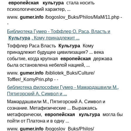
европейская
культура
стала носить
психологический характер, ...
www.
gumer.info
/bogoslov_Buks/Philos/MaM/
11.php -
-
Библиотека Гумер - Тоффлер О. Раса, Власть и
Культура
. Кому принадлежит ...
Тоффлер Раса Власть
Культура
Кому
принадлежит будущее цивилизация? ... века
событие, когда крупная
европейская
держава
была остановлена небелой нацией, ...
www.
gumer.info
/bibliotek_Buks/Culture/
Toffler/_KomyPrin.php - -
библиотека философии Гумер - Мамардашвили М.,
Пятигорский А. Символ и ...
Мамардашвили М., Пятигорский А. Символ и
сознание. Метафизические ... Выражаясь
метафорически,
европейская
культура
могла бы
пойти от Платона и в одну ...
www.
gumer.info
/bogoslov_Buks/Philos/