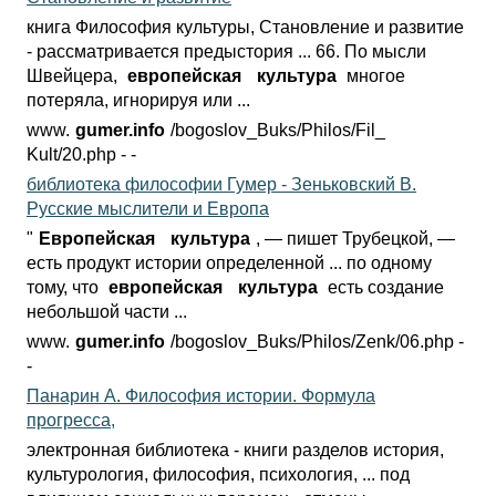
книга Философия культуры, Становление и развитие
- рассматривается предыстория ... 66. По мысли
Швейцера,
европейская
культура
многое
потеряла, игнорируя или ...
www.
gumer.info
/bogoslov_Buks/Philos/Fil_
Kult/20.php - -
библиотека философии Гумер - Зеньковский В.
Русские мыслители и Европа
"
Европейская
культура
, — пишет Трубецкой, —
есть продукт истории определенной ... по одному
тому, что
европейская
культура
есть создание
небольшой части ...
www.
gumer.info
/bogoslov_Buks/Philos/
Zenk/06.php -
-
Панарин А. Философия истории. Формула
прогресса,
электронная библиотека - книги разделов история,
культурология, философия, психология, ... под