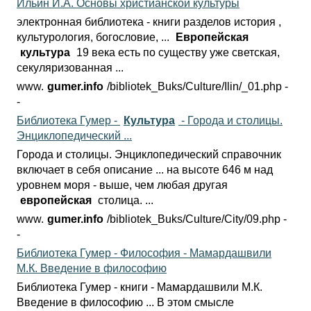
Ильин И.А. Основы христианской культуры
электронная библиотека - книги разделов история ,
культурология, богословие, ...
Европейская
культура
19 века есть по существу уже светская,
секуляризованная ...
www.
gumer.info
/bibliotek_Buks/Culture/
Ilin/_01.php -
-
Библиотека Гумер -
Культура
- Города и столицы.
Энциклопедический ...
Города и столицы. Энциклопедический справочник
включает в себя описание ... на высоте 646 м над
уровнем моря - выше, чем любая другая
европейская
столица. ...
www.
gumer.info
/bibliotek_Buks/Culture/
City/09.php -
-
Библиотека Гумер - Философия - Мамардашвили
М.К. Введение в философию
Библиотека Гумер - книги - Мамардашвили М.К.
Введение в философию ... В этом смысле