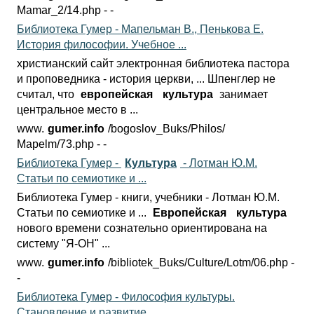
Mamar_2/14.php - -
Библиотека Гумер - Мапельман В., Пенькова Е.
История философии. Учебное ...
христианский сайт электронная библиотека пастора
и проповедника - история церкви, ... Шпенглер не
считал, что
европейская
культура
занимает
центральное место в ...
www.
gumer.info
/bogoslov_Buks/Philos/
Mapelm/73.php - -
Библиотека Гумер -
Культура
- Лотман Ю.М.
Статьи по семиотике и ...
Библиотека Гумер - книги, учебники - Лотман Ю.М.
Статьи по семиотике и ...
Европейская
культура
нового времени сознательно ориентирована на
систему "Я-ОН" ...
www.
gumer.info
/bibliotek_Buks/Culture/
Lotm/06.php -
-
Библиотека Гумер - Философия культуры.
Становление и развитие