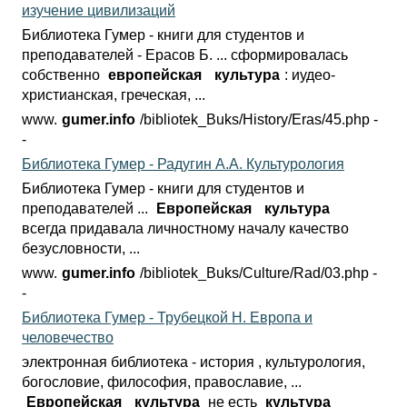
изучение цивилизаций
Библиотека Гумер - книги для студентов и
преподавателей - Ерасов Б. ... сформировалась
собственно
европейская
культура
: иудео-
христианская, греческая, ...
www.
gumer.info
/bibliotek_Buks/History/
Eras/45.php -
-
Библиотека Гумер - Радугин А.А. Культурология
Библиотека Гумер - книги для студентов и
преподавателей ...
Европейская
культура
всегда придавала личностному началу качество
безусловности, ...
www.
gumer.info
/bibliotek_Buks/Culture/
Rad/03.php -
-
Библиотека Гумер - Трубецкой Н. Европа и
человечество
электронная библиотека - история , культурология,
богословие, философия, православие, ...
Европейская
культура
не есть
культура