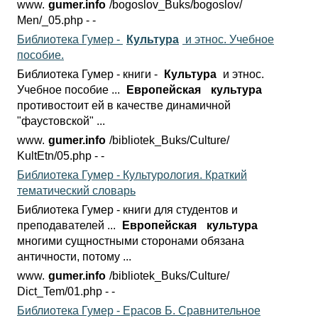
www.
gumer.info
/bogoslov_Buks/bogoslov/
Men/_05.php - -
Библиотека Гумер -
Культура
и этнос. Учебное
пособие.
Библиотека Гумер - книги -
Культура
и этнос.
Учебное пособие ...
Европейская
культура
противостоит ей в качестве динамичной
"фаустовской" ...
www.
gumer.info
/bibliotek_Buks/Culture/
KultEtn/05.php - -
Библиотека Гумер - Культурология. Краткий
тематический словарь
Библиотека Гумер - книги для студентов и
преподавателей ...
Европейская
культура
многими сущностными сторонами обязана
античности, потому ...
www.
gumer.info
/bibliotek_Buks/Culture/
Dict_Tem/01.php - -
Библиотека Гумер - Ерасов Б. Сравнительное