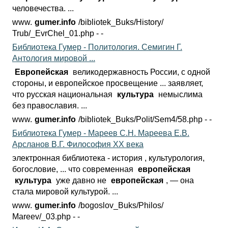
человечества. ...
www.
gumer.info
/bibliotek_Buks/History/
Trub/_EvrChel_01.php - -
Библиотека Гумер - Политология. Семигин Г.
Антология мировой ...
Европейская
великодержавность России, с одной
стороны, и европейское просвещение ... заявляет,
что русская национальная
культура
немыслима
без православия. ...
www.
gumer.info
/bibliotek_Buks/Polit/
Sem4/58.php - -
Библиотека Гумер - Мареев С.Н. Мареева Е.В.
Арсланов В.Г. Философия ХХ века
электронная библиотека - история , культурология,
богословие, ... что современная
европейская
культура
уже давно не
европейская
, — она
стала мировой культурой. ...
www.
gumer.info
/bogoslov_Buks/Philos/
Mareev/_03.php - -