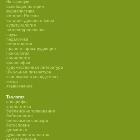
На главную
всеобщая история
журналистика
история России
история древнего мира
культурология
литературоведение
наука
педагогика
политология
право и юриспруденция
психология
социология
философия
художественная литература
Школьная литература
экономика и менеджмент
юмор
языкознание
Теология
апокрифы
апологетика
библейские толкования
библиология
библейские словари
богословие
догматика
душепопечительство
екклесиология