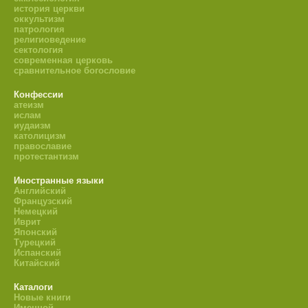
история церкви
оккультизм
патрология
религиоведение
сектология
современная церковь
сравнительное богословие
Конфессии
атеизм
ислам
иудаизм
католицизм
православие
протестантизм
Иностранные языки
Английский
Французский
Немецкий
Иврит
Японский
Турецкий
Испанский
Китайский
Каталоги
Новые книги
Именной