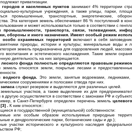
 подлежат приватизации.
и городов и населенных пунктов
занимают 4% территории стр
оциально-культурные учреждения, а также улицы, парки, площ
ться промышленные, транспортные, энергетические, оборо
ства. Эта категория земель обеспечивает 86 % поступлений в ко
пользование и может использоваться только в соответствии с генпл
и промышленности, транспорта, связи, телевидения, инфо
ики, обороны и иного назначения. Имеют особый режим испол
и особо охраняемых территорий
включают в себя заповедники
памятники природы, истории и культуры; минеральные воды и л
атегория земель предназначена для оздоровления людей, массового
ого воспитания и эстетического наслаждения. Такие земли охран
енную деятельность на них запрещается.
и лесного фонда полностью определяются правовым режимом
и земель относятся земли, покрытые лесами и предоставленны
енности.
и водного фонда.
Это земли, занятые водоемами, ледниками, 
ническими сооружениями и полосами отвода при них.
 запаса
служат резервом и выделяются для различных целей.
земельных участков, а также выделение их для предпринимател
и в другую осуществляется в соответствии с законами РФ и субъек
ример, в Санкт-Петербурге определен перечень земель
целевого
3] .
К ним относятся::
щиеся в государственной (муниципальной) собственности:
яемые или особым образом используемые природные террито
ьные и дендрологические парки, ботанические сады и др.);
ные участки исторического и культурного наследия федеральн
ьством РФ;