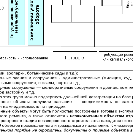
и, зоопарки, ботанические сады и т.д.);
льные здания и сооружения - административные (милиция, суд, 
ьные сооружения, вокзалы, порты и т.д.;
рные сооружения
— мелиоративные сооружения и дренаж, компле
од застройку и т.д.
з этих групп можно подвергнуть дальнейшей дезагрегации на базе 
енные объекты получили название — «недвижимость по закон
я на «недвижимость по природе».
енные объекты могут быть полностью построены и готовы к эксплуа
ного ремонта, а также относится к
незаконченным объектам стр
ростроя» в стадии незавершенного строительства находится около
0 объектов промышленного и гражданского назначения. К «незаве
ленном порядке не оформлены документы о приемке объекта в