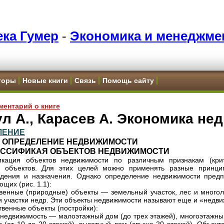
ка Гумер
-
Экономика и менеджме
торы
Новые книги
Связь
Помощь сайту
ментарий о книге
л А., Карасев А. Экономика не
ЛЕНИЕ
1. ОПРЕДЕЛЕНИЕ НЕДВИЖИМОСТИ
КЛАССИФИКАЯ ОБЪЕКТОВ НЕДВИЖИМОСТИ
икация объектов недвижимости по различным признакам (кри
ю объектов. Для этих целей можно применять разные принци
дения и назначения. Однако определение недвижимости предпо
щих (рис. 1.1):
твенные (природные) объекты — земельный участок, лес и много
и участки недр. Эти объекты недвижимости называют еще и «недв
твенные объекты (постройки):
 недвижимость — малоэтажный дом (до трех этажей), многоэтажный