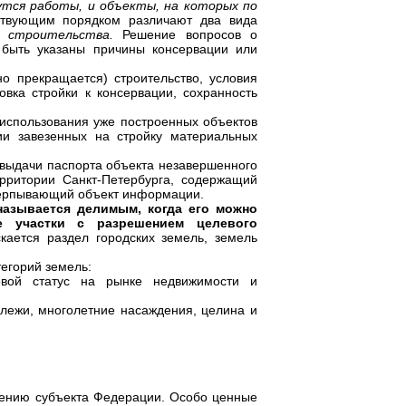
утся работы, и объекты, на которых по
ствующим порядком различают два вида
 строительства.
Решение вопросов о
 быть указаны причины консервации или
прекращается) строительство, условия
овка стройки к консервации, сохранность
пользования уже построенных объектов
ии завезенных на стройку материальных
и выдачи паспорта объекта незавершенного
ерритории Санкт-Петербурга, содержащий
черпывающий объект информации.
азывается делимым, когда его можно
е участки с разрешением целевого
скается раздел городских земель, земель
егорий земель:
ой статус на рынке недвижимости и
алежи, многолетние насаждения, целина и
ешению субъекта Федерации. Особо ценные