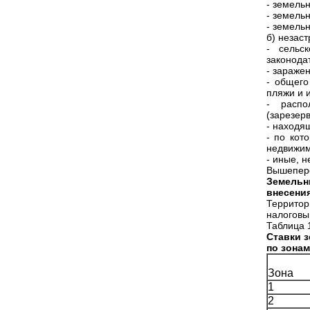
- земель
- земель
- земель
б) незас
- сельс
законода
- зараже
- общего
пляжи и 
- распо
(зарезер
- находя
- по кот
недвижим
- иные, 
Вышепере
Земельны
внесения
Территор
налоговый
Таблица 
Ставки з
по зона
Зона
1
2