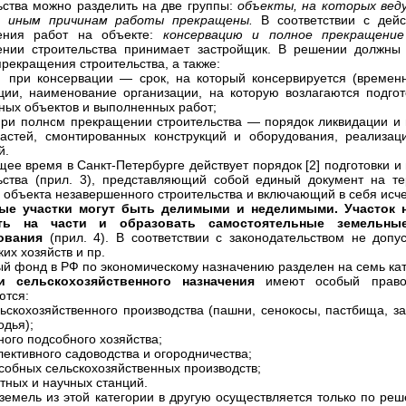
ьства можно разделить на две группы:
объекты, на которых вед
 иным причинам работы прекращены.
В соответствии с дей
ения работ на объекте:
консервацию и полное прекращение
нии строительства принимает застройщик. В решении должны
прекращения строительства, а также:
онсервации — срок, на который консервируется (временно 
ции, наименование организации, на которую возлагаются подгот
ных объектов и выполненных работ;
олном прекращении строительства — порядок ликвидации и ис
астей, смонтированных конструкций и оборудования, реализац
й.
щее время в Санкт-Петербурге действует порядок [2] подготовки 
ьства (прил. 3), представляющий собой единый документ на т
 объекта незавершенного строительства и включающий в себя ис
ые участки могут быть делимыми и неделимыми. Участок н
ить на части и образовать самостоятельные земельны
ования
(прил. 4). В соответствии с законодательством не допу
их хозяйств и пр.
й фонд в РФ по экономическому назначению разделен на семь кат
и сельскохозяйственного назначения
имеют особый правов
ются:
льскохозяйственного производства (пашни, сенокосы, пастбища, з
одья);
ного подсобного хозяйства;
лективного садоводства и огородничества;
дсобных сельскохозяйственных производств;
ытных и научных станций.
земель из этой категории в другую осуществляется только по р