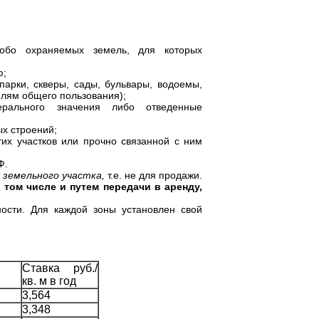
особо охраняемых земель, для которых
ю;
парки, скверы, сады, бульвары, водоемы,
млям общего пользования);
рального значения либо отведенные
х строений;
их участков или прочно связанной с ним
Ф.
 земельного участка,
т.е. не для продажи.
 том числе и путем передачи в аренду,
ности. Для каждой зоны установлен свой
Ставка руб./
кв. м в год
3,564
3,348