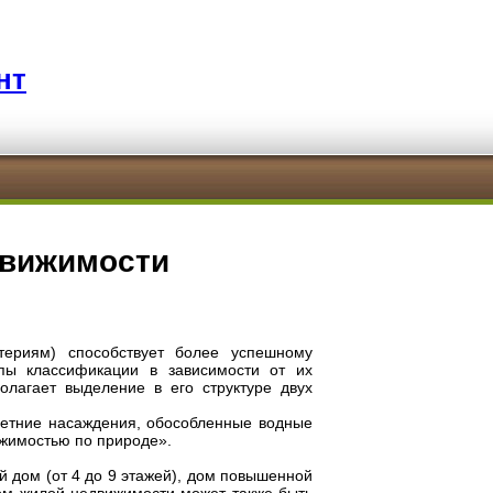
нт
движимости
териям) способствует более успешному
пы классификации в зависимости от их
лагает выделение в его структуре двух
летние насаждения, обособленные водные
ижимостью по природе».
 дом (от 4 до 9 этажей), дом повышенной