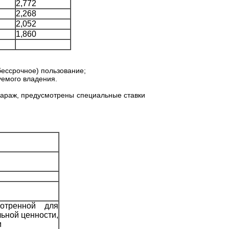
2,772
2,268
2,052
1,860
бессрочное) пользование;
уемого владения.
 гараж, предусмотрены специальные ставки
отренной для
ьной ценности,
м