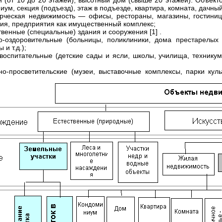
и (от 10 до 20 этажей), высотный дом (свыше 20 этажей). Объек
иум, секция (подъезд), этаж в подъезде, квартира, комната, дачны
рческая недвижимость — офисы, рестораны, магазины, гостиниц
ия, предприятия как имущественный комплекс;
твенные (специальные) здания и сооружения [1] .
о-оздоровительные (больницы, поликлиники, дома престарелых
 и т.д.);
-воспитательные (детские сады и ясли, школы, училища, техникум
рно-просветительские (музеи, выставочные комплексы, парки кул