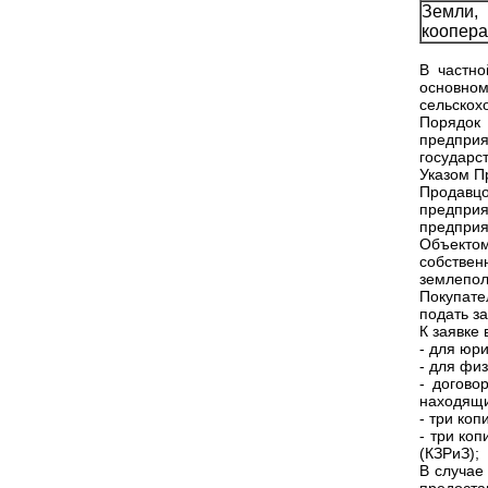
Земли,
коопер
В частно
основном
сельскох
Порядок 
предпри
государс
Указом П
Продавцо
предприя
предприят
Объекто
собствен
землепол
Покупате
подать з
К заявке
- для юр
- для фи
- догово
находящи
- три коп
- три ко
(КЗРиЗ);
В случае