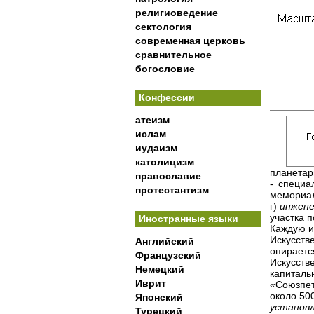
религиоведение
сектология
современная церковь
сравнительное
богословие
Конфессии
атеизм
ислам
иудаизм
католицизм
планетари
православие
- специа
протестантизм
мемориал
г)
инжене
участка п
Иностранные языки
Каждую и
Искусств
Английский
опираетс
Французский
Искусств
Немецкий
капиталь
Иврит
«Союзпет
около 50
Японский
установ
Турецкий