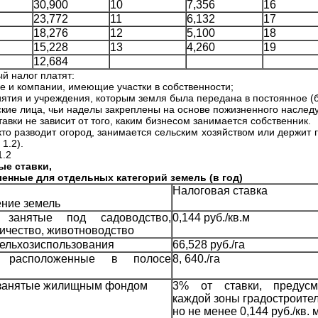
30,900
10
7,356
16
23,772
11
6,132
17
18,276
12
5,100
18
15,228
13
4,260
19
12,684
й налог платят:
не и компании, имеющие участки в собственности;
иятия и учреждения, которым земля была передана в постоянное (
ские лица, чьи наделы закреплены на основе пожизненного наслед
авки не зависит от того, каким бизнесом занимается собственник.
 кто разводит огород, занимается сельским хозяйством или держит
 1.2).
1.2
ые ставки,
енные для отдельных категорий земель (в год)
Налоговая ставка
ние земель
 занятые под садоводство,
0,144 руб./кв.м
ичество, животноводство
ельхозиспользования
66,528 руб./га
, расположенные в полосе
8, 640./га
 занятые жилищным фондом
3% от ставки, предусм
каждой зоны градостроител
но не менее 0,144 руб./кв. 