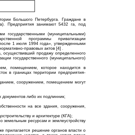
итории Большого Петербурга. Граждане в
а). Предприятия занимают 5432 га, под
ыми государственными (муниципальными)
рственной программы приватизации
после 1 июля 1994 года», утвержденными
ормативно-правовых актов [4] .
, осуществивший продажу определенного
зации государственного (муниципального)
ием, помещением, которое находится в
сток в границах территории предприятия-
зданием, сооружением, помещением могут
 документов либо их подлинник;
бственности на все здания, сооружения,
остроительству и архитектуре (КГА);
по земельным ресурсам и землеустройству
вке прилагается решение органов власти о