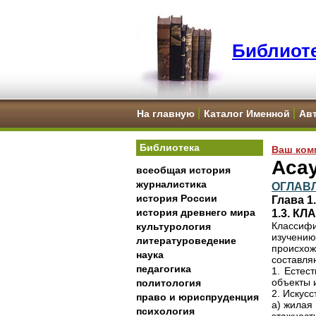
Библиоте
На главную
Каталог Именной
Ав
Библиотека
Ваш ком
Асау
всеобщая история
журналистика
ОГЛАВ
история России
Глава 
история древнего мира
1.3. 
Классиф
культурология
изучени
литературоведение
происхож
наука
составляю
педагогика
1. Естес
объекты 
политология
2. Искусс
право и юриспруденция
а) жилая
психология