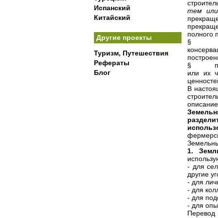
строител
Испанский
тем или
Китайский
прекращ
прекраще
полного 
Другие проекты
§ при к
консерва
Туризм, Путешествия
построен
Рефераты
§ при п
Блог
или их ч
ценносте
В настоя
строител
описание
Земельн
раздел
использ
фермерск
Земельны
1. Земл
использу
- для се
другие уг
- для лич
- для кол
- для по
- для оп
Перевод 