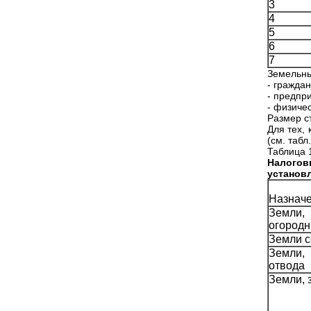
3
4
5
6
7
Земельны
- гражда
- предпр
- физиче
Размер ст
Для тех,
(см. табл.
Таблица 
Налогов
установл
Назначе
Земли,
огородн
Земли с
Земли
отвода
Земли,