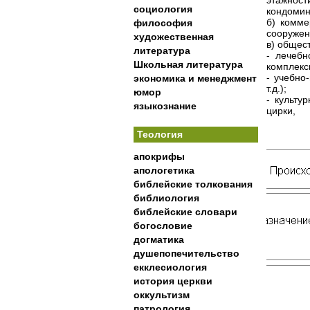
этажност
социология
кондомин
б) комме
философия
сооружен
художественная
в) общес
литература
- лечебн
Школьная литература
комплексы
- учебно
экономика и менеджмент
т.д.);
юмор
- культу
языкознание
цирки,
Теология
апокрифы
апологетика
библейские толкования
библиология
библейские словари
богословие
догматика
душепопечительство
екклесиология
история церкви
оккультизм
патрология