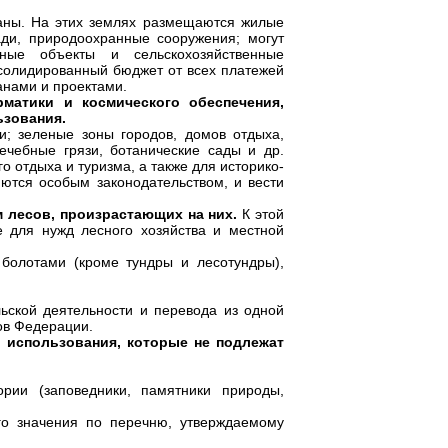
аны. На этих землях размещаются жилые
ади, природоохранные сооружения; могут
нные объекты и сельскохозяйственные
нсолидированный бюджет от всех платежей
анами и проектами.
рматики и космического обеспечения,
ьзования.
; зеленые зоны городов, домов отдыха,
ечебные грязи, ботанические сады и др.
 отдыха и туризма, а также для историко-
яются особым законодательством, и вести
 лесов, произрастающих на них.
К этой
е для нужд лесного хозяйства и местной
болотами (кроме тундры и лесотундры),
ьской деятельности и перевода из одной
тов Федерации.
 использования, которые не подлежат
рии (заповедники, памятники природы,
ого значения по перечню, утверждаемому