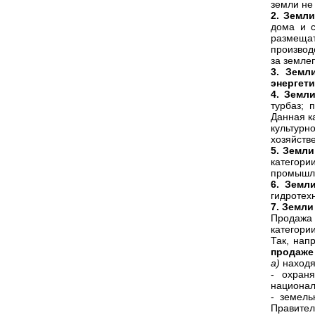
земли не
2. Земл
дома и с
размеща
производ
за земле
3. Земл
энергет
4. Земл
турбаз; 
Данная к
культурн
хозяйств
5. Земл
категори
промышл
6. Земл
гидротех
7. Земли
Продажа 
категори
Так, нап
продаже [
а)
находя
- охран
национал
- земель
Правител