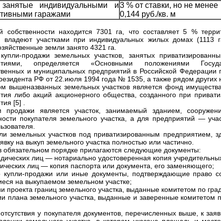
 занятые индивидуальными и
3 % от ставки, но не менее
ативными гаражами
0,144 руб./кв. м
й собственности находится 7301 га, что составляет 5 % терр
 владеют участками при индивидуальных жилых домах (1113 г
озяйственные земли занято 4321 га.
купли-продажи земельных участков, занятых приватизированн
ятиями, определяется «Основными положениями Госуда
твенных и муниципальных предприятий в Российской Федерации 
резидента РФ от 22.июля 1994 года № 1535, а также рядом других н
м вышеназванных земельных участков является фонд имущества
тия либо акций акционерного общества, созданного при привати
ия [5] .
м продажи является участок, занимаемый зданием, сооружен
ности покупателя земельного участка, а для предприятий — уча
ьзователя.
ли земельных участков под приватизированным предприятием, 
аявку на выкуп земельного участка полностью или частично.
 в обязательном порядке прилагаются следующие документы:
идических лиц — нотариально удостоверенная копия учредительных
зических лиц — копия паспорта или документа, его заменяющего;
р купли-продажи или иные документы, подтверждающие право со
еся на выкупаемом земельном участке;
ии проекта границ земельного участка, выданные комитетом по град
пии плана земельного участка, выданные и заверенные комитетом 
 отсутствия у покупателя документов, перечисленных выше, к зая