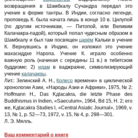
возвращения в Шамбхалу Сучандра передал это
учение в форме тантры. В Индии, согласно легенде,
проповедь К. была начата лишь в конце 10 в. Цилупой
(по другим источникам, — Питопой, или Великим
Калачакра-падой), который попал чудесным образом в
Шамбхалу и был там посвящен
царём
Кальки в учение
К. Вернувшись в Индию, он изложил это учение
махасиддхе Наропа. Учение К. играло особенно
важную роль (начиная с середины 11 в.) в тибетском
буддизме; 2)
идам
в ваджраяне, символизирующий
учение
калачакры
.
Лит.: Зелинский А. Н.,
Колесо
времени» в циклической
хронологии Азии, «Народы Азии и Африки», 1975, № 2;
Hoffmann H., Das Kдlacakra, die letzte Phase des
Buddhismus in Indien, «Saeculum», 1964, Bd 15, H. 2; его
же, Kдlacakra Studies I, «Central Asiatic Journal», 1969, v.
13, № 1, p. 52—73, 1972, v. 15, № 4, p. 298—301.
Л. Э. Мялль.
Ваш комментарий о книге