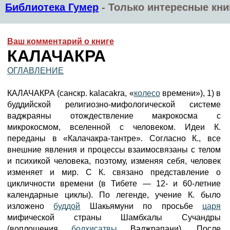
Библиотека Гумер
-
Только интересные кни
Ваш комментарий о книге
КАЛАЧАКРА
ОГЛАВЛЕНИЕ
КАЛАЧАКРА (санскр. kalacakra, «
колесо
времени»), 1) в
буддийской религиозно-мифологической системе
ваджраяны отождествление макрокосма с
микрокосмом, вселенной с человеком. Идеи К.
переданы в «Калачакра-тантре». Согласно К., все
внешние явления и процессы взаимосвязаны с телом
и психикой человека, поэтому, изменяя себя, человек
изменяет и мир. С К. связано представление о
цикличности времени (в Тибете — 12- и 60-летние
календарные циклы). По легенде, учение К. было
изложено
буддой
Шакьямуни по просьбе
царя
мифической страны Шамбхалы Сучандры
(воплощения
бодхисатвы
Ваджрапани). После