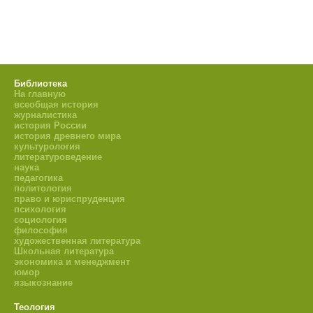
Библиотека
На главную
всеобщая история
журналистика
история России
история древнего мира
культурология
литературоведение
наука
педагогика
политология
право и юриспруденция
психология
социология
философия
художественная литература
Школьная литература
экономика и менеджмент
юмор
языкознание
Теология