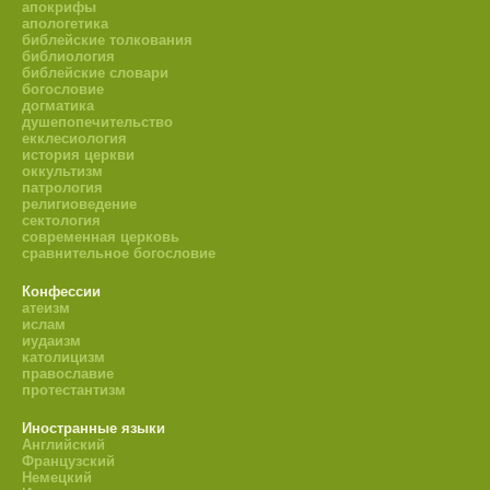
апокрифы
апологетика
библейские толкования
библиология
библейские словари
богословие
догматика
душепопечительство
екклесиология
история церкви
оккультизм
патрология
религиоведение
сектология
современная церковь
сравнительное богословие
Конфессии
атеизм
ислам
иудаизм
католицизм
православие
протестантизм
Иностранные языки
Английский
Французский
Немецкий