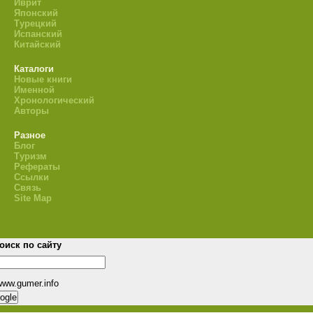
Иврит
Японский
Турецкий
Испанский
Китайский
Каталоги
Новые книги
Именной
Хронологический
Авторы
Разное
Блог
Туризм
Рефераты
Ссылки
Связь
Site Map
оиск по сайту
www.gumer.info