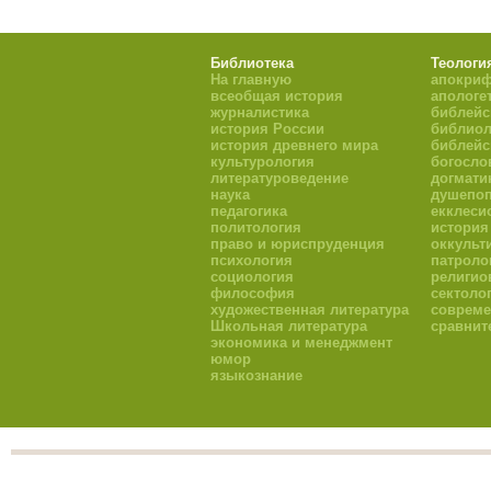
Библиотека
Теологи
На главную
апокри
всеобщая история
апологе
журналистика
библейс
история России
библиол
история древнего мира
библейс
культурология
богосло
литературоведение
догмати
наука
душепоп
педагогика
екклеси
политология
история
право и юриспруденция
оккульт
психология
патроло
социология
религио
философия
сектоло
художественная литература
совреме
Школьная литература
сравнит
экономика и менеджмент
юмор
языкознание