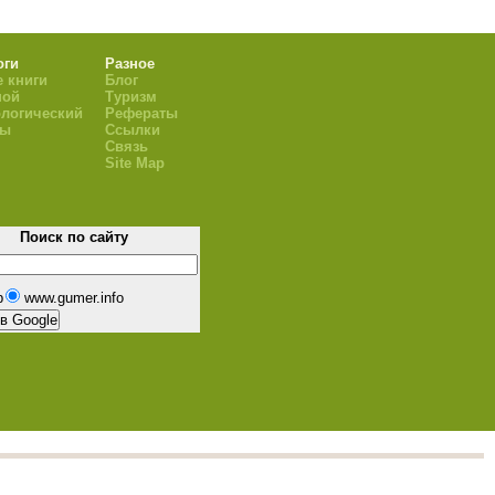
оги
Разное
 книги
Блог
ной
Туризм
логический
Рефераты
ры
Ссылки
Связь
Site Map
Поиск по сайту
b
www.gumer.info