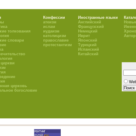
я
Конфессии
Иностранные языки
Катал
фы
атеизм
Английский
Новые
тика
ислам
Французский
Имен
кие толкования
иудаизм
Немецкий
Хроно
огия
католицизм
Иврит
Авто
кие словари
православие
Японский
вие
протестантизм
Турецкий
ка
Испанский
ечительство
Китайский
ология
 церкви
изм
гия
ведение
гия
We
нная церковь
ельное богословие