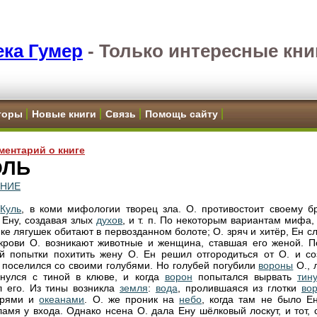
ка Гумер
-
Только интересные кни
торы
Новые книги
Связь
Помощь сайту
ментарий о книге
ОЛЬ
ЕНИЕ
,
Куль
, в коми мифологии творец зла. О. противостоит своему бр
 Ену, создавая злых
духов
, и т. п. По некоторым вариантам мифа,
ике лягушек обитают в первозданном болоте; О. зряч и хитёр, Ен с
 крови О. возникают животные и женщина, ставшая его женой. П
й попытки похитить жену О. Ен решил отгородиться от О. и со
е поселился со своими голубями. Но голубей погубили
вороны
О., 
нулся с тиной в клюве, и когда
ворон
попытался вырвать
тину
 его. Из тины возникла
земля
:
вода
, пролившаяся из глотки
во
орями и
океанами
. О. же проник на
небо
, когда там не было Ен
ламя у входа. Однако нсена О. дала Ену шёлковый лоскут, и тот,