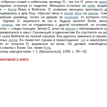
, отбросил пламя к небесному жилищу О., так что О. упал на
зем
варями, оглохнув от падения. Женщина осталась на
небе
, роди
ов —
богов
Йому и Войпеля. О. уговорил женщину приоткрыть д
орвавшись в дом Ена, сбросил жену и
детей
бога
на
землю
. Са
шебную рукавицу, полез на дерево за
солнцем
, от которого от
. Однако О. зацепился за сук и, будучи проклят Еном, выпу
у
солнца
, так что та соединилась с другой половиной, но остави
тна — следы пальцев. Затем О. упал на
землю
с обломавшимся су
превратился в хвост. Скучающий в одиночестве Ен спустился на
зе
ал сына Войпеля за лепкой горшков. Ену удалось заманить в горшки
 злых
духов
. Ен поместил горшки в преисподнюю:
гул
и землетряс
дят от попыток О. вырваться на волю. Он должен освободить
в схватку с Еном. См. также
Куль
.
ьклор народов коми, т. 1, [Архангельск], 1938, с. 39—42.
ментарий о книге