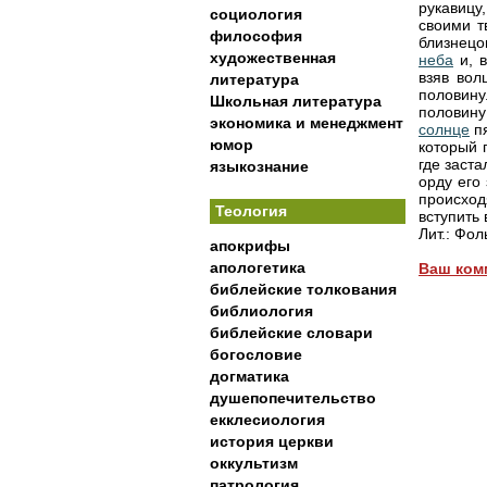
рукавицу
социология
своими т
философия
близнец
художественная
неба
и, в
взяв вол
литература
половину
Школьная литература
половин
экономика и менеджмент
солнце
пя
юмор
который 
где заст
языкознание
орду его
происхо
Теология
вступить 
Лит.: Фол
апокрифы
апологетика
Ваш ком
библейские толкования
библиология
библейские словари
богословие
догматика
душепопечительство
екклесиология
история церкви
оккультизм
патрология