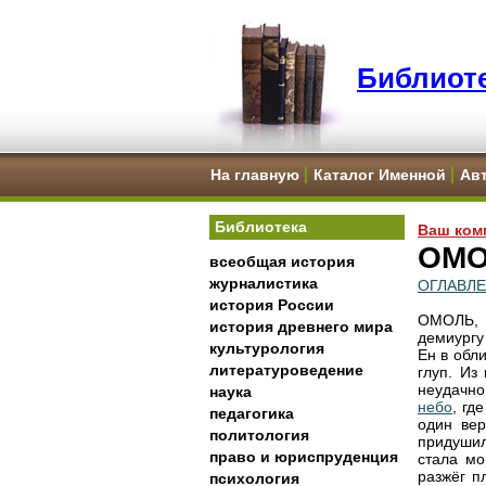
Библиоте
На главную
Каталог Именной
Ав
Библиотека
Ваш ком
ОМ
всеобщая история
журналистика
ОГЛАВЛ
история России
ОМОЛЬ
история древнего мира
демиургу
культурология
Ен в обл
литературоведение
глуп. Из
неудачно
наука
небо
, гд
педагогика
один вер
политология
придушил
право и юриспруденция
стала м
разжёг п
психология