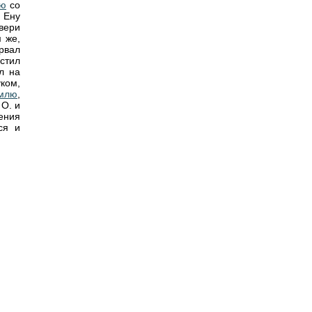
лю
со
в Ену
вери
м же,
орвал
стил
л на
ком,
млю
,
 О. и
ения
ся и