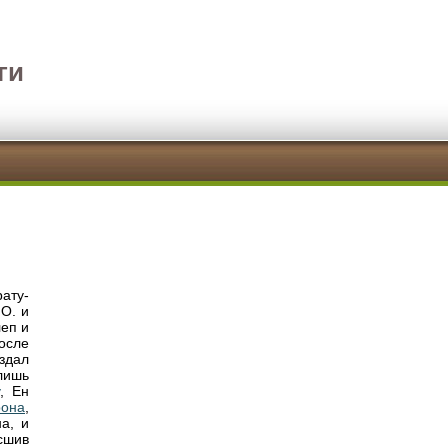
ги
ату-
 О. и
леп и
осле
здал
лишь
, Ен
рона
,
а, и
 сшив