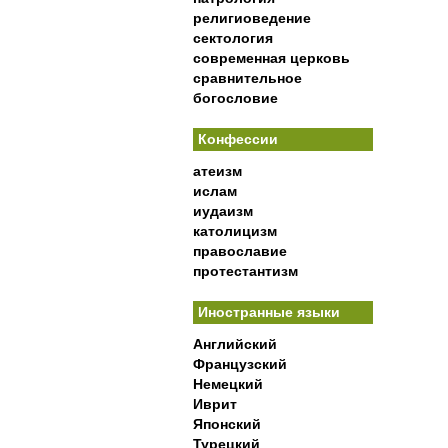
религиоведение
сектология
современная церковь
сравнительное
богословие
Конфессии
атеизм
ислам
иудаизм
католицизм
православие
протестантизм
Иностранные языки
Английский
Французский
Немецкий
Иврит
Японский
Турецкий