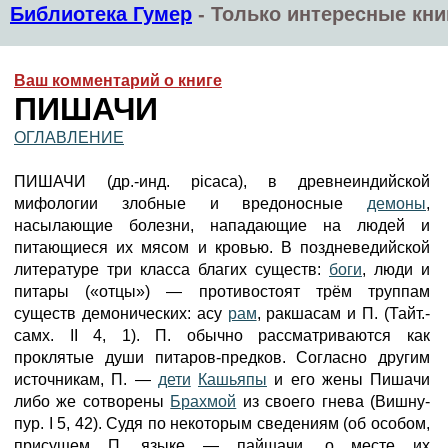
Библиотека Гумер
-
Только интересные кни
Ваш комментарий о книге
ПИШАЧИ
ОГЛАВЛЕНИЕ
ПИШАЧИ (др.-инд. picaca), в древнеиндийской
мифологии злобные и вредоносные
демоны
,
насылающие болезни, нападающие на людей и
питающиеся их мясом и кровью. В поздневедийской
литературе три класса благих существ:
боги
, люди и
питары («отцы») — противостоят трём труппам
существ демонических: асу
рам
, ракшасам и П. (Тайт.-
самх. II 4, 1). П. обычно рассматриваются как
проклятые души питаров-предков. Согласно другим
источникам, П. —
дети
Кашьяпы
и его жены Пишачи
либо же сотворены
Брахмой
из своего гнева (Вишну-
пур. I 5, 42). Судя по некоторым сведениям (об особом,
присущем П. языке — пайшачи, о месте их