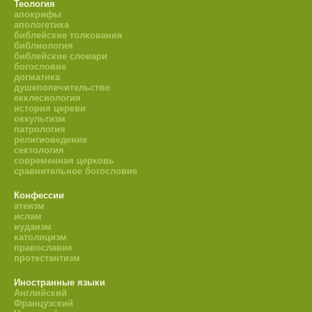
Теология
апокрифы
апологетика
библейские толкования
библиология
библейские словари
богословие
догматика
душепопечительство
екклесиология
история церкви
оккультизм
патрология
религиоведение
сектология
современная церковь
сравнительное богословие
Конфессии
атеизм
ислам
иудаизм
католицизм
православие
протестантизм
Иностранные языки
Английский
Французский