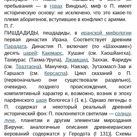
пребывания — в
горах
Виндхья), миф о П. имеет
историческую основу: не исключено, что это какое-то
племя аборигенов, вступившее в конфликт с ариями.
П. Г.
ПИШДАДИДЫ, пешдадиды, в
иранской мифологии
первая династия Ирана. Соответствует древним
Парадата
. Династия П. включает (по «Шахнаме»)
десять
царей
:
Каюмарс
, Хушанг (см. Хаошйангха),
Тахмурас (Тахма-Урупа),
Джамшид
, Заххак, Фаридун
(см.
Траэтаона
), Манучехр, Навзар, Зутахмасп-Зав и
Гаршасп (см.
Керсаспа
). Цикл сказаний о П.
(первоначально они существовали раздельно),
очевидно, позднего происхождения, носит
компилятивный характер и, возможно, возник в эпоху
парфянского
царя
Вологеса I (1 в.). Однако легенды о
П. содержат и некоторый реальный древний
исторический фон: П. поклоняются светилам —
солнцу
,
луне
, планетам и другим элементам мироздания
[Бируни; аналогичные описания древнеиранских
верований содержатся у Геродота (I 131)]. Схемы