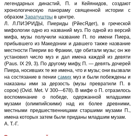
легендарных династий, П. и Кейянидов, создают
хронологическую панораму священной истории с
образом
Заратуштры
в центре.
Л. Л.ПИЭРИДЫ, Пиериды (РйесЯдет), в греческой
мифологии одно из названий муз. По одной из версий
мифа, музы получили название П. по имени Пиера,
прибывшего из Македонии и давшего также название
местности Пиерии во Фракии, где обитали музы; он же
установил число муз и дал имена каждой из девяти
(Paus. IX 29, 3). По другому мифу, П. — девять дочерей
Пиера, носивших те же имена, что и музы; они вызвали
на состязание в пении
самих
муз и были побеждены и
наказаны ими за дерзость (музы превратили П. в
сорок) (Ovid. Met. V 300—678). В мифе о П. отразилось
воспоминание о победе, одержанной младшими
музами (олимпийскими) над их более древними,
местными предшественницами старшими музами П.,
имена которых затем были приданы младшим музам.
А. Т.-Г.