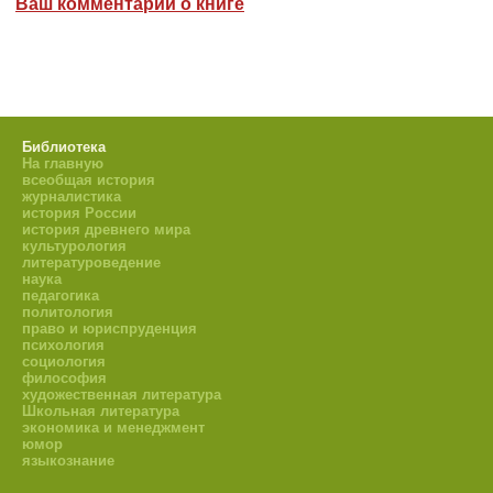
Ваш комментарий о книге
Библиотека
На главную
всеобщая история
журналистика
история России
история древнего мира
культурология
литературоведение
наука
педагогика
политология
право и юриспруденция
психология
социология
философия
художественная литература
Школьная литература
экономика и менеджмент
юмор
языкознание