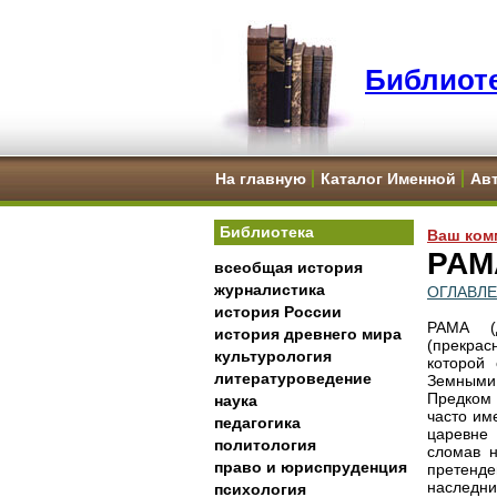
Библиоте
На главную
Каталог Именной
Ав
Библиотека
Ваш ком
РАМ
всеобщая история
журналистика
ОГЛАВЛ
история России
РАМА (д
история древнего мира
(прекрас
культурология
которой
литературоведение
Земными
Предком 
наука
часто им
педагогика
царевне
политология
сломав 
право и юриспруденция
претенд
наследни
психология