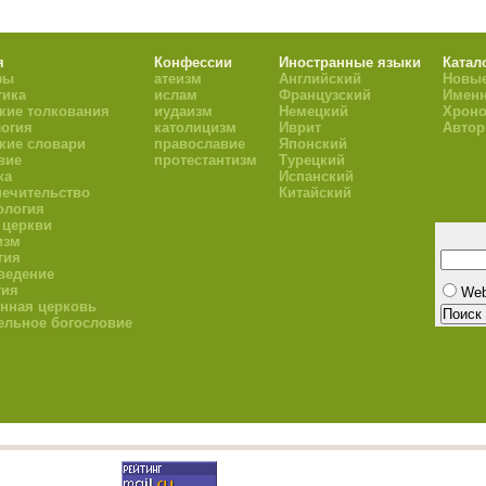
я
Конфессии
Иностранные языки
Катал
фы
атеизм
Английский
Новые
тика
ислам
Французский
Имен
кие толкования
иудаизм
Немецкий
Хроно
огия
католицизм
Иврит
Авто
кие словари
православие
Японский
вие
протестантизм
Турецкий
ка
Испанский
ечительство
Китайский
ология
 церкви
изм
гия
ведение
гия
We
нная церковь
ельное богословие