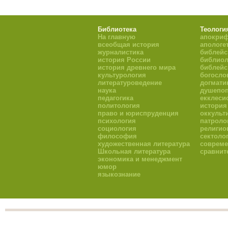
Библиотека
Теологи
На главную
апокри
всеобщая история
апологе
журналистика
библейс
история России
библиол
история древнего мира
библейс
культурология
богосло
литературоведение
догмати
наука
душепоп
педагогика
екклеси
политология
история
право и юриспруденция
оккульт
психология
патроло
социология
религио
философия
сектоло
художественная литература
совреме
Школьная литература
сравнит
экономика и менеджмент
юмор
языкознание