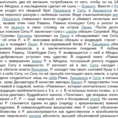
ыполнить два её желания, потребовала от него, чтобы он на 1
. из Айодхьи, а наследником сделал её сына —
Бхарату
. Вместе с
Р
ие уходят его сводный брат
Лакшмана
и
Сита
, а
Дашаратха
вс
 не перенеся разлуки с любимым сыном. Ведя отшельническую
жи
 и
Лакшмана
совершают многие подвиги и убивают несколько мог
, вызвав этим гнев Раваны. Равана похищает Ситу и уносит е
це по
воздуху
в свою столицу на остров
Ланка
. После долг
ых поисков Ситы Р. заключает союз с
царём
обезьян Сугривой. Му
к Сугривы
Хануман
проникает на
Ланку
и обнаруживает там Ситу
 об этом Р., и Р., возглавив войско обезьян и медведей, строит
еан
и осаждает
Ланку
. В последовавшей битве Р. и
Лакшмана
уби
льников ракшасов, а в заключительном поединке Р. побеж
лового Равану. Освободив Ситу, Р. возвращается с ней в Айодхь
обровольно уступает ему царство. В седьмой книге «Рама
ано о завершении
жизни
Р.: в Айодхье, послушный ропоту поддан
щих Ситу в неверности, Р. изгоняет её в лес;
Сита
находит 
в обители аскета
Вальмики
. Р. находит там своих сыновей Кушу и 
т к себе Ситу, но Ситу по её просьбе поглощает мать-земля, и суп
дено соединиться лишь на
небе
.Рама,
Лакшмана
и
Сита
в изгнан
рх, храм Дасаватара.В качестве аватары
Вишну
Р. представлен тол
 первой и седьмой, книгах «Рамаяны», которая окончательно слож
традиции приблизительно к 3 в. н. э. В остальных книгах поэмы, а 
атха-джатаке» буддийского канона «Типитаки», где впервые изло
азания о Р., Р. — ещё смертный, хотя и богоравный
герой
. Но начи
льт Р. становится одним из двух (наряду с кришнаизмом) важне
индуизма. В североиндийском вишнуизме имя Р. служит обозначе
божества и Р. рассматривается как единственное и всеобъемл
ие творческого
начала
абсолюта, высшей объективной реальнос