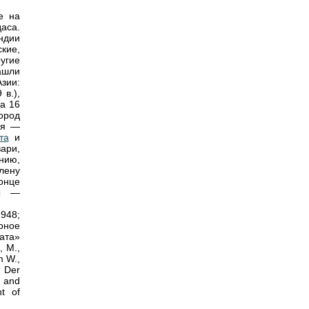
е на
аса.
ндии
кие,
ругие
ашли
зии:
в.),
а 16
ород
ья —
та
и
вари,
нию,
лену
онце
лы —
948;
рное
рата»
, М.,
m W.,
, Der
 and
t of