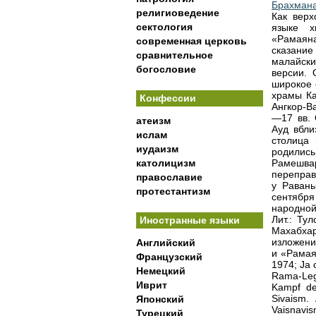
Брахман
религиоведение
Как верх
сектология
языке 
«Рамаяна
современная церковь
сказани
сравнительное
малайски
богословие
версии.
широкое 
храмы Ка
Конфессии
Ангкор-В
—17 вв. 
атеизм
Ауд вбли
ислам
столица
иудаизм
родились
католицизм
Рамешва
перепра
православие
у Раваны
протестантизм
сентябр
народной
Лит.: Ту
Иностранные языки
Махабхар
изложение
Английский
и «Рамая
Французский
1974; Ja 
Немецкий
Rama-Lege
Иврит
Kampf de
Sivaism.
Японский
Vaisnavis
Турецкий