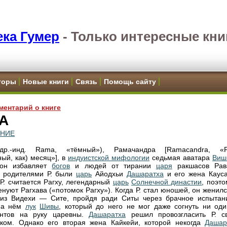
ка Гумер
-
Только интересные кни
торы
Новые книги
Связь
Помощь сайту
ментарий о книге
А
ЕНИЕ
р.-инд. Rama, «тёмный»), Рамачандра [Ramacandra, «
ный, как) месяц»], в
индуистской мифологии
седьмая аватара
Виш
 он избавляет
богов
и людей от тирании
царя
ракшасов Рав
 родителями Р. были
царь
Айодхьи
Дашаратха
и его жена Кауса
Р. считается Рагху, легендарный
царь
Солнечной династии
, поэто
енуют Рагхава («потомок Рагху»). Когда Р. стал юношей, он женил
 из Видехи — Сите, пройдя ради Ситы через брачное испытан
на нём
лук
Шивы
, который до него не мог даже согнуть ни оди
ентов на руку царевны.
Дашаратха
решил провозгласить Р. с
ком. Однако его вторая жена Кайкейи, которой некогда
Дашар